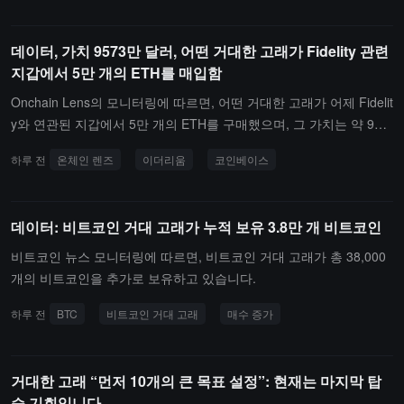
91.93만 달러입니다.그 중, 고래 주소 0x0ddf..02는 1,700.06 달러 가
격에서 3배 전량으로 ETH를 공매도 하였으며, 현재 미실현 손익은 -
데이터, 가치 9573만 달러, 어떤 거대한 고래가 Fidelity 관련
1,068.17만 달러입니다.
지갑에서 5만 개의 ETH를 매입함
Onchain Lens의 모니터링에 따르면, 어떤 거대한 고래가 어제 Fidelit
y와 연관된 지갑에서 5만 개의 ETH를 구매했으며, 그 가치는 약 957
3만 달러입니다.3시간 전, 그 고래는 3.653만 개의 ETH를 새로운 주
하루 전
온체인 렌즈
이더리움
코인베이스
소로 전송했으며, 그 가치는 약 6994만 달러입니다. 해당 고래의 이
전 거래 패턴에 따르면, 이 자금은 이후 Coinbase로 전송되어 판매될
가능성이 있습니다.
데이터: 비트코인 거대 고래가 누적 보유 3.8만 개 비트코인
비트코인 뉴스 모니터링에 따르면, 비트코인 거대 고래가 총 38,000
개의 비트코인을 추가로 보유하고 있습니다.
하루 전
BTC
비트코인 거대 고래
매수 증가
거대한 고래 “먼저 10개의 큰 목표 설정”: 현재는 마지막 탑
승 기회입니다