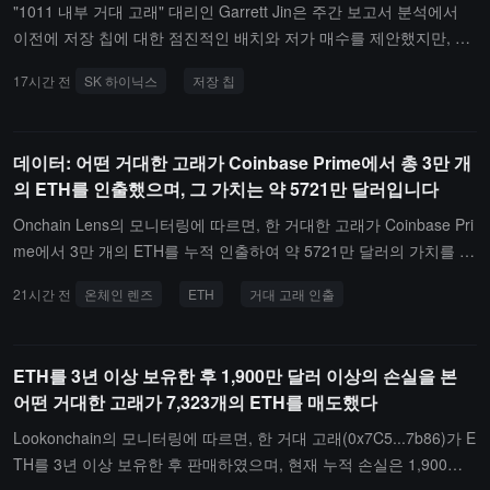
79.34 XMR, 현재 잠재적 손실 약 1.9만 달러.
"1011 내부 거대 고래" 대리인 Garrett Jin은 주간 보고서 분석에서
이전에 저장 칩에 대한 점진적인 배치와 저가 매수를 제안했지만, 시
장은 예상한 조정이 나타나지 않았고, 폭등하는 시장에서 이전 반등
17시간 전
SK 하이닉스
저장 칩
포지션의 절반을 매도했다고 전했다. 이는 투자 논리가 변화했기 때
문이 아니라 상승을 이끄는 자금 구조에 주목했기 때문이며, "이것은
시장이 기본면에 대한 최종 확인이 아니라 오히려 강제 청산 시장처
데이터: 어떤 거대한 고래가 Coinbase Prime에서 총 3만 개
럼 보인다"고 말했다. 빠른 자금 회복은 SK 하이닉스와 같은 저장 칩
의 ETH를 인출했으며, 그 가치는 약 5721만 달러입니다
주식의 단기 상승을 만들 수 있지만, 지속적인 시장을 단독으로 지탱
할 수는 없다. 한국 레버리지 ETF 위험은 아직 완전히 해소되지 않았
Onchain Lens의 모니터링에 따르면, 한 거대한 고래가 Coinbase Pri
지만, 자산 규모 감소는 주로 순자산 가치 감소에서 비롯된 것이며,
me에서 3만 개의 ETH를 누적 인출하여 약 5721만 달러의 가치를 가
투자자 탈퇴가 아니다. 현재 관련 금융 상품의 누적 순매수는 여전히
지며, 자금을 3개의 새로운 지갑으로 분산시켰습니다.
21시간 전
온체인 렌즈
ETH
거대 고래 인출
역사적 최고 수준에 있으며, 아직 부정적인 값으로 전환되지 않았다.
Garrett Jin은 한국 레버리지 ETF 규모 감소가 저장 수요에 대한 시장
의 비관적 신호가 아니라고 강조했다. SK 하이닉스의 2026년 생산
ETH를 3년 이상 보유한 후 1,900만 달러 이상의 손실을 본
능력은 이미 매진되었고, 마이크론의 주문은 2028년까지 커버되었
어떤 거대한 고래가 7,323개의 ETH를 매도했다
다. 2027년 하반기까지 수요는 여전히 강력하다. 그러나 저장 산업의
본질은 여전히 주기 산업이며, 주가는 이미 수백 포인트 상승했다. 주
Lookonchain의 모니터링에 따르면, 한 거대 고래(0x7C5...7b86)가 E
기 주식은 일반적으로 장기적으로 가치 확장에 의해 계속해서 추진되
TH를 3년 이상 보유한 후 판매하였으며, 현재 누적 손실은 1,900만
기 어렵다. 현재 시장은 AI 자본 지출 주기의 새로운 단계로 진입하고