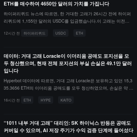
ETH를 매수하여 4650만 달러의 가치를 가집니다
하이퍼리퀴드 뉴스에 따르면, 한 거대한 고래가 26시간 전에 하이퍼
리퀴드에 1,155만 달러의 USDC를 입금했습니다.이 고래는 이전에 1
만 개의 ETH를 매수하여 명목 가치 1,900만 달러에서 19.3만 달러의
12시간 전
하이퍼리퀴드
USDC
ETH
이익을 실현했습니다; 이후 34시간에 걸쳐 TWAP를 통해 2.5만 개의
ETH를 매수하여 명목 가치 약 4,650만 달러에 달했습니다.
데이터: 거대 고래 Loracle이 이더리움 공매도 포지션을 모
두 청산했으며, 현재 전체 포지션의 부실 손실은 49.1만 달러
입니다
Hyperbot 데이터에 따르면, 거대 고래 Loracle은 보유하고 있던 15,3
35.3656 ETH의 이더리움 공매도를 모두 청산하였으며, 손실은 약 9
4.8만 달러에 달합니다; 현재 HYPE, KAITO 및 XMR 공매도를 보유
16시간 전
ETH
HYPE
KAITO
하고 있으며, 전체 포지션의 잠재적 손실은 약 49.1만 달러, 투자 수
익률은 -3.18%입니다.포함 내용: 1. 2배 레버리지 HYPE 공매도, 포
지션 보유 563,096.99 HYPE, 현재 잠재적 손실 약 77.5만 달러; 2. 5
“1011 내부 거대 고래” 대리인: SK 하이닉스 반등은 공매도
배 레버리지 KAITO 공매도, 포지션 보유 701,405 KAITO, 현재 잠재
커버일 수 있으며, AI 저장 주기가 수익 검증 단계에 들어섰다
적 이익 약 30.3만 달러; 3. 5배 레버리지 XMR 공매도, 포지션 보유 5