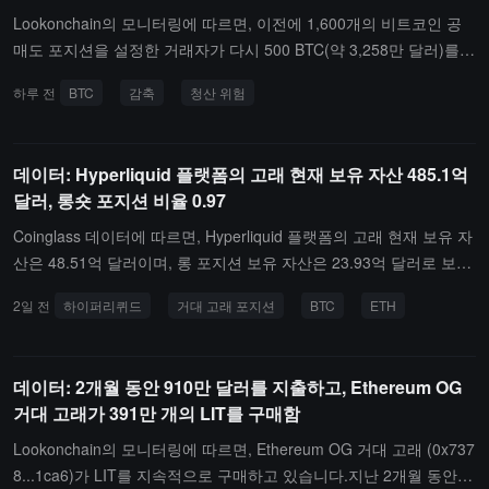
Lookonchain의 모니터링에 따르면, 이전에 1,600개의 비트코인 공
매도 포지션을 설정한 거래자가 다시 500 BTC(약 3,258만 달러)를
줄여 청산 위험을 낮추었습니다. 현재 해당 거래자는 누적 손실이 1,5
하루 전
BTC
감축
청산 위험
00,000 달러를 초과했으며, 남은 공매도 포지션은 약 900 BTC(가치
약 5,860만 달러)입니다.포지션 축소 작업이 완료됨에 따라, 해당 공
매도 포지션의 청산 가격은 64,998.73 달러 근처로 상승했습니다.
데이터: Hyperliquid 플랫폼의 고래 현재 보유 자산 485.1억
달러, 롱숏 포지션 비율 0.97
Coinglass 데이터에 따르면, Hyperliquid 플랫폼의 고래 현재 보유 자
산은 48.51억 달러이며, 롱 포지션 보유 자산은 23.93억 달러로 보유
비율은 49.33%입니다. 숏 포지션 보유 자산은 24.58억 달러로 보유
2일 전
하이퍼리퀴드
거대 고래 포지션
BTC
ETH
비율은 50.67%입니다. 롱 포지션 손익은 -8,929.05만 달러, 숏 포지
션 손익은 1,937.56만 달러입니다.그 중, 고래 주소 0x0ddf..02는 17
00.06 달러 가격에서 3배 전량으로 ETH를 공매도 하였으며, 현재 미
데이터: 2개월 동안 910만 달러를 지출하고, Ethereum OG
실현 손익은 -1,023.17만 달러입니다.
거대 고래가 391만 개의 LIT를 구매함
Lookonchain의 모니터링에 따르면, Ethereum OG 거대 고래 (0x737
8...1ca6)가 LIT를 지속적으로 구매하고 있습니다.지난 2개월 동안,