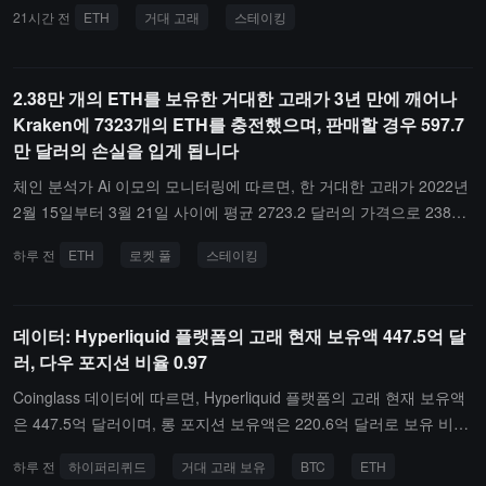
달러를 초과합니다.이 거대 고래는 2022년 2월과 2023년 3월에 평균
21시간 전
ETH
거대 고래
스테이킹
있으며, "투자 보상 평가"로 전환되고 있다. 비트코인에 대해 Garrett
2,723달러의 가격으로 ETH를 매입한 후 스테이킹을 진행했습니다.
Jin은 7월 저점 이후의 바닥 조건을 계속 충족하고 있으며, 현재 6만
10시간 전, 이 거대 고래는 7,323개의 ETH를 판매하였으며, 그 가치
달러 근처에서 포지션을 유지하고 있다고 말했다.
는 1,396만 달러입니다.
2.38만 개의 ETH를 보유한 거대한 고래가 3년 만에 깨어나
Kraken에 7323개의 ETH를 충전했으며, 판매할 경우 597.7
만 달러의 손실을 입게 됩니다
체인 분석가 Ai 이모의 모니터링에 따르면, 한 거대한 고래가 2022년
2월 15일부터 3월 21일 사이에 평균 2723.2 달러의 가격으로 23834.
17개의 ETH를 인출하여 6490만 달러의 가치를 지닌 후, 이를 Rocke
하루 전
ETH
로켓 풀
스테이킹
t Pool에 스테이킹했습니다.이 거대한 고래는 3년 동안 잠들어 있다
가 10시간 전에 깨어나 7323개의 ETH를 Kraken에 충전하였으며, 이
는 1396만 달러의 가치입니다. 만약 판매한다면 597.7만 달러의 손
데이터: Hyperliquid 플랫폼의 고래 현재 보유액 447.5억 달
실을 보게 됩니다. 자산은 매수 당시보다 30% 감소했습니다.
러, 다우 포지션 비율 0.97
Coinglass 데이터에 따르면, Hyperliquid 플랫폼의 고래 현재 보유액
은 447.5억 달러이며, 롱 포지션 보유액은 220.6억 달러로 보유 비율
은 49.3%이고, 숏 포지션 보유액은 226.9억 달러로 보유 비율은 50.
하루 전
하이퍼리퀴드
거대 고래 보유
BTC
ETH
7%입니다. 롱 포지션 손익은 -9,607.4만 달러, 숏 포지션 손익은 2,6