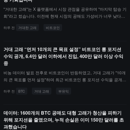
"거대한 고래"는 X 플랫폼에서 시장 관점을 공유하며 "마지막 탑승 기
회"라고 썼습니다. 이전에 현재 시장의 공매도 가성비가 너무 낮다고
지적했으며, 상대적으로 이미 단계적 바닥에 도달했다고 언급했습니
하루 전
거대한 고래
비트코인
다. 또한 다음 트렌드로 비트코인이 곧 상승세를 시작할 것이라는 예
감을 가지고 있습니다. 시작 신호를 놓치는 것이 두렵습니다.
거대 고래 “먼저 10개의 큰 목표 설정” 비트코인 롱 포지션
수익 공개, 6.4만 달러 이하에서 진입, 400만 달러 이상 수익
중
비농 데이터 발표 전후로 비트코인이 반등하였고, 거대 고래가 "10개
의 큰 목표를 먼저 설정"하며 최근 비트코인 롱 포지션 수익을 공개했
습니다. 첨부된 그림에는 6.4만 달러 아래에서 포지션을 열었으며, 현
하루 전
BTC
거대 고래
부유익
재 수익이 400만 달러를 초과한 것으로 나타났습니다.
데이터: 1600개의 BTC 공매도 대형 고래가 청산을 피하기
위해 포지션을 줄였으며, 누적 손실은 이미 150만 달러를 초
과했습니다