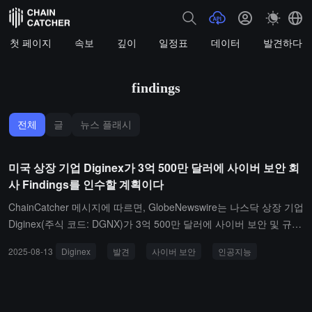
첫 페이지
속보
깊이
일정표
데이터
발견하다
findings
전체
글
뉴스 플래시
미국 상장 기업 Diginex가 3억 500만 달러에 사이버 보안 회
사 Findings를 인수할 계획이다
ChainCatcher 메시지에 따르면, GlobeNewswire는 나스닥 상장 기업
Diginex(주식 코드: DGNX)가 3억 500만 달러에 사이버 보안 및 규정
준수 자동화 회사 Findings의 모든 지분을 인수하기 위한 양해각서를
2025-08-13
Diginex
발견
사이버 보안
인공지능
체결했다고 보도했습니다. 거래 가격은 2억 7000만 달러의 주식 지
급과 최대 3500만 달러의 현금 지급을 포함합니다.Findings는 주로
공급망 위험 모니터링 및 공급업체 위험 자동화 솔루션을 제공합니
다. 이번 인수는 Findings의 인공지능 공급업체 위험 관리, 실시간 클