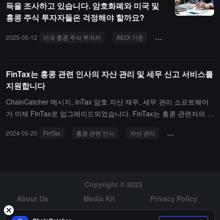
득을 조사하고 있습니다. 암호화폐와 미국 및
암호 자산 자금 세탁 방지, 스테이블코인 규제, 사모
홍콩 주식 투자자들은 걱정해야 할까요?
펀드, 암호 채굴 등 10대 핵심 주제에 집중하여 업계
에 미래 지향적이고 전략적인 규정 준수 참고 자료를
2025-05-12
미국 홍콩 주식 투자자
AEOI 기준
세금 징수 관리
Fi
제공합니다.FinTax는 규정 준수가 업계 발전의 기회
이지 제한이 아니라고 밝혔으며, 회사는 전문성을 바
탕으로 글로벌 복잡한 규제 환경에서 암호 생태계가
FinTax는 홍콩 관련 인사의 자산 관리 및 세무 신고 서비스를
안정적으로 성장할 수 있도록 지속적으로 지원할 것
지원합니다
입니다.소개에 따르면, FinTax는 블록체인 기업, 딜로
ChainCatcher 메시지, InTax 암호 자산 재무, 세무 관리 소프트웨어
이트, PwC의 세무 전문가 및 기술 개발자로 구성되어
가 이제 FinTax로 업그레이드되었습니다. FinTax는 홍콩 관련자의 자
있으며, 전 세계 암호 시장에 규정 준수 세무 솔루션
산 관리, 세무 신고 서비스를 지원합니다. FinTax는 사용자가 암호 자
을 제공하는 데 집중하고 있으며, 미국, 뉴질랜드 등
2024-05-20
FinTax
홍콩 관련 인사
자산 관리
세무 신고 서비스
산 소득세, 법인세의 정산을 완료하고, 세무서 BIR60 양식 및 그 부속
정부 기관에 입법 제안을 제공한 바 있으며, 풍부한
서(개인 소득세, 법인세 신고에 사용)를 내보낼 수 있도록 도와줍니
실무 경험과 국제적 시각을 갖추고 있습니다.
다.전해진 바에 따르면, FinTax는 또한 TaxDAO의 주관자이며, 창립
자는 원 비트메인 세무 이사 Calix와 그의 전문 팀으로, 암호 화폐 관
련 세액을 100억 이상 처리했습니다. FinTax는 현재 업계 리더 및 주
Copyright © 2023
요 기관으로부터 엔젤 라운드 투자를 받았으며, Seed 라운드 자금을
About Us
Media Kit
Privacy Policy
모집하고 있습니다.
Risk Warning
Hiring