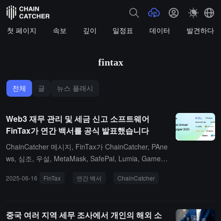
첫 페이지
속보
깊이
일정표
데이터
발견하다
fintax
전체
글
뉴스 플래시
Web3 재무 관리 및 세금 신고 소프트웨어
FinTax가 연간 백서를 공식 발표했습니다
ChainCatcher 메시지, FinTax가 ChainCatcher, PAne
ws, 심조, 우설, MetaMask, SafePal, Lumia, GameM
ineAlliance, DxPool, Pundi AI, RootData, SlowMist,
2025-06-16
FinTax
연간 백서
ChainCatcher
ViaBTC 등 여러 Crypto 생태 파트너와 함께 《FinTax
연간 백서(2025)》를 공식 발표했습니다. 백서는 1년
동안 다듬어졌으며, 30개 이상의 국가 및 지역의 최신
중국 여러 지역 세무 조사에서 개인의 해외 소
암호세무 및 규제 동향을 포함하고, DAO 규정 준수,