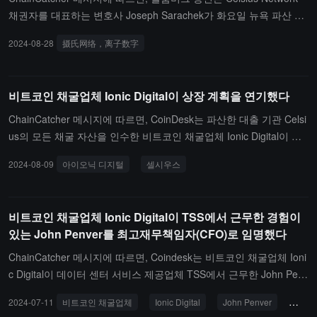
채권자를 대표하는 변호사 Joseph Sarachek가 화요일 뉴욕 파산 법
원 판사에게 최근 몇 주 동안 많은 Celsius 채권자들이 그의 사무실에
2024-08-28
摄氏网络，离子数字
연락하여 Celsius가 소유한 비트코인 채굴 기업 Ionic Digital의 자산
을 강제 청산해야 하는지 문의했다고 전했습니다.Ionic 변호사는 청
문회에서 Ionic이 올해 중반에 나스닥 증권 거래소에 상장할 계획이
비트코인 채굴업체 Ionic Digital이 상장 계획을 연기했다
었으나, 감사인이 사임하고 전 CEO Matt Prusak이 떠난 후 이 계획
이 보류되었으며, Ionic은 이제 "2025년의 어느 시점"에 상장할 계획
ChainCatcher 메시지에 따르면, CoinDesk는 파산한 대출 기관 Celsi
이라고 밝혔습니다.
us의 모든 채굴 자산을 인수한 비트코인 채굴업체 Ionic Digital이 상
장 계획을 연기했다고 보도했습니다.회사는 목요일 성명에서 전 CE
2024-08-09
아이오닉 디지털
셀시우스
O Matt Prusak이 올해 7월 8월 14일 임기 만료 후 퇴직할 것이라고
발표했다고 밝혔습니다. Ionic은 새로운 CEO를 찾기 시작했으며, 최
근 취임한 CFO John Penver를 임시 CEO로 임명했습니다.올해 7월,
비트코인 채굴업체 Ionic Digital이 TSS에서 근무한 경험이
Ionic은 Penver를 회사의 상장 계획을 담당하도록 고용했습니다. Ioni
있는 John Penver를 최고재무책임자(CFO)로 임명했다
c은 리더십 변화에도 불구하고 여전히 IPO를 진행할 계획이며, 이를
달성할 자신이 있다고 밝혔습니다. Ionic은 또한 감사 회사 RSM US
ChainCatcher 메시지에 따르면, Coindesk는 비트코인 채굴업체 Ioni
와의 협력이 종료되었으며, 해당 사무소가 암호화폐 회사에 대한 서
c Digital이 데이터 센터 서비스 제공업체 TSS에서 근무한 John Penv
비스를 중단하기로 한 전략적 결정을 내렸다고 전했습니다. Ionic은
er를 최고 재무 책임자(CFO)로 임명하여 다가오는 최초 공개 모집(I
2024-07-11
비트코인 채굴업체
Ionic Digital
John Penver
최고 
대체 감사 회사를 찾는 데 좋은 진전을 이루었다고 덧붙였습니다.이
PO)을 감독하도록 했다고 보도했습니다.전해진 바에 따르면, Penver