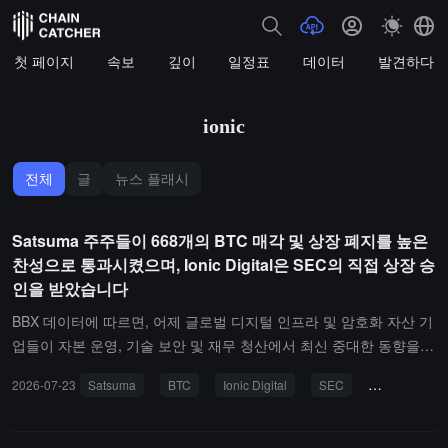
첫 페이지
속보
깊이
일정표
데이터
발견하다
ionic
전체
글
뉴스 플래시
Satsuma 주주들이 668개의 BTC 매각 및 상장 폐지를 높은
찬성으로 통과시켰으며, Ionic Digital은 SEC의 직접 상장 승
인을 받았습니다
BBX 데이터에 따르면, 어제 글로벌 디지털 인프라 및 암호화 자산 기
업들이 자본 운영, 기술 보안 및 재무 청산에서 최신 중대한 동향을
맞이했습니다. 핵심 내용은 다음과 같습니다:Satsuma 주주, 비트코
2026-07-23
Satsuma
BTC
Ionic Digital
SEC
비트코인 양자
인 청산 및 상장 폐지에 대한 높은 찬성으로 통과: 영국의 두 번째로
큰 상장 비트코인 보유 회사 Satsuma Technology의 주주들은 90%
의 높은 지지율로 회사의 모든 668 BTC(공정 가치 약 4,350만 달러)