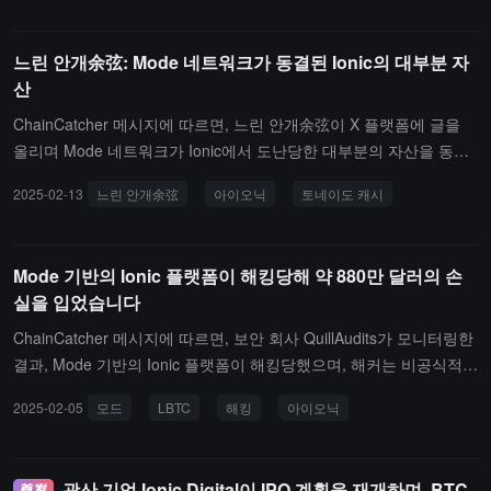
0,000 달러입니다. 또한, 이 회사는 지난해 비트코인 채굴 수익이 13
8,400,000 달러에 달했다고 밝혔습니다.
느린 안개余弦: Mode 네트워크가 동결된 Ionic의 대부분 자
산
ChainCatcher 메시지에 따르면, 느린 안개余弦이 X 플랫폼에 글을
올리며 Mode 네트워크가 Ionic에서 도난당한 대부분의 자산을 동결
했다고 전했습니다. 막지 못한 자산은 모두 Tornado Cash로 세탁되
2025-02-13
느린 안개余弦
아이오닉
토네이도 캐시
었습니다. 반면에 Starknet이 zkLend의 상황을 도와주었다면 사태가
나아졌을 수도 있습니다. 사실 블록체인 검열이 자신의 네트워크에서
발생하는 대규모 도난 행위에 대해 매우 지지하고 있습니다.
Mode 기반의 Ionic 플랫폼이 해킹당해 약 880만 달러의 손
실을 입었습니다
ChainCatcher 메시지에 따르면, 보안 회사 QuillAudits가 모니터링한
결과, Mode 기반의 Ionic 플랫폼이 해킹당했으며, 해커는 비공식적인
가짜 LBTC(롬바르드 BTC)를 Ionic 플랫폼의 담보로 사용하여 대출을
2025-02-05
모드
LBTC
해킹
아이오닉
시도했습니다. 팀이 조사 중입니다. 이번 공격 사건의 추정 손실액은
약 880만 달러입니다.온체인 탐정 ZachXBT는 이 사건에 대해 다음
과 같이 말했습니다: Ionic의 전신은 Midas 프로토콜로, Midas는 202
광산 기업 Ionic Digital이 IPO 계획을 재개하며, BTC