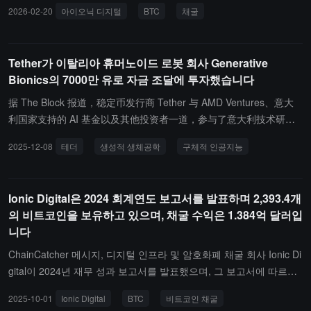
BTC로, 전월 대비 7.1% 감소했다고 밝혔습니다. 또한, 해당 회사는
2026-02-20
아이오닉 디지털
BTC
채굴
비트코인을 판매하지 않았으며, 현재까지의 비트코인 총 보유량은 2,
754.8 BTC로 증가했습니다.
Tether가 이탈리아 휴머노이드 로봇 회사 Generative
Bionics의 7000만 유로 자금 조달에 투자했습니다
据 The Block 报道，稳定币发行商 Tether 与 AMD Ventures、意大
利国家支持的 AI 基金以及其他投资者一道，参与了意大利技术研究
院新分拆成立的创生仿生公司 Generative Bionics 的 7000 万欧元
2025-12-08
테더
생성적 생체공학
구체적 인공지능
（约 8148 万美元）融资。这家成立一年的公司正在开发"具身人工智
能"新型工业人形机器人，这些机器人设计用于在专为人类打造的环
境中作业，能够完成搬运、拖运以及传统机械臂难以轻松执行的重复
Ionic Digital은 2024 회계연도 보고서를 발표하며 2,393.4개
性任务。首席执行官 Paolo Ardoino 表示，这笔投资是他所描述的向
의 비트코인을 보유하고 있으며, 채굴 수익은 1.384억 달러입
支持"数字与实体基础设施"转型的一部分，此类项目将公司的业务版
니다
图拓展至稳定币之外，并降低对大型科技公司监管下日益集中的系统
的"依赖性"。Generative Bionics 表示，其首批工业部署计划定于 20
ChainCatcher 메시지, 디지털 인프라 및 암호화폐 채굴 회사 Ionic Di
26 年初启动，目标行业包括制造业、物流业、医疗保健业和零售
gital이 2024년 재무 성과 보고서를 발표했으며, 그 보고서에 따르면
业。
2024 회계연도 순수익은 40,100,000 달러로, 2024년 12월 31일 기
2025-10-01
Ionic Digital
BTC
비트코인 채굴
준으로 2,393.4개의 비트코인을 보유하고 있으며, 그 가치는 271,80