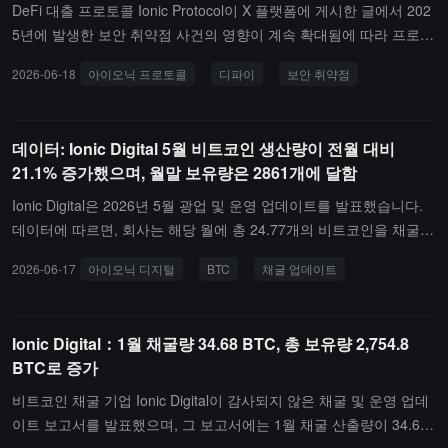
어 있습니다: 첫째, 후량자 암호학(PQC) 솔루션 개발 지원; 둘째, Gal
로 전환할 예정입니다.
DeFi 대출 프로토콜 Ionic Protocol이 X 플랫폼에 게시한 글에서 202
axy Research가 양자 컴퓨팅 및 네트워크 보안에 대한 특별 연구를
5년에 발생한 보안 취약점 사건의 영향이 계속 확대됨에 따라 프로젝
수행; 셋째, 전문가 자문 위원회를 구성하여 기본 로드맵에 대한 학술
트가 즉시 모든 운영을 중단할 수밖에 없다고 발표했습니다. 모든 사
토론을 추진합니다.
2026-06-18
아이오닉 프로토콜
디파이
보안 취약점
용자들은 가능한 한 빨리 각 배포에서 자산을 철수해야 합니다. Ionic
Protocol은 이번 종료 결정이 "다른 선택이 없다"고 덧붙였으며, 현재
관련 서비스는 종료 절차에 들어갔습니다.
데이터: Ionic Digital 5월 비트코인 생산량이 전월 대비
21.1% 증가했으며, 월말 보유량은 2861개에 달함
Ionic Digital은 2026년 5월 광업 및 운영 업데이트를 발표했습니다.
데이터에 따르면, 회사는 해당 월에 총 24.77개의 비트코인을 채굴했
으며, 전월 대비 21.1% 증가했습니다. 일일 평균 해시레이트는 1.74
2026-06-17
아이오닉 디지털
BTC
채굴 업데이트
EH/s로, 전월 대비 15.3% 향상되었으며, 이는 주로 Midland 광구의
생산 능력 및 운영 성과 개선에 의해 촉진되었습니다.
Ionic Digital：1월 채굴량 34.68 BTC, 총 보유량 2,754.8
BTC로 증가
비트코인 채굴 기업 Ionic Digital이 감사되지 않은 채굴 및 운영 업데
이트 보고서를 발표했으며, 그 보고서에는 1월 채굴 산출량이 34.68