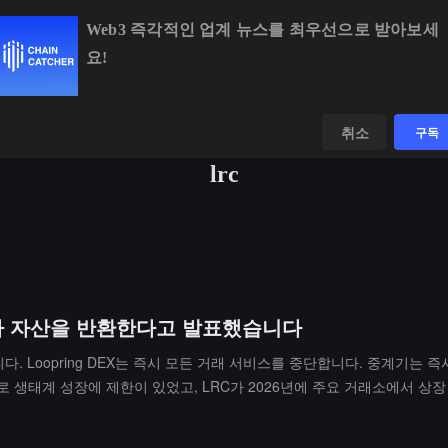
Web3 즉각적인 업계 뉴스를 최우선으로 받아보세
요!
BTC
$64,703.79
+0.78%
ETH
$1,910.24
+1.92%
데이터
발견하다
취소
구독
lrc
 사용자 자산을 반환한다고 발표했습니다
습니다. Loopring DEX는 즉시 모든 거래 서비스를 중단합니다. 중계기
으로 생태계 성장에 제한이 있었고, LRC가 2026년에 주요 거래소에서 상
습니다: 1. 팀은 앞으로 며칠 내에 모든 사용자의 최종 잔액 목록을 
는 계약으로 업그레이드하여 대량 배포를 지원합니다; 3. 잔액 목록에 대해