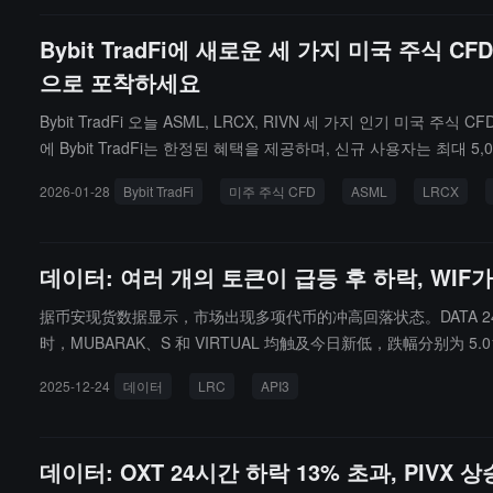
Bybit TradFi에 새로운 세 가지 미국 주식 
으로 포착하세요
Bybit TradFi 오늘 ASML, LRCX, RIVN 세 가지 인기 
에 Bybit TradFi는 한정된 혜택을 제공하며, 신규 사용자는 최대
계 거대 기업, 반도체 산업 체인의 핵심 기업LRCX (Lam Resear
2026-01-28
Bybit TradFi
미주 주식 CFD
ASML
LRCX
집중상기 미국 주식은 개장 후 Bybit TradFi에서 거래할 수 있습니다
자에게 보다 포괄적인 투자 기회를 제공합니다.
데이터: 여러 개의 토큰이 급등 후 하락, WIF
据币安现货数据显示，市场出现多项代币的冲高回落状态。DATA 24 시간 하락폭
时，MUBARAK、S 和 VIRTUAL 均触及今日新低，跌幅分别为 5.0
2025-12-24
데이터
LRC
API3
데이터: OXT 24시간 하락 13% 초과, PIVX 상