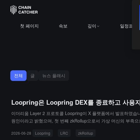
첫 페이지
속보
깊이
일정표
전체
글
뉴스 플래시
Loopring은 Loopring DEX를 종료하고
이더리움 Layer 2 프로토콜 Loopring이 X 플랫폼에서 발표하였
원인이라고 밝혔으며, 첫 번째 zkRollup으로서 가상 머신의 부족
아키텍처를 구식으로 만들었다고 설명했습니다.종료 절차는 다음과 같
2026-06-28
Loopring
LRC
zkRollup
성 풀 포지션을 포함합니다; 2. 화이트리스트 주소만 이체를 허용하