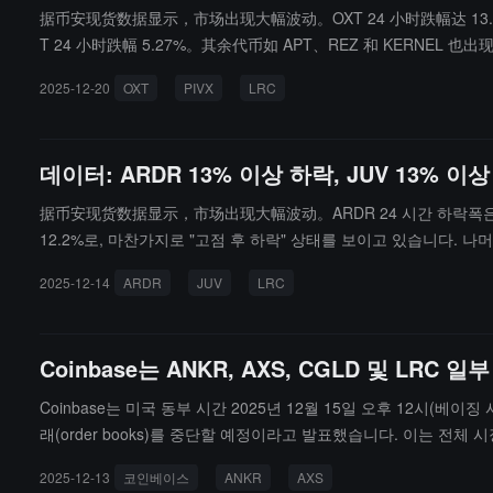
据币安现货数据显示，市场出现大幅波动。OXT 24 小时跌幅达 13.73%
T 24 小时跌幅 5.27%。其余代币如 APT、REZ 和 KERNEL 也出
2025-12-20
OXT
PIVX
LRC
데이터: ARDR 13% 이상 하락, JUV 13% 이
据币安现货数据显示，市场出现大幅波动。ARDR 24 시간 하락폭은 13.3
12.2%로, 마찬가지로 "고점 후 하락" 상태를 보이고 있습니다. 나머지 토
니다. MINA는 이번 주 신저점에 도달하며, 하락폭은 5.77%입니다.
2025-12-14
ARDR
JUV
LRC
Coinbase는 ANKR, AXS, CGLD 및 L
Coinbase는 미국 동부 시간 2025년 12월 15일 오후 12시(베이징 시간
래(order books)를 중단할 예정이라고 발표했습니다. 이는 전체
래할 수 있습니다. 현재 위의 거래 쌍은 제한 주문 모드로 전환되었
2025-12-13
코인베이스
ANKR
AXS