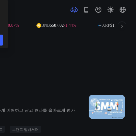
68
-0.87%
BNB
$587.02
-1.44%
XRP
$1.02
-2.73%
확하게 이해하고 광고 효과를 올바르게 평가
드
브랜드 앰배서더