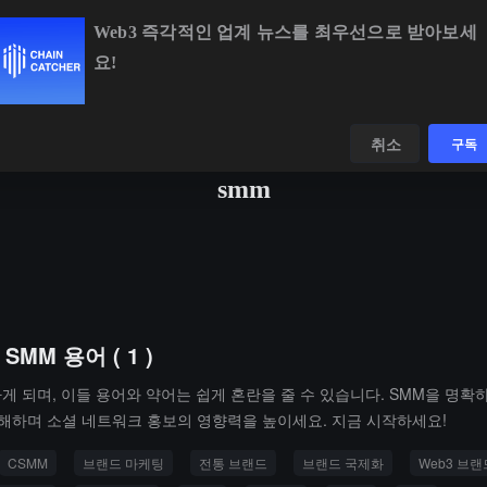
Web3 즉각적인 업계 뉴스를 최우선으로 받아보세
요!
BTC
$64,135.08
-1.10%
ETH
$1,894.
데이터
발견하다
취소
구독
smm
MM 용어 ( 1 )
게 되며, 이들 용어와 약어는 쉽게 혼란을 줄 수 있습니다. SMM을 명
 이해하며 소셜 네트워크 홍보의 영향력을 높이세요. 지금 시작하세요!
CSMM
브랜드 마케팅
전통 브랜드
브랜드 국제화
Web3 브랜