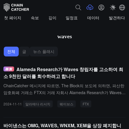
첫 페이지
속보
깊이
일정표
데이터
발견하다
waves
전체
글
뉴스 플래시
Alameda Research가 Waves 창립자를 고소하여 최
소 9천만 달러를 회수하려고 합니다
ChainCatcher 메시지에 따르면, The Block의 보도에 의하면, 파산한
암호화폐 거래소 FTX의 거래 자회사 Alameda Research가 Waves
및 그 자회사 창립자인 Aleksandr Ivanov를 상대로 최소 9000만 달
2024-11-11
알라메다 리서치
웨이브스
FTX
러를 회수하기 위해 소송을 제기했습니다. Alameda는 일요일에 제출
한 문서에서 Alameda와 FTX 파산 사건에서 채무자가 소유한 9000
만 달러의 자산 이전을 요청하며, Alameda가 이전에 이러한 자산을
바이낸스는 OMG, WAVES, WNXM, XEM을 상장 폐지합니
Waves에서 운영되는 유동성 플랫폼 Vires.Finance에 보관했다고 덧