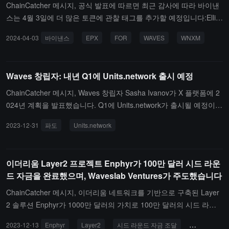
ChainCatcher 메시지, 공식 발표에 따르면 최근 감사에 따라 바이낸
스는 4월 3일에 더 많은 토큰에 관찰 태그를 추가할 예정입니다:Ellip
sis(EPX), ForTube(FOR), Unfi Protocol DAO(UNFI), Waves(WAVE
2024-04-03
바이낸스
EPX
FOR
WAVES
WNXM
S), Wrapped NXM(WNXM).
Waves 창립자: 내년 Q1에 Units.network 출시 예정
ChainCatcher 메시지, Waves 창립자 Sasha Ivanov가 X 플랫폼에 2
024년 계획을 발표했습니다. Q1에 Units.network가 출시될 예정이
며, Q1-Q2에는 Power DAO가 공개 출시되고, Q3-Q4에는 Waves La
2023-12-31
파도
Units.network
yer1 확장성 업그레이드가 진행될 것입니다.
이더리움 Layer2 프로젝트 Enphyr가 100만 달러 시드 라운
드 자금을 완료했으며, Waveslab Ventures가 주도했습니다
ChainCatcher 메시지, 이더리움 네트워크를 기반으로 구축된 Layer
2 솔루션 Enphyr가 1000만 달러의 가치로 100만 달러의 시드 라운
드 자금을 완료했다고 발표했으며, Waveslab Ventures가 주도했습
2023-12-13
Enphyr
Layer2
시드 라운드 자금 조달
Waveslab Ve