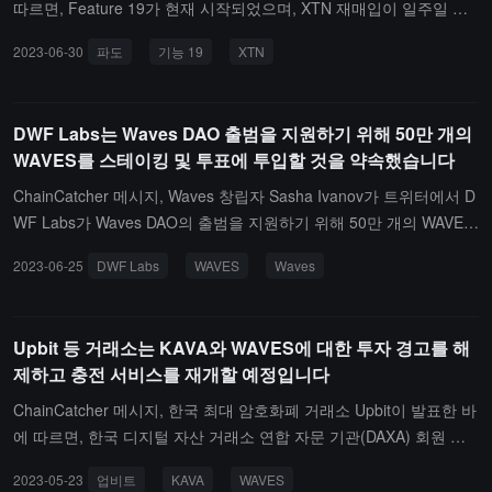
따르면, Feature 19가 현재 시작되었으며, XTN 재매입이 일주일 내
에 시작될 예정입니다. Feature 19에 따르면, 각 블록 보상에서 2개
2023-06-30
파도
기능 19
XTN
의 WAVES가 XTN 재매입에 할당되고, 나머지 2개의 WAVES는 Wav
es DAO에 사용됩니다.Sasha는 XTN을 재매입하고 소각함으로써 생
태계의 지수 기능을 실현할 수 있다고 밝혔습니다. 이 과정은 XTN 보
DWF Labs는 Waves DAO 출범을 지원하기 위해 50만 개의
유자가 포지션을 매도하고 자금을 회수할 수 있도록 허용할 것입니
WAVES를 스테이킹 및 투표에 투입할 것을 약속했습니다
다.(출처 링크)
ChainCatcher 메시지, Waves 창립자 Sasha Ivanov가 트위터에서 D
WF Labs가 Waves DAO의 출범을 지원하기 위해 50만 개의 WAVES
를 스테이킹 및 투표에 투입할 것이라고 밝혔습니다.WavesDAO는 P
2023-06-25
DWF Labs
WAVES
Waves
ower Protocol 플랫폼上的 하나의 영리 DAO로, Waves 블록체인을
기반으로 한 프로젝트 및 기타 계획의 개발을 지원하는 것을 목표로
합니다.（출처 링크）
Upbit 등 거래소는 KAVA와 WAVES에 대한 투자 경고를 해
제하고 충전 서비스를 재개할 예정입니다
ChainCatcher 메시지, 한국 최대 암호화폐 거래소 Upbit이 발표한 바
에 따르면, 한국 디지털 자산 거래소 연합 자문 기관(DAXA) 회원 거
래소(Upbit, Bithumb, Coinone, Korbit 및 Gopax)가 KAVA와 WAVES
2023-05-23
업비트
KAVA
WAVES
에 대한 투자 경고를 해제했으며, 두 자산과 관련된 스테이블코인 US