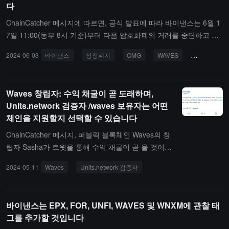
다
붙였습니다.문서에 따르면, 2022년 3월, Alameda는 Vires에 약 8000
만 달러의 USDT와 USDC를 입금했으며, 이 자금은 약 9000만 달러
ChainCatcher 메시지에 따르면, 공식 발표에 따라 바이낸스는 6월 1
의 USDN으로 환전된 것으로 알려졌습니다. Vires 사용자들은 Wave
7일 11:00(동부 8시 기준)부터 다음 암호화폐의 거래를 중단하고 상
s 블록체인을 통해 자산을 Vires에 입금하여 보상이나 이자를 받을
장 폐지하기로 결정했습니다: OmiseGO(OMG), Waves(WAVES), Wr
2024-06-03
바이낸스
상장폐지
OMG
WAVES
WNXM
수 있으며, Vires DAO의 거버넌스 권한을 얻도록 권장받았습니다. Al
apped NXM(WNXM), NEM(XEM).
ameda는 "Ivanov가 Waves와 Vires를 대출자와 다른 사용자들이 막
대한 수익을 올릴 기회로 홍보했지만, Ivanov는 비밀리에 일련의 거
Waves 창립자: 수익 채굴이 곧 도래하며,
래를 계획하여 WAVES의 가치를 인위적으로 상승시키고 Vires에서
Units.network 검증자 /waves 보유자는 어떤
자금을 빼냈다"고 밝혔습니다. Alameda는 채무자가 "동결된 자산의
체인을 지원할지 선택할 수 있습니다
관리권을 여러 차례 회복하려고 시도했다"고 지적하며, Ivanov가 "20
23년 1월 채무자와의 통화에 참여하기로 동의했다"고 언급했습니다.
ChainCatcher 메시지, 퍼블릭 블록체인 Waves의 창
그러나 문서에 따르면, Ivanov는 이후 채무자의 모든 다른 노력에 대
립자 Sasha가 트윗을 통해 수익 채굴이 곧 올 것이라
해 무시해왔습니다.지난 며칠 동안, FTX 파산 자산 관리자는 채권자
고 밝혔습니다. Units.network 검증자(및 $waves 보
2024-05-11
Waves
Units.network 검증자
의 자금을 회수하기 위해 다양한 실체를 상대로 20건 이상의 소송을
유자)는 어떤 체인을 지원하고 어떤 Units Layer One
제기했습니다.
체인의 네이티브 토큰을 채굴할지를 선택할 수 있습
니다.
바이낸스는 EPX, FOR, UNFI, WAVES 및 WNXM에 관찰 태
그를 추가할 것입니다