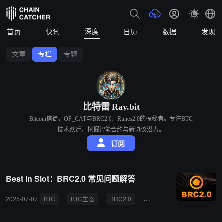
深度
首页
快讯
日历
数据
发现
文章
专栏
专题
比特雷 Ray.bit
Bitcoin信徒，OP_CAT与BRC2.0、Runes2.0的探秘者。专注BTC
技术跃迁，挖掘智能合约与新协议潜力。
订阅
Best in Slot：BRC2.0 常见问题解答
2025-07-07
BTC
BTC生态
BRC2.0
DeFi
智能合约