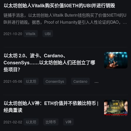
质，区块链依旧非常有用。城市有很多可以而且应该改进的地方，还
以太坊创始人Vitalik购买价值50ETH的UBI并进行销毁
有很多机会，尽管面临挑战，但加密城市的时代已经到来。（来源链
接）
链捕手消息，以太坊创始人Vitalik Buterin钱包购买了价值50ETH的U
BI并进行销毁。据悉，Proof of Humanity是引入人性论证的DAO，使
用社交验证的登记系统，公开参与、真正民主的一人一票治理系统，
2021-10-20
Vitalik
UBI
$UBI是Proof of Humanity的代币。（来源链接）
以太坊 2.0、波卡、Cardano、
ConsenSys……以太坊创始人们还创立了哪
些项目？
2021-05-06
以太坊
ConsenSys
Cardano
Polkadot
以太坊创始人V神：ETH价值并不依赖比特币 |
经典重读
2021-02-02
以太坊
比特币
V神