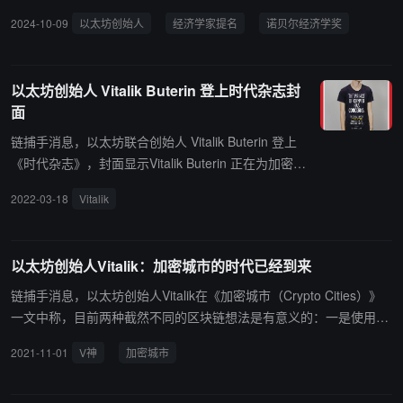
尔经济学奖的有力候选人。 Cowen 赞扬 Vitalik 在加密货币货币经济
2024-10-09
以太坊创始人
经济学家提名
诺贝尔经济学奖
学领域的重大贡献，认为其成就远超其他经济学家。他表示：“Vitalik
建立了一个平台，创造了一种货币，可以说是驳斥了米塞斯的回归定
理。虽然他是在中本聪的基础上发展，但他的成就无疑达到了诺贝尔
以太坊创始人 Vitalik Buterin 登上时代杂志封
奖级别。”
面
链捕手消息，以太坊联合创始人 Vitalik Buterin 登上
《时代杂志》，封面显示Vitalik Buterin 正在为加密货
币的未来而战。 Buterin 提到 Bored Ape Yacht Club
2022-03-18
Vitalik
是一个超受欢迎的收藏类 NFT ，已成为百万富翁的
身份象征，并表示担心加密投资者被财富炫耀误导。
（来源链接）
以太坊创始人Vitalik：加密城市的时代已经到来
链捕手消息，以太坊创始人Vitalik在《加密城市（Crypto Cities）》
一文中称，目前两种截然不同的区块链想法是有意义的：一是使用区
块链为现有流程创建更加可信、透明和可验证的版本；二是使用区块
2021-11-01
V神
加密城市
链对土地和其他稀缺资产实施新的试验性所有权形式，以及新的试验
性民主治理形式。 Vitalik认为，即使城市政府具有固有的“信任”性