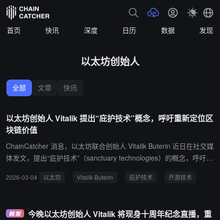
首页
快讯
深度
日历
数据
发现
以太坊创始人
全部
文章
快讯
以太坊创始人 Vitalik 提出“庇护技术”概念，呼吁重新定位区
块链价值
ChainCatcher 消息，以太坊联合创始人 Vitalik Buterin 近日在社交媒
体发文，提出“庇护技术”（sanctuary technologies）的概念，呼吁以
太坊社区重新思考其使命。他表示，面对政府与企业监控、战争、科
2026-03-04
以太坊
Vitalik Buterin
庇护技术
开源技术
技滥用等全球性问题，以太坊在改善人们生活方面作用有限。 Vitalik
认为，以太坊应成为开源技术生态系统的一部分，创建“无主的共享
数字空间”，帮助人们在外部压力下安全生活、工作和协作。他强调
今晚以太坊创始人 Vitalik 将现身十周年纪念直播，重
目标不是重塑世界，而是防止权力过度集中，创建数字稳定岛屿，并