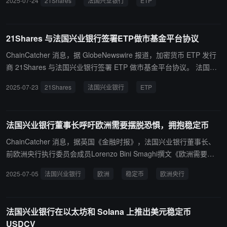
2025-07-24
21Shares
法国兴业银行
ETP
CBTC、AETH、CETH）在德国和东欧关键基金平台上提供场外交易
流动性支持，从而使这些产品能够触达更广泛的专业投资者群体。
21Shares 与法国兴业银行签署ETP做市基金平台协议
ChainCatcher 消息，据 GlobeNewswire 报道，加密货币 ETP 发行
商 21Shares 与法国兴业银行签署 ETP 做市基金平台协议。 法国兴
业银行将通过在德国和东欧的主要基金平台提供场外流动性，支持 2
2025-07-23
21Shares
法国兴业银行
ETP
1Shares 旗下比特币和以太坊 ETP，包括：ABTC、CBTC、AETH、
CETH。
法国兴业银行董事长呼吁欧洲需要摆脱恐惧，拥抱稳定币
ChainCatcher 消息，据英国《金融时报》，法国兴业银行董事长、
前欧洲央行执行委员会成员Lorenzo Bini Smaghi撰文《欧洲需要摆
脱恐惧，拥抱稳定币》，称欧洲在数字金融生态中面临被边缘化风
2025-07-05
法国兴业银行
欧洲
稳定币
欧洲央行
险，当下全球99%稳定币由美国发行且以美元计价，欧元在新兴领域
几乎无存在感。虽欧盟推出全球最全加密资产监管框架MiCA，要求
稳定币发行方持有30%现金+70%高评级主权债券的高流动性储备，
法国兴业银行在以太坊和 Solana 上推出美元稳定币
但文化层面的风险厌恶仍阻碍创新，欧洲银行将稳定币视为威胁且缺
USDCV
乏投入动力。 作者指出三大认知误区：低估代币化技术战略价值；误