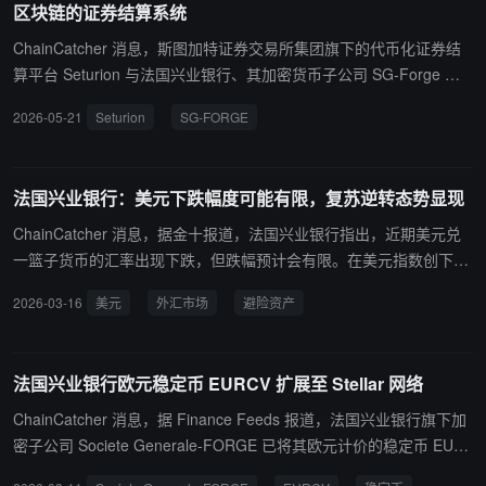
区块链的证券结算系统
ChainCatcher 消息，斯图加特证券交易所集团旗下的代币化证券结
算平台 Seturion 与法国兴业银行、其加密货币子公司 SG-Forge 以
及在线经纪商 flatexDEGIRO 合作，在欧洲构建基于区块链的证券结
2026-05-21
Seturion
SG-FORGE
算系统。 法国兴业银行将在其 Seturion 平台上发行代币化结构化证
券，例如 Turbo 权证和投资凭证。持有法国监管机构颁发的加密资产
市场授权的 SG-Forge 将使用其 CoinVertible 欧元和美元稳定币 EU
法国兴业银行：美元下跌幅度可能有限，复苏逆转态势显现
RCV 和 USDCV 进行交易结算。而 flatexDEGIRO 将把该平台连接到
其欧洲零售渠道，用于代币化证券交易。
ChainCatcher 消息，据金十报道，法国兴业银行指出，近期美元兑
一篮子货币的汇率出现下跌，但跌幅预计会有限。在美元指数创下逾
九个月来的最高点后，看多美元的仓位看起来已经过度。外汇市场正
2026-03-16
美元
外汇市场
避险资产
出现美元复苏的逆转态势，然而欧元或英镑兑美元的反弹可能不会持
久。美元通常会因能源价格上涨和投资者寻求避险资产而受益。
法国兴业银行欧元稳定币 EURCV 扩展至 Stellar 网络
ChainCatcher 消息，据 Finance Feeds 报道，法国兴业银行旗下加
密子公司 Societe Generale-FORGE 已将其欧元计价的稳定币 EUR
CoinVertible（EURCV）部署至 Stellar 网络，完成了 2025 年首次宣