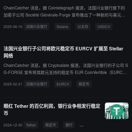
以为能隔绝全球稳定币影响；未意识到消极危及货币主权。文章强
ChainCatcher 消息，据 Cointelegraph 报道，法国兴业银行旗下的
调，欧洲央行有制度优势主导稳定币监管，当前是扭转“过度监管”印
加密子公司 Société Générale-Forge 宣布推出了一种新的与美元挂
象的关键时机，若再犹豫，欧洲将丧失全球金融未来格局话语权。
钩的稳定币。 根据 6 月 10 日发布的公告，这款稳定币名为 USD Coi
2025-06-10
法国兴业银行
Solana
以太坊
USDCV
nVertible（USDCV），将在以太坊（Ethereum）和 Solana 区块链
上发行。英国金融服务公司 BNY 将担任该稳定币背后资产的托管
人。 此次发布是在该公司于 2023 年 4 月推出欧元挂钩稳定币 EUR
法国兴业银行子公司将欧元稳定币 EURCV 扩展至 Stellar
CoinVertible（EURCV）之后的又一动作，EURCV 当时面向机构客
网络
户发行。
ChainCatcher 消息，据 Cryptoslate 报道，法国兴业银行的子公司 S
G-FORGE 宣布将其欧元支持的稳定币 EUR CoinVertible（EURC
V）部署至 Stellar 网络。 值得注意的是，EURCV 是首批完全符合欧
2025-02-21
法国兴业银行
EURCV
稳定币
盟 MiCA 法案的稳定币之一。此次扩展是该行在区块链领域的最新布
局，此前法国兴业银行已在公共区块链上发行绿色债券，并与法国央
行合作开展回购交易。
眼红 Tether 的百亿利润，银行业争相发行稳定
币
2024-12-30
Tether
稳定币
银行
Revolut
兴业银行
Od