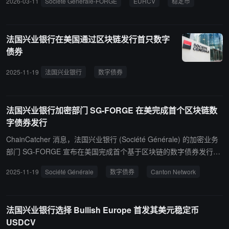
2026-03-11
Societe Generale-FORGE
EURCV
稳定币
布的多链扩展计划。EURCV 于 2023 年 4 月首次在以太坊上线，后
扩展至 Solana 和 XRP Ledger，当前市值约 4520 万美元。该稳定
币已参与多项代币化金融资产试验，包括今年 1 月 SWIFT 测试的代
法国兴业银行在美国通过区块链发行首只数字
币化债券交换和结算试点。
债券
2025-11-19
法国兴业银行
数字债券
区块链
SG-FORGE
Ca
法国兴业银行加密部门 SG-FORGE 在美完成首个区块链数
字债券发行
ChainCatcher 消息，法国兴业银行 (Société Générale) 的加密业务
部门 SG-FORGE 宣布在美国完成首个基于区块链的数字债券发行，
扩大其在链上资本市场的业务布局。此次发行的短期债券与担保隔夜
2025-11-19
Société Générale
数字债券
Canton Network
融资利率 (SOFR) 挂钩，由交易公司 DRW 购买。该数字债券采用 Br
oadridge Financial Solutions 的代币化技术，运行在由 Digital Asset
开发的隐私支持型区块链基础设施 Canton Network 上。这是 Broadr
法国兴业银行选择 Bullish Europe 首发其美元稳定币
idge 新平台首次用于实时证券发行，而 Canton Network 则实现了即
USDCV
时结算同时保留传统金融的法律结构。法国兴业银行表示，自 2019