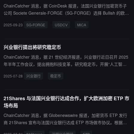
年起已在欧洲数字债券领域活跃，此次交易为进军美国市场铺平道
ChainCatcher 消息，据 CoinDesk 报道，法国兴业银行加密货币子
路，未来可能推动更复杂产品如结构性票据的链上发行。
公司 Societe Generale-FORGE（SG-FORGE）选择 Bullish 的欧洲
分支作为首个上线其美元稳定币 USD Coin Vertible（USDCV）的平
2025-09-23
SG-FORGE
USDCV
MiCA
台。该美元计价稳定币于今年 6 月在以太坊和 Solana 网络上推出，
与其欧元稳定币 EURCV 一样，均受欧盟加密资产市场监管法规（Mi
CA）监管。SG Forge 首席执行官 Jean-Marc Stenger 表示，尽管
兴业银行提出将研究稳定币
美国国会已通过 GENIUS 法案，但完整监管框架尚未到位，预计还
需数月时间才能向美国居民开放。目前该稳定币仅向非美国投资者开
ChainCatcher 消息，据 21 世纪经济报道，兴业银行近日召开 2025
放。
年半年工作会议，提出拥抱科技变革，研究稳定币，开展“人工智能
+”，推进“数据要素 X ”，做好基础工作，在智改数转的道路上迈出更
2025-07-28
兴业银行
稳定币
大步伐，加快从“数字兴业”迈向“智慧兴业”。
21Shares 与法国兴业银行达成合作，扩大欧洲加密 ETP 市
场布局
ChainCatcher 消息，据 Globenewswire 报道，加密货币 ETP 发行
商 21Shares 宣布与法国兴业银行达成 ETP 市场做市协议。根据协
议，法国兴业银行将为 21Shares 的比特币和以太坊 ETP（ABTC、