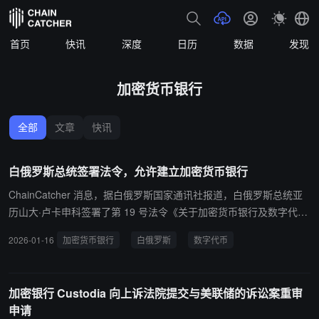
首页
快讯
深度
日历
数据
发现
加密货币银行
全部
文章
快讯
白俄罗斯总统签署法令，允许建立加密货币银行
ChainCatcher 消息，据白俄罗斯国家通讯社报道，白俄罗斯总统亚
历山大·卢卡申科签署了第 19 号法令《关于加密货币银行及数字代币
领域管控的若干问题》。该法令旨在巩固该国作为金融信息技术领域
2026-01-16
加密货币银行
白俄罗斯
数字代币
领先国家的形象，并为“加密货币银行”在该国运营创造条件。根据法
令，“加密货币银行”被定义为获准结合使用数字代币开展业务，并同
时进行银行、支付及其他相关金融操作的股份公司。欲进入市场，加
加密银行 Custodia 向上诉法院提交与美联储的诉讼案重审
密银行须具备高科技园区居民企业身份，并被列入国家银行的加密银
申请
行注册名单。其在开展业务时，必须遵守适用于非银行信贷金融机构