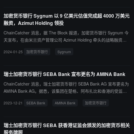
加密货币银行 Sygnum 以 9 亿美元估值完成超 4000 万美元
融资，Azimut Holding 领投
ChainCatcher 消息，据 The Block 报道，加密货币银行 Sygnum 今
天宣布，在由米兰资产管理公司 Azimut Holding 牵头的战略融资轮
中期融资中，该公司已获得超过 4000 万美元的融资，其估值为 9 亿
2024-01-25
加密货币银行
Sygnum
美元。 此次融资将使其能够进一步构建一套完全受监管的解决方案，
以支持投资者增加对该资产类别的投资。Sygnum 打算利用新筹集的
资金推动该银行向新市场的扩张，并进一步开发其受监管产品，例如
瑞士加密货币银行 SEBA Bank 宣布更名为 AMINA Bank
银行间数字资产服务。 Sygnum 新加坡分公司联合创始人兼首席执行
官 Gerald Goh 表示，Sygnum 计划进入欧洲的一个市场和亚太地区
ChainCatcher 消息，瑞士加密货币银行 SEBA Bank AG 宣布更名为
的另一个市场，但由于监管义务，该公司无法透露更多细节。 根据声
AMINA Bank AG。据悉，该集团在楚格、阿布扎比和香港的受监管
明，总部位于瑞士和新加坡的 Sygnum 银行也已获得阿布扎比和卢森
中心在全球开展业务，为客户提供传统和加密银行服务。
2023-12-21
SEBA Bank
AMINA Bank
加密货币银行
堡的运营许可证，其目前管理着来自 60 个国家 1,700 多个客户的价
值超过 40 亿美元的资产。
瑞士加密货币银行 SEBA 获香港证监会颁发的加密货币相关
服务牌照