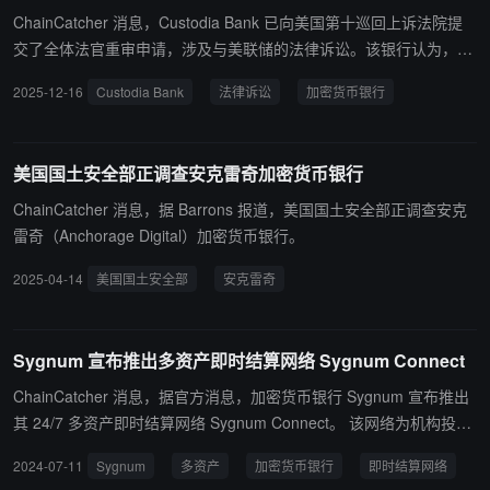
的法规要求，并执行高科技园区监事会决议。
ChainCatcher 消息，Custodia Bank 已向美国第十巡回上诉法院提
交了全体法官重审申请，涉及与美联储的法律诉讼。该银行认为，美
联储拒绝设立主账户会削弱州银行的权威，并引发宪法问题。Custod
2025-12-16
Custodia Bank
法律诉讼
加密货币银行
ia Bank 请求法院重新考虑其 10 月份的裁决，该裁决支持美联储拒
绝该银行使用核心央行支付服务，这场斗争已成为加密货币银行接入
美国支付系统的先例。
美国国土安全部正调查安克雷奇加密货币银行
ChainCatcher 消息，据 Barrons 报道，美国国土安全部正调查安克
雷奇（Anchorage Digital）加密货币银行。
2025-04-14
美国国土安全部
安克雷奇
Sygnum 宣布推出多资产即时结算网络 Sygnum Connect
ChainCatcher 消息，据官方消息，加密货币银行 Sygnum 宣布推出
其 24/7 多资产即时结算网络 Sygnum Connect。 该网络为机构投资
者、流动性提供者、稳定币发行商、经纪商和特定交易平台提供法
2024-07-11
Sygnum
多资产
加密货币银行
即时结算网络
币、数字资产和稳定币交易结算服务。