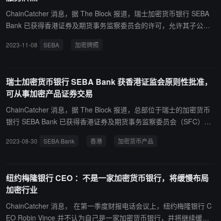
ChainCatcher 消息，据 The Block 报道，瑞士加密货币银行 SEBA
Bank 已获得香港证券及期货事务监察委员会的许可，允许其子公司
在香港经营加密货币相关服务。 SEBA 今天在一份声明中表示，该牌
2023-11-08
SEBA
加密牌照
照允许 SEBA 香港交易和分销所有证券，包括虚拟资产相关产品，例
如场外衍生品和具有基础虚拟资产的结构性产品。 加密货币银行还
可以就证券和虚拟资产提供咨询，并对传统证券和虚拟资产的全权委
瑞士加密货币银行 SEBA Bank 获香港证监会原则性批准，
托账户进行资产管理。 SEBA 亚太区首席执行官 Amy Yu 在声明中表
可从事加密产品证券交易
示：“长期以来，该地区在金融、贸易和创新领域的前沿地位一直对
我们有吸引力，因为为亚太地区客户提供服务是我们团队不可或缺的
ChainCatcher 消息，据 The Block 报道，总部位于瑞士的加密货币
愿望。”
银行 SEBA Bank 已获得香港证券及期货事务监察委员会（SFC）的
原则批准，这将使其能够从事证券交易，包括加密货币相关产品，如
2023-08-30
SEBA Bank
香港
加密货币产品
场外衍生品和结构性产品，以及就证券和虚拟资产提供建议，并为传
统证券和虚拟资产的全权委托账户提供资产管理 SEBA 亚太区首席执
行官 Amy Yu 表示，“我们认为在今年年底前获得正式批准没有任何
纽约梅隆银行 CEO ：不是一家加密货币银行，将缓慢布局
问题。”
加密行业
ChainCatcher 消息， 在第一季度财报电话会议上，纽约梅隆银行 C
EO Robin Vince 并不认为自己是一家加密货币银行，并将继续缓慢