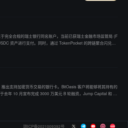
士银行借记卡，属于完全合规的瑞士银行同名账户，当前已获瑞士金融市场监管局 (F
C 资产进行支付。同时，通过 TokenPocket 的跨链聚合闪兑能
郎、美元、人民币等 4 个币种，未来会逐步拓展到全球其它主流币种。该卡
费。同时，TokenPocket 还计划为 Premium 用户提供实体卡，方便
NA) 推出支持加密货币交易的银行卡。BitOasis 客户将能够将其持有的
琼ICP备2021009392号