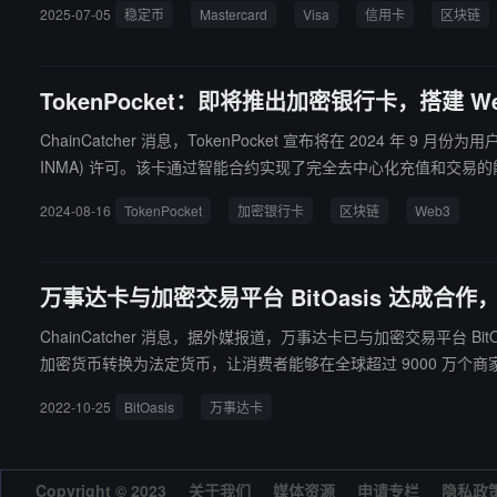
2025-07-05
稳定币
Mastercard
Visa
信用卡
区块链
TokenPocket：即将推出加密银行卡，搭建 W
ChainCatcher 消息，TokenPocket 宣布将在 2024 
INMA) 许可。该卡通过智能合约实现了完全去中心化充值和交易的能力，
力，未来将支持使用更多网络的资产（ 如 USDT, BTC, ETH,
2024-08-16
TokenPocket
加密银行卡
区块链
Web3
可以绑定 Apple Pay、Google Pay、PayPal、Samsun
用户在全球 ATM 机进行取现。
万事达卡与加密交易平台 BitOasis 达成合
ChainCatcher 消息，据外媒报道，万事达卡已与加密交易平台 Bi
加密货币转换为法定货币，让消费者能够在全球超过 9000 万个商家地点轻松购物和支付。 据悉，中东及北非地区的加密交易平台 BitOasis 于去年 10 月宣布完成 
amda 领投，Alameda Research、Global Founders Capital、P
2022-10-25
BitOasis
万事达卡
Copyright © 2023
关于我们
媒体资源
申请专栏
隐私政