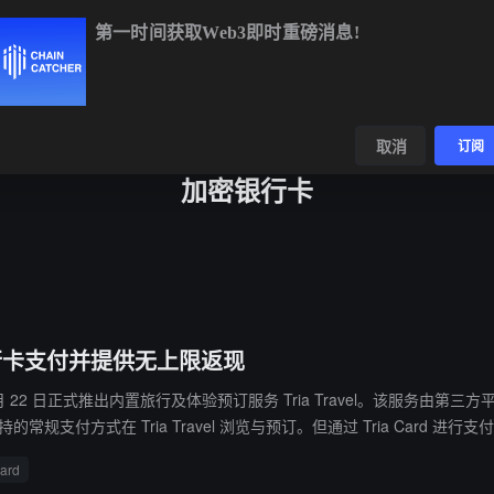
第一时间获取Web3即时重磅消息!
.83
-0.32%
ETH
$1,918.69
-0.47%
BNB
$595.98
+0.74%
数据
发现
取消
订阅
加密银行卡
加密银行卡支付并提供无上限返现
6 年 6 月 22 日正式推出内置旅行及体验预订服务 Tria Travel。该服务
Tria Card 持卡人开放，所有返现款项将在订单实际完成并确认
Card