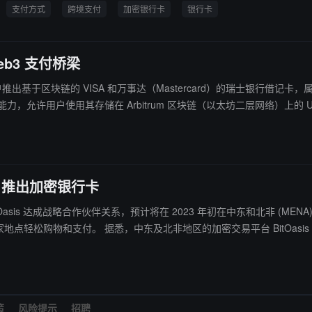
支付方式
跨境支付
加密银行卡
银行卡
eb3 支付桥梁
年 9 月份为用户推出基于区块链的 VISA 和万事达（Mastercard）的瑞
允许用户使用其存储在 Arbitrum 区块链（以太坊二层网络）上的 USD
 BNB, TRX, PEPE 等）进行支付。这款借记卡初始支持欧元、瑞士法
g Pay 以及支付宝、微信等全球主流支付渠道，方便用户在全球近 1 亿家商户进行消
作，推出加密银行卡
tOasis 达成战略合作伙伴关系，预计将在 2023 年初在中东和北非 (ME
3000 万美元 B 轮融资，Jump Capital 和 W
antera Capital、Digital Currency Group 以及 NXMH 参投。（来源链接）
策
风险提示
招聘