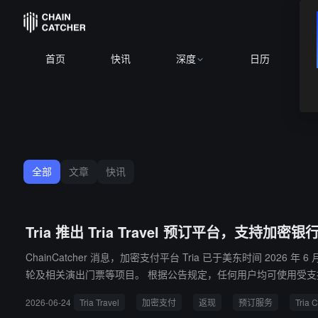
BTC
$64,963
首页
快讯
深度
日历
全部
文章
快讯
Tria 推出 Tria Travel 预订平台，支持
ChainCatcher 消息，加密支付平台 Tria 已于美东时间 202
轮及相关演出门票等项目。 根据公告规定，任何用户均可使用受支持的常规支付方式在 Tria Travel 浏览与预订。但通过 Tria Card 进行支付的用户，可根据其卡片等级（虚拟卡、签名卡或高级卡）获得 1.
5% 至 6% 不等的消费返现，部分符合条件的早期质押徽章持有者最高可将返现比例叠加至 10%。 此外，官方明确表示航班预订服务目前仅对 
2026-06-24
Tria Travel
加密支付
返现
预订服务
Tria 
后进行结算与发放。