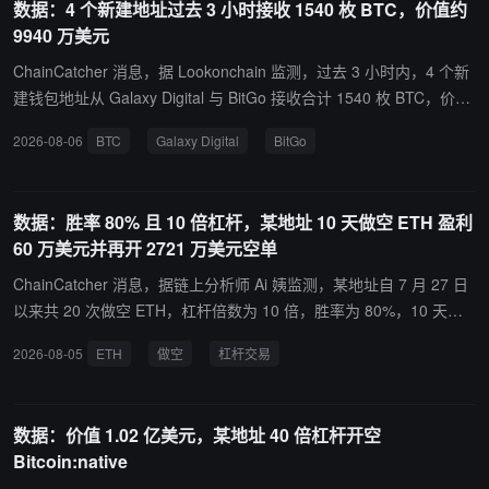
数据：4 个新建地址过去 3 小时接收 1540 枚 BTC，价值约
风险地址中：60 个地址在冻结正式执行前清空资产并完成抢跑转
9940 万美元
移，合计净转出 20,429,847 USDT，平均在冻结提案提交后 13 分 5
9 秒开始转账，并在 15 分 15 秒内完成主要资金转移；另有 113 个
ChainCatcher 消息，据 Lookonchain 监测，过去 3 小时内，4 个新
地址在冻结执行前转移了部分资产，涉及约 3,552.43 万 USDT。Tet
建钱包地址从 Galaxy Digital 与 BitGo 接收合计 1540 枚 BTC，价值
her 从提交冻结提案到正式执行冻结，平均耗时 2 小时 16 分 15
约 9940 万美元。链上数据显示，相关资金流向或反映出大额地址正
2026-08-06
BTC
Galaxy Digital
BitGo
秒，冻结提案公开与实际执行之间存在较长时间窗口。其中 7 月 3 日
在增持比特币。
一个地址集群在几分钟内连续转移资金并汇入同一地址后拆分转移。
上述案例表明，部分高风险地址可能正在主动监测 Tether 冻结提
数据：胜率 80% 且 10 倍杠杆，某地址 10 天做空 ETH 盈利
案，并利用提案公开与冻结实际生效之间的时间差实施抢跑转移。该
60 万美元并再开 2721 万美元空单
机制导致涉案资金冻结失败，并削弱制裁、反洗钱及执法协查措施的
实际效果。
ChainCatcher 消息，据链上分析师 Ai 姨监测，某地址自 7 月 27 日
以来共 20 次做空 ETH，杠杆倍数为 10 倍，胜率为 80%，10 天盈
利 60 万美元。其中半数交易持仓时间约 1 小时。该地址于 10 分钟
2026-08-05
ETH
做空
杠杆交易
前再次开启 14,519.62 枚 ETH 空单，价值 27,210,000 美元，开仓
价 1,874.2 美元。其每次持仓规模均在 3,000,000 美元以上，最高达
70,130,000 美元。
数据：价值 1.02 亿美元，某地址 40 倍杠杆开空
Bitcoin:native