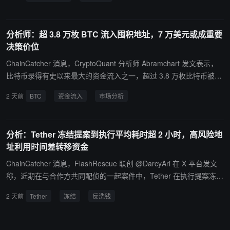
58 万美元）、28262 枚 AAVE（约 252 万美元）、1140 枚 ETH
（约 218 万美元）、2017 枚 BNB（约 120 万美元）以及 59202 枚
LINK（约 49 万美元）。
分析师：超 3.8 万枚 BTC 流入囤积地址，7 万美元或成重要
决策价位
ChainCatcher 消息，CryptoQuant 分析师 Abramchart 发文表示，
比特币录得有史以来最大的资金流入之一，超过 3.8 万枚比特币被转
入通常与长期持有者和场外交易结算相关的钱包。这似乎是利好消
2 天前
BTC
资金流入
市场分析
息。然而，当结合这些数据和累积地址的实际价格时，情况就变得更
加复杂。这些累积钱包的平均成本目前约为 7 万美元，而比特币的交
易价格接近 6.4 万美元。这产生了两种可能的情况：看涨：巨鲸们正
分析：Tether 冻结提案到执行平均耗时超 2 小时，高风险地
在积极积累，以期在下一轮上涨行情中获利。值得关注的情况：部分
址利用时间差转移资金
买入可能是为了降低平均入场价格，以便在比特币重回 7 万美元区域
时，能以接近成本的价格退出。换句话说，今日的积累并不一定意味
ChainCatcher 消息，FlashRescue 联创 @DarcyAri 在 X 平台发文
着长期持有。它也可能代表着在达到盈亏平衡点之前进行的战略布
称，近期在与合作方共同配侦的一起案件中，Tether 在执行提案冻结
局。Abramchart 认为，资金流入无疑十分可观，值得密切关注，但
地址期间，一个地址的涉案资金发生转移，导致冻结金额减小。经 Fl
2 天前
Tether
冻结
反洗钱
7 万美元的成交价可能成为一个重要的决策点。这些资金是继续增持
ashRescue 进一步复核，这并非孤立事件。截至 2026 年 8 月 3
还是开始在该价位附近分散投资，将为下一个主要趋势提供更清晰的
日，通过对以太坊和波场网络上 2,955 次 Tether 冻结事件的分析，
信号。
在涉及实体制裁、欺诈活动、洗钱、FATF 黑名单辖区、恶意攻击等