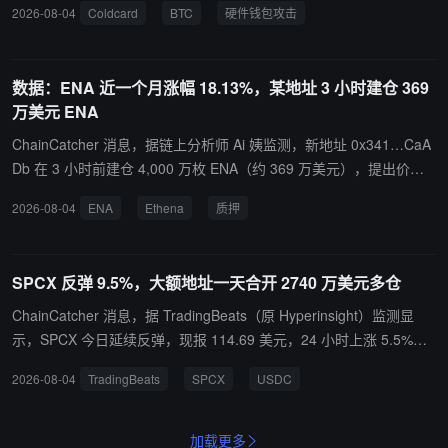
2026-08-04
Coldcard
BTC
硬件钱包攻击
y Research 负责人 Alex Thorn 表示，最新活动可能是“第四轮有组织
盗窃”，转账速率达到每个区块 13.8 笔，为事发前基准水平约 45
倍。其分析认为，相关模式显示多个团体可能并行扫描受影响密钥空
数据：ENA 近一个月涨幅 18.13%，某地址 3 小时建仓 369
间。事件根源被追溯至 2021 年 Coldcard 部分设备固件更新，该更
万美元 ENA
新将钱包种子生成流程从硬件随机源改为可预测的软件模式。加拿大
制造商 Coinkite 建议，曾在 Coldcard 设备上生成钱包种子的用户尽
ChainCatcher 消息，据链上分析师 Ai 姨监测，新地址 0x341…CaA
快将资金转至新安全钱包。
Db 在 3 小时前建仓 4,000 万枚 ENA（约 369 万美元），提出价格
0.09269 美元，随后质押进 Ethena。ENA 近一个月涨幅 18.13%
2026-08-04
ENA
Ethena
质押
SPCX 反弹 9.5%，大额地址一天合开 2740 万美元多仓
ChainCatcher 消息，据 TradingBeats（原 Hyperinsight）监测显
示，SPCX 今日延续反弹，现报 114.69 美元，24 小时上涨 5.5%，
自低点反弹 9.5%。昨日至今，7 个百万美元级地址全部建立 SPCX
2026-08-04
TradingBeats
SPCX
USDC
多单，目前合计持有 23.88 万份，仓位价值约 2738.6 万美元，加权
建仓均价约 112 美元，合计浮盈约 63.6 万美元。其中，0xb37 开头
地址贡献了最大一笔建仓。 该巨鲸今日凌晨起通过 83 笔成交累计买
加载更多