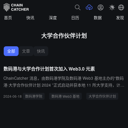
首页
快讯
深度
日历
数据
发现
大学合作伙伴计划
全部
文章
快讯
数码港与大学合作计划首次加入 Web3.0 元素
ChainCatcher 消息，由数码港学院及数码港 Web3 基地主办的“数码
港·大学合作伙伴计划 2024 ”正式启动并获本地 11 所大学支持，计划
首次加入 Web3 .0 元素冀培育更多年轻 Web3 .0 人才。 香港数码港
2024-06-18
数码港学院
数码港 Web3 基地
大学合作伙伴计划
主席陈细明表示，本届计划配合特区政府让香港发展成 Web3 .0 枢
纽的目标，强化本地 Web3 .0 相关人才培育，希望协助参加计划的
学⽣在外受训时了解行业最新趋势、激发创新思维及拓展人脉网络，
据悉得奖队伍每队可获“数码港创意微型基金”的 10 万元种子基金资
助。