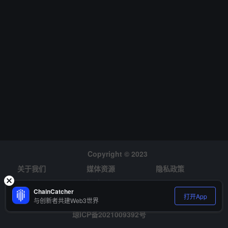
例，该地址目前持有的 1300 万枚代币价值约 161.8 万美元，若尝试
以市价全部出售，将面临超过 50 万美元的滑点损失，因为当前流动
性池的 BNB 深度无法支持如此规模的交易。
Copyright © 2023
关于我们
媒体资源
隐私政策
风险提示
招聘
ChainCatcher
打开App
与创新者共建Web3世界
琼ICP备2021009392号