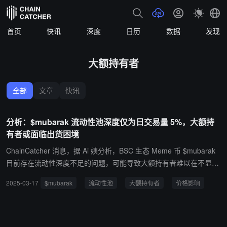
首页
快讯
深度
日历
数据
发现
大额持有者
全部
文章
快讯
分析：$mubarak 流动性池深度仅为日交易量 5%，大额持
有者或面临出货困境
ChainCatcher 消息，据 Ai 姨分析，BSC 生态 Meme 币 $mubarak
目前存在流动性深度不足的问题，可能导致大额持有者难以在不显著
影响价格的情况下出售其持仓。 数据显示，$mubarak 当前市值约为
2025-03-17
$mubarak
流动性池
大额持有者
价格影响
1.34 亿美元，24 小时交易额达 8810 万美元，但流动性池深度仅为
448 万美元，仅占日交易量的 5%。PancakeSwap 数据显示，该代
币前两大流动性池的累计 TVL 仅为 401 万美元，其中 WBNB 的累计
数量为 3,175.8 枚（约 200 万美元）。 分析师指出，以榜一地址为