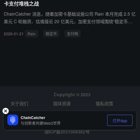
卡支付堆栈之战
ChainCatcher 消息，随着加密卡基础设施公司 Rain 本月完成 2.5 亿
美元 C 轮融资、估值接近 20 亿美元，加密支付领域围绕“稳定币如
何被真正花出去”的竞争正迅速白热化。研究机构 Artemis 数据显
2026-01-21
Rain
稳定币
支付栈
示，加密卡支付规模正以年化 106% 的速度增长，年化交易额已达 1
80 亿美元，接近稳定币点对点转账约 190 亿美元的规模。Artemis
研究员 Patrick Kim 预计，到今年年底，加密卡将成为稳定币最主要
的零售支付场景。目前，这场“支付栈之战”主要在三条路径上展开：
一是全栈发行模式。Rain 与总部位于香港的 Reap 通过成为 Visa 的
主会员，整合发卡、结算等完整基础设施，绕过传统银行体系。Rain
披露，其卡用户规模同比增长 30 倍，支付额增长 38 倍，平台客户
已超过 200 家。二是编排层模式。Stripe 以 11 亿美元收购 Bridge、
Copyright © 2023
以及估值约 10 亿美元的 Zero Hash，代表大型科技与金融基础设施
关于我们
媒体资源
隐私政策
公司押注“链无关”解决方案，帮助商户在不关心底层区块链的情况下
接收和结算稳定币。三是支付专用区块链。部分新玩家认为以太坊等
风险提示
招聘
ChainCatcher
通用链并非为支付而生。由 Bitfinex 支持的 Stable 于 2025 年底推出
打开App
与创新者共建Web3世界
专注支付的区块链，并已获得约 20 亿美元的预存资金，目标是实现
琼ICP备2021009392号
无额外 Gas 成本的稳定币转账体验。从地域上看，新兴市场是稳定