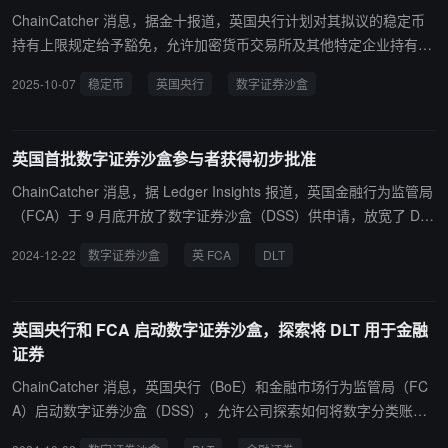
首笔 DIGIT 交易预计于 2027 年第一季度进行，汇丰与伦敦证券交易
ChainCatcher 消息，据金十报道，英国央行计划对其拟议的稳定币
所集团已签署谅解备忘录，以开发支持投资者参与试点发行的连接能
持有上限规定给予豁免，允许加密货币交易所及其他特定企业持有更
力。
大数量的稳定币。预计将在今年年底前公布这些限制措施，并允许企
2025-10-07
稳定币
英国央行
数字证券沙盒
业在“数字证券沙盒”中使用稳定币作为结算资产。此前有报道称，多
家加密公司正游说英国央行重新考虑其稳定币持有限制。
英国首批数字证券沙盒参与者获得初步批准
ChainCatcher 消息，据 Ledger Insights 报道，英国金融行为监管局
（FCA）于 9 月底开放了数字证券沙盒（DSS）供申请，放宽了 DLT
市场基础设施的某些规则。目前宣布获得初步批准的两家实体是（预
2024-12-22
数字证券沙盒
英 FCA
DLT
期）中央证券存管处（CSD）Montis（由 Archax 拥有）和 ClearTok
en，后者计划作为加密和代币化资产的中央清算所运营。ClearToke
n 获得了野村证券旗下 Laser Digital 和渣打银行旗下 Zodia Custody
英国央行和 FCA 启动数字证券沙盒，探索将 DLT 用于金融
等公司的支持。 与欧盟的 DLT 试点制度一样，DSS 计划放宽交易所
证券
和中央证券托管机构必须始终分开的规定（对于 DLT，这种分离有时
是不切实际的）。
ChainCatcher 消息，英国央行（BoE）和金融市场行为监管局（FC
A）启动数字证券沙盒（DSS），允许公司探索如何将数字分类账技
术（DLT）用于金融证券的公证、维护和结算。 FCA 认识到，开发