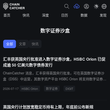
首页
快讯
深度
日历
数据
发现
数字证券沙盒
全部
文章
快讯
汇丰获英国央行批准进入数字证券沙盒，HSBC Orion 已促
成逾 50 亿美元数字债券发行
ChainCatcher 消息，汇丰获得英国央行批准，可在英国数字证券沙
盒（DSS）中运营，其数字资产平台 HSBC Orion 将支持数字证券发
行、服务和结算。汇丰表示，HSBC Orion 将在 DSS 中作为数字证
2026-07-17
HSBC Orion
数字证券
DIGIT
券存管机构运营，并称其为首家获英国央行批准在该沙盒上线的公
司。该平台将支持原生数字债券发行，包括英国计划推出的数字主权
债券 Digital Gilt Instrument（DIGIT）和公司债券。汇丰称，HSBC
英国央行计划放宽稳定币持有上限，年底前公布新规
Orion 已在全球促成逾 50 亿美元数字债券发行。英国财政部表示，