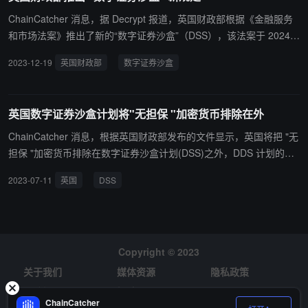
ChainCatcher 消息，据 Decrypt 报道，英国财政部根据《金融服务
和市场法案》推出了新的“数字证券沙盒”（DSS），该法案于 2024
年 1 月 8 日生效，并提供了一个受防火墙保护的金融实验室，可在其
2023-12-19
英国财政部
数字证券沙盒
中审查区块链等新兴技术是否用于更广泛的金融领域。 DSS 新法规
将使符合条件的金融市场实体能够作为“沙盒参与者”参与，这些实体
可以根据修改后的监管要求，在五年的试用期内使用开发技术开展经
英国数字证券沙盒计划将"无担保 "加密货币排除在外
批准的活动。
ChainCatcher 消息，根据英国财政部发布的文件显示，英国将把 "无
担保 "加密货币排除在数字证券沙盒计划(DSS)之外，DDS 计划的主
要目标是为数字证券创造一个更加灵活的监管环境，包括原生数字证
2023-07-11
英国
DSS
券和现有证券的代币化表示。 它将排除包括比特币和以太坊在内
等"无担保"加密资产，财政部将其统称为与分布式账本技术（DLT）
等新技术的发展密切相关的资产类型,这种资产类型还包括交易所代
币。(来源链接)
Copyright © 2023
关于我们
媒体资源
隐私政策
风险提示
招聘
ChainCatcher