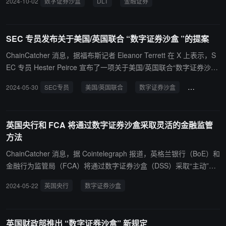
2024-10-02
数字证券沙盒
DLT
金融证券
技术具有为市场带来效率、透明度和弹性的潜力。该监管机构表示，
如果这些技术得到成功实施，它们可能会使流程更便宜、更快捷，从
而“在市场和用户之间节省成本”。其强调，DSS 将促进英国数字证券
SEC 专员发布关于美国/英国联合 “数字证券沙盒 ”的提案
的交易、结算和发行。这将在可编程和分布式账本上完成，同时遵守
英国央行和 FCA 的规定。 FCA 补充称，这一举措将加强英国作为全
ChainCatcher 消息，据福布斯记者 Eleanor Terrett 在 X 上表示，S
球金融中心的地位，它将为投资和可持续增长创造合适的条件。
EC 专员 Hester Peirce 宣布了一项关于美国/英国联合“数字证券沙
箱”的提案，两个司法管辖区的公司都可以在其中建立一个安全港。
2024-05-30
SEC专员
美国/英国联合
数字证券沙盒
区块链技术
安全地尝试使用区块链技术进行证券交易，而不必担心监管警告。 她
的信中提议邀请美国参与“沙盒”，这是 Bank of England 和 Financial
Conduct Authority 首次为英国公司提出的。 Peirce 的提案将使美国
英国央行和 FCA 将通过数字证券沙盒采取灵活的金融监管
证券交易委员会能够建立一个“微创新沙箱”，美国公司将能够： 使用
方法
区块链技术在美国开展有限的业务来交易证券，而不必担心成为监管
机构的目标。 沙盒中的时间最多为 2 年，并可能延长。 FinHub 将帮
ChainCatcher 消息，据 Cointelegraph 报道，英格兰银行（BoE）和
助公司了解和驾驭沙箱。 公司可以选择自己的一些监管规则，但需要
金融行为监管局（FCA）将通过数字证券沙盒（DSS）采取“主动”且
遵守某些政府指导方针以保护投资者。 如果沙盒中的时间成功，那
灵活的监管方法。 英国央行执行董事 Sashi Mills 表示，“这将使监管
2024-05-22
英国央行
数字证券沙盒
么公司可能能够毕业并在监管机构的特别许可下继续其活动。
机构能够采用新方法，最大限度地发挥创新的潜在优势，并管理金融
稳定风险。 通过 DLT，DSS 旨在缓解‘交易后环境’中的低效率，这可
以降低提供商的进入门槛，同时提高金融市场的弹性。”
英国财政部推出 “数字证券沙盒” 新规定