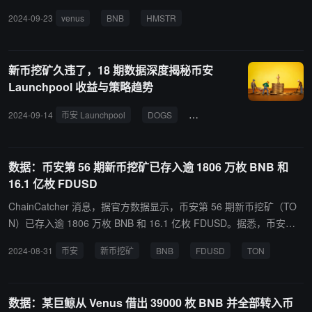
他从币安中提出 336 枚 BTCB 并借出 49001 枚 BNB，随后全部存入
2024-09-23
venus
BNB
HMSTR
币安，价值 2907 万美元，大概率是为了参与最新一期 HMSTR 新币
挖矿。该地址的资产价值高达 1.38 亿美元。
新币挖矿久违了，18 期数据深度揭秘币安
Launchpool 收益与策略趋势
2024-09-14
币安 Launchpool
DOGS
HMSTR
BNB
新币挖
数据：币安第 56 期新币挖矿已存入逾 1806 万枚 BNB 和
16.1 亿枚 FDUSD
ChainCatcher 消息，据官方数据显示，币安第 56 期新币挖矿（TO
N）已存入逾 1806 万枚 BNB 和 16.1 亿枚 FDUSD。据悉，币安本
期新币挖矿从 8 月 15 日 9 时开始，挖矿持续 20 天。
2024-08-31
币安
新币挖矿
BNB
FDUSD
TON
数据：某巨鲸从 Venus 借出 39000 枚 BNB 并全部转入币