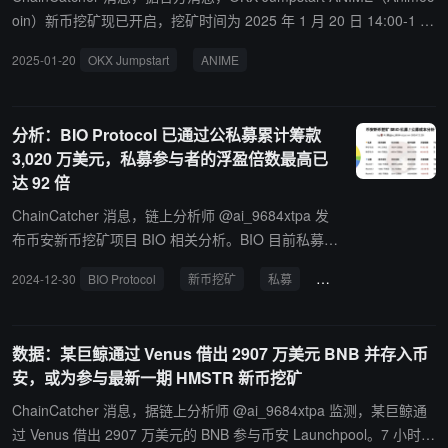
oin）新币挖矿现已开启，挖矿时间为 2025 年 1 月 20 日 14:00-1 月
23 日 14:00 (HKT)，质押币种为 OKB 和 BTC，可挖总量为 80,000,
2025-01-20
OKX Jumpstart
ANIME
000 ANIME。值得注意的是，本次活动限制香港、韩国地区用户参
与。 据悉，ANIME（Animecoin）是由 Arbitrum 基金会、Azuki 和
Weeb3 基金会的联合推出的项目，旨在建立一个基于区块链的生态
分析：BIO Protocol 已通过公私募累计筹款
系统，致力于孵化和促进动漫文化的发展。OKX Jumpstart 是一个优
3,020 万美元，私募参与者的浮盈倍数最高已
质区块链新项目甄选平台，旨在帮助用户成为新兴数字资产早期投资
达 92 倍
人，持有活动要求币种即可轻松参与。OKX Jumpstart 当前提供新币
挖矿和打折销售两种活动类型。
ChainCatcher 消息，链上分析师 @ai_9684xtpa 发
布币安新币挖矿项目 BIO 相关分析。BIO 目前私募参
与的浮盈倍数最高已达 92 倍，公募则最低也有近 15
2024-12-30
BIO Protocol
新币挖矿
私募
公募
倍。 根据币安研报显示，BIO Protocol 已通过公私募
累计筹款 3,020 万美元。私募共两轮，共融资 230 万
美元，估值分别为 3500 和 6900 万美元；公募共三
数据：某巨鲸通过 Venus 借出 2907 万美元 BNB 并存入币
轮（即 BIO Genesis 拍卖），共融资 2,790 万美元，
安，或为参与最新一期 HMSTR 新币挖矿
三轮估值分别为 8500 万美元、 1.42 亿美元、 2.19
亿美元。
ChainCatcher 消息，据链上分析师 @ai_9684xtpa 监测，某巨鲸通
过 Venus 借出 2907 万美元的 BNB 参与币安 Launchpool。7 小时前