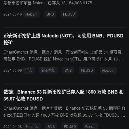
期新币挖矿项目 Notcoin 已存入 18,154,968.9175 枚
BNB 和 2,725,003,522.6819 枚 FDUSD。 注：币安
2024-05-16
Notcoin
BNB
FDUSD
将于 2024 年 05 月 16 日 20:00（东八区时间）上线
Notcoin（NOT），并开通 NOT/BTC、NOT/USDT、
NOT/BNB、NOT/FDUSD 和 NOT/TRY 交易市场，适
币安新币挖矿上线 Notcoin (NOT)，可使用 BNB、FDUSD
用种子标签交易规则。
挖矿
ChainCatcher 消息，据官方消息，币安新币挖矿上线第 54 期项目，
可使用 BNB、FDUSD 挖矿 Notcoin (NOT)。用户可以在 5 月 13 日
08:00（东八区时间）后在 Launchpool 网站 将 BNB、FDUSD 投入
2024-05-09
币安
新币挖矿
BNB
FDUSD
Notcoin
到 NOT 挖矿池中获得 NOT 奖励，NOT 共计可挖矿 3 天。网站预计
将于此公告的大约二十四小时内，挖矿活动开放前更新。 币安将于 5
月 16 日 20:00（东八区时间）上市 Notcoin (NOT)，并开通 NOT/BT
数据：Binance 53 期新币挖矿已存入超 1860 万枚 BNB 和
C、NOT/USDT、NOT/BNB、NOT/FDUSD 和 NOT/TRY 交易市场，
35.67 亿枚 FDUSD
适用种子标签交易规则。
ChainCatcher 消息，据官方数据，Binance 新币挖矿第 53 期项目 R
enzo(REZ)已存入超 1860 万枚 BNB 以及超 35.67 亿枚 FDUSD。
本期新币挖矿将于 4 月 30 日 8:00 结束，交易预计于 4 月 30 日 20:
2024-04-28
Binance
BNB
FDUSD
Renzo
00（东八区时间）正式开放。并开通 REZ/BTC、REZ/USDT、REZ/