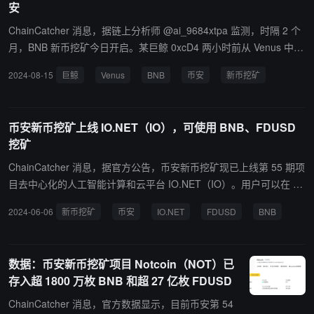
安
ChainCatcher 消息，据链上分析师 @ai_9684xtpa 监测，时隔 2 个
月，BNB 新币挖矿今日开启。某巨鲸 0xcD4 两小时前从 Venus 中借
出 39,000 枚 BNB（价值 2029 万美元），随后全部充值进币安中；
2024-08-15
巨鲸
Venus
BNB
币安
新币挖矿
之前的 IO 该巨鲸也投入了价值 1204 万美元的 BNB 参与。
币安新币挖矿上线 IO.NET（IO），可使用 BNB、FDUSD
挖矿
ChainCatcher 消息，据官方公告，币安新币挖矿现已上线第 55 期项
目去中心化的人工智能计算和云平台 IO.NET（IO）。用户可以在 6
月 7 日 08:00（东八区时间）后在 Launchpool 网站将 BNB、FDUS
2024-06-06
新币挖矿
币安
IO.NET
FDUSD
BNB
D 投入到 IO 挖矿池中获得 IO 奖励，IO 共计可挖矿 4 天。网站预计
将于此公告的大约五小时内，挖矿活动开放前更新。 币安将于 6 月 1
1 日 20:00（东八区时间）上线 IO.NET（IO），并开通 IO/BTC、I
数据：币安新币挖矿项目 Notcoin（NOT）已
O/USDT、IO/BNB、IO/FDUSD 和 IO/TRY 交易市场，适用种子标签
存入超 1800 万枚 BNB 和超 27 亿枚 FDUSD
交易规则。
ChainCatcher 消息，官方数据显示，目前币安第 54