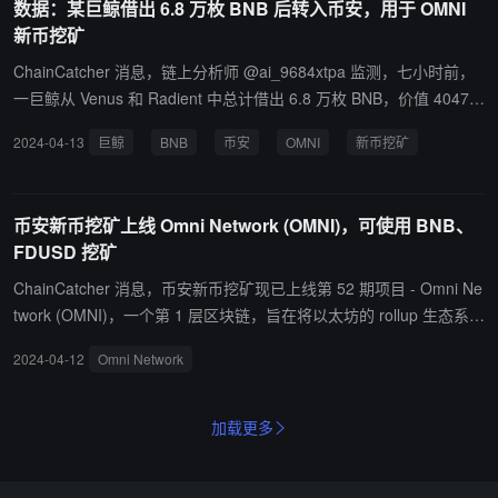
数据：某巨鲸借出 6.8 万枚 BNB 后转入币安，用于 OMNI
新币挖矿
ChainCatcher 消息，链上分析师 @ai_9684xtpa 监测，七小时前，
一巨鲸从 Venus 和 Radient 中总计借出 6.8 万枚 BNB，价值 4047
万美元，随后充值进币安用于 OMNI 新币挖矿。
2024-04-13
巨鲸
BNB
币安
OMNI
新币挖矿
币安新币挖矿上线 Omni Network (OMNI)，可使用 BNB、
FDUSD 挖矿
ChainCatcher 消息，币安新币挖矿现已上线第 52 期项目 - Omni Ne
twork (OMNI)，一个第 1 层区块链，旨在将以太坊的 rollup 生态系统
集成到一个统一的系统中。 用户可以在 2024 年 04 月 13 日 08:00
2024-04-12
Omni Network
（东八区时间）后在 Launchpool 网站 将 BNB、FDUSD 投入到 OM
NI 挖矿池中获得 OMNI 奖励，OMNI 共计可挖矿 4 天。网站预计将
于此公告的大约五小时内，挖矿活动开放前更新。 币安将于 2024 年
加载更多
04 月 17 日 20:00（东八区时间）上市 Omni Network (OMNI)，并
开通 OMNI/BTC、OMNI/USDT、OMNI/BNB、OMNI/FDUSD和OM