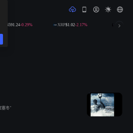
NB
$591.24
-0.29%
XRP
$1.02
-2.17%
SOL
$73.7
波塞冬”