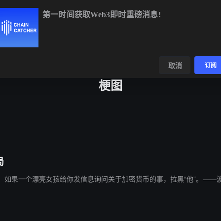
第一时间获取Web3即时重磅消息!
BTC
$64,983.85
+0.41%
ETH
$1,915.76
+0.04%
B
数据
发现
取消
订阅
梗图
局
“老话说：如果一个漂亮女孩给你发信息询问关于加密货币的事，拉黑“他”。——