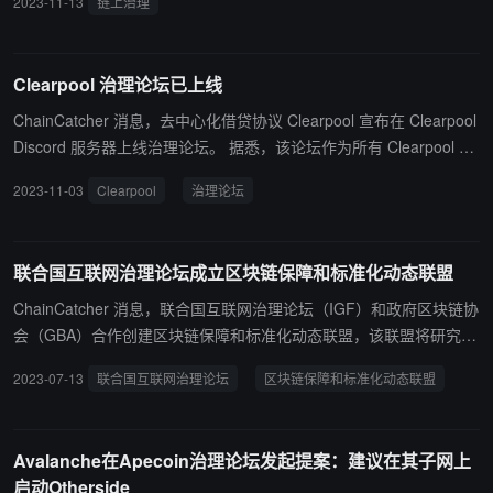
2023-11-13
链上治理
Clearpool 治理论坛已上线
ChainCatcher 消息，去中心化借贷协议 Clearpool 宣布在 Clearpool
Discord 服务器上线治理论坛。 据悉，该论坛作为所有 Clearpool 利
益相关者之间讨论和协作的中心枢纽，包括借款人、贷款人、投资者
2023-11-03
Clearpool
治理论坛
和更广泛的用户社区。在新的质押模式启动后，社区成员可以在论坛
上创建治理提案，提出对 Clearpool 协议的增强和更改。有关提案逻
辑、框架和投票流程的具体细节将很快公布。
联合国互联网治理论坛成立区块链保障和标准化动态联盟
ChainCatcher 消息，联合国互联网治理论坛（IGF）和政府区块链协
会（GBA）合作创建区块链保障和标准化动态联盟，该联盟将研究区
块链领域及其各种解决方案，同时收集意见并向联合国提出建议，为
2023-07-13
联合国互联网治理论坛
区块链保障和标准化动态联盟
使用或正在考虑使用区块链的不同行业提供实践和指南。 该联盟瞄准
的相关行业包括人工智能、通信基础设施、数字身份、经济发展、环
境管理和供应链。
Avalanche在Apecoin治理论坛发起提案：建议在其子网上
启动Otherside