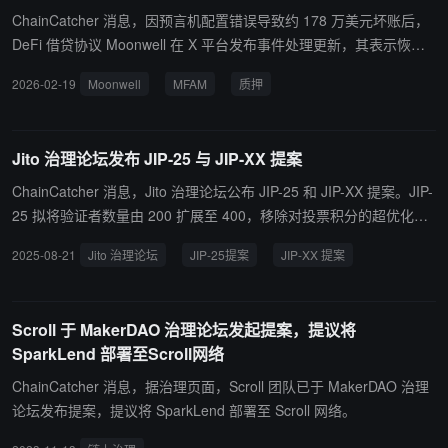
ChainCatcher 消息，因预言机配置错误导致约 178 万美元坏账后，
DeFi 借贷协议 Moonwell 在 X 平台发布事件处理更新，其表示恢复
计划现已发布在治理论坛上，其中包括将 Moonwell Apollo (MFAM)
2026-02-19
Moonwell
MFAM
质押
社区融入 Moonwell 生态系统 (WELL)。 Moonwell Apollo Treasury
财库将立即启动部分赔偿，后续将通过协议收入持续赔偿。此外，M
FAM 持有者和 stkWELL 质押者拟按 1:1.5 比例 (MFAM:stkWELL) 获
Jito 治理论坛发布 JIP-25 与 JIP-XX 提案
得补偿。
ChainCatcher 消息，Jito 治理论坛公布 JIP-25 和 JIP-XX 提案。JIP-
25 拟将验证者数量由 200 扩展至 400，移除对投票积分的超优化，
排名将基于佣金、MEV 佣金、验证者年龄及投票积分倒序。 JIP-XX
2025-08-21
Jito 治理论坛
JIP-25提案
JIP-XX 提案
则允许 JitoSOL 质押者向符合条件的多个验证者表达委托偏好，DeFi
应用中的 JitoSOL 将分配至合规 DeFi 验证者，剩余质押按 JIP-25 方
案分配。两项提案有望提升 JitoSOL 流动性与 DeFi 应用规模。
Scroll 于 MakerDAO 治理论坛发起提案，提议将
SparkLend 部署至Scroll网络
ChainCatcher 消息，据治理页面，Scroll 团队已于 MakerDAO 治理
论坛发布提案，提议将 SparkLend 部署至 Scroll 网络。