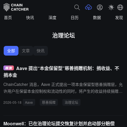
首页
快讯
深度
日历
数据
发现
治理论坛
全部
文章
快讯
Aave 提出“本金保留型”慈善捐赠机制：捐收益、不
捐本金
ChainCatcher 消息，Aave 正式提出一项本金保留型慈善捐赠层，允
许用户在保留本金控制权和流动性的同时，将产生的收益持续捐赠给
慈善事业。 该提案目前正在 Aave 治理论坛进行 temp-check 投票。
2026-05-18
Aave
慈善捐赠
治理论坛
其核心在于解决传统慈善模式的三大痛点：捐赠者需永久放弃本金、
慈善组织资金流不稳定、资金使用缺乏透明度。 根据提案，用户可将
资产存入 Aave 等收益型基础设施，赚取收益后定向捐赠，同时随时
Moonwell：已在治理论坛提交恢复计划并启动部分赔偿
可取回本金。