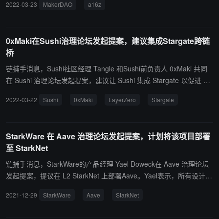
2022-03-23
MakerDAO
a16z
R 的激励措施；第二是提高选民参与度和一致性，通过代表和选民的
新 MKR 归属奖金系统，为核心单位提供更大的运营灵活性，减少投
票要求；第三是增加系统盈余缓冲，开始将其与特定于保险库的、与
0xMaki在Sushi治理论坛发起提案，建议集成Stargate跨链
信用和清算风险相关的预期损失保持一致，作为 MakerDAO 的主要
桥
保险池。 a16z 还表示，将放弃参与与该提案相关的投票，以确保没
有任何一方在治理过程中有不当影响或任何潜在的利益冲突。（来源
链捕手消息，Sushi社区经理 Tangle 和Sushi前负责人 0xMaki 共同
链接）
在 Sushi 治理论坛发起提案，建议让 Sushi 集成 Stargate 以促进 O
mnichain 原生资产建议和网络之间的转移。通过允许用户在资产和
2022-03-22
Sushi
0xMaki
LayerZero
Stargate
网络之间自由移动，将实现更好的跨多个网络建议的用户体验，这将
有助于释放 Sushi 的力量。该提案表示，Stargate 将帮助 Sushi 社区
免费实现这种整合。 据悉，Stargate 跨链桥由互操作性协议 LayerZ
StarkWare 在 Aave 治理论坛发起提案，计划将该项目部署
ero 开发，近日上线并推出 SGT 代币，目前TVL已达到 10.3 亿美
至 StarkNet
元。0xMaki 去年宣布离开 Sushiswap，并于近日宣布加入 LayerZer
o 担任首席战略顾问。（来源链接）
链捕手消息，StarkWare的产品经理 Yael Doweck在 Aave 治理论坛
发起提案，提议在 L2 StarkNet 上部署Aave。Yael表示，所有设计考
虑和风险分析都将在 Aave DAO 同意下进行，以确保协议的新想法和
2021-12-29
StarkWare
Aave
StarkNet
实际实施符合 DAO 的考虑和目标。此外，StarkWare还提议以 50/50
的比例与Aave DAO 共同资助这项工作。 据了解，StarkNet 是 Stark