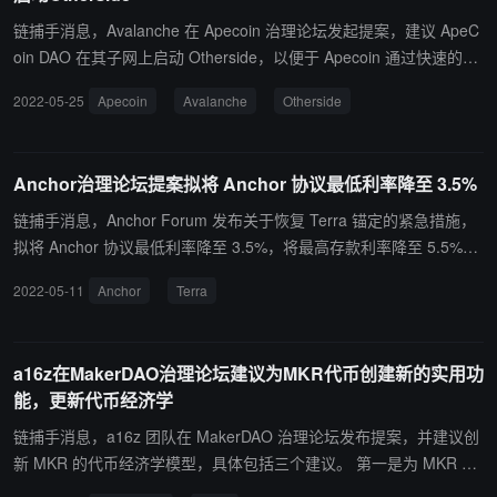
链捕手消息，Avalanche 在 Apecoin 治理论坛发起提案，建议 ApeC
oin DAO 在其子网上启动 Otherside，以便于 Apecoin 通过快速的交
易处理速度、更高的吞吐量、更大的扩展能力和更低的 gas 费用来支
2022-05-25
Apecoin
Avalanche
Otherside
持 Otherside 未来的社区发展。 据此前报道，Yuga Labs 考虑将 Ap
eCoin 迁移至其他Layer1，Flow 和 Avalanche 均希望能成为 ApeCo
in 迁移计划的解决方案。（来源链接）
Anchor治理论坛提案拟将 Anchor 协议最低利率降至 3.5%
链捕手消息，Anchor Forum 发布关于恢复 Terra 锚定的紧急措施，
拟将 Anchor 协议最低利率降至 3.5%，将最高存款利率降至 5.5%，
目标利率为 4%。据该方案称，这应该会暂时阻止 Anchor 储备的耗
2022-05-11
Anchor
Terra
尽，TFL 就不必部署额外的 UST，这应该有助于阻止 depeg 死亡螺
旋。（来源链接）
a16z在MakerDAO治理论坛建议为MKR代币创建新的实用功
能，更新代币经济学
链捕手消息，a16z 团队在 MakerDAO 治理论坛发布提案，并建议创
新 MKR 的代币经济学模型，具体包括三个建议。 第一是为 MKR 代
币创建新的实用功能，例如对 MakerDAO 中的某些拍卖实施支持 MK