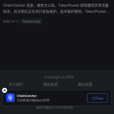
社区用户的爬虫。未来应对流量攻击事件和保证用户体验。我们计划
ChainCatcher 消息，据官方公告，TokenPocket 官网遭受异常流量
加强流量对抗措施。也计划开始停止一些爬虫 IP 白名单。”
攻击，技术团队正在进行紧急维护。技术维护期间，TokenPocket 网
站将不能正常访问，用户资产安全不会受到影响。官方提醒用户提高
2022-10-11
TokenPocket
警惕，注意识别欺诈风险。（来源链接）
Copyright © 2023
关于我们
媒体资源
隐私政策
风险提示
招聘
ChainCatcher
打开App
与创新者共建Web3世界
琼ICP备2021009392号