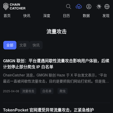
首页
快讯
深度
日历
数据
发现
流量攻击
全部
文章
快讯
GMGN 联创：平台遭遇间歇性流量攻击影响用户体验，后续
计划停止部分爬虫 IP 白名单
ChainCatcher 消息，GMGN 联创 Haze 于 X 平台发文表示，“平台
最近一直被间歇性流量攻击，目的是要把我们网站打宕机。但是我们
一直都扛住了。也没有每次都发公告说明。 今天晚上 8 时许，瞬时
2025-04-08
流量攻击
白名单
爬虫
大量流量涌入，导致网站弹窗人机验证。网站没挂，但是影响了用户
体验。GMGN 还给很多社区用户（一些可以自己做数据分析、小产
品、小业务的用户）开了爬虫 IP 白名单。 基本是 0 条件开出去的，
TokenPocket 官网遭受异常流量攻击，正紧急维护
哪怕说一个条件，我们基本也没有审核。所以我们网站上还挂着很多