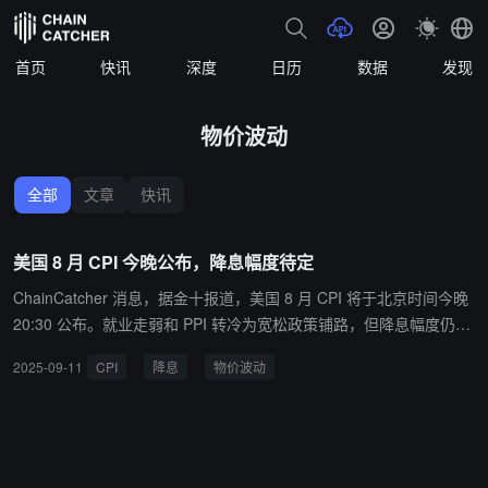
首页
快讯
深度
日历
数据
发现
物价波动
全部
文章
快讯
美国 8 月 CPI 今晚公布，降息幅度待定
ChainCatcher 消息，据金十报道，美国 8 月 CPI 将于北京时间今晚
20:30 公布。就业走弱和 PPI 转冷为宽松政策铺路，但降息幅度仍需
通胀数据“一锤定音”。投资者需警惕物价超预期上涨可能扰乱降息前
2025-09-11
CPI
降息
物价波动
景，预计行情将出现剧烈波动，敬请留意相关风险。