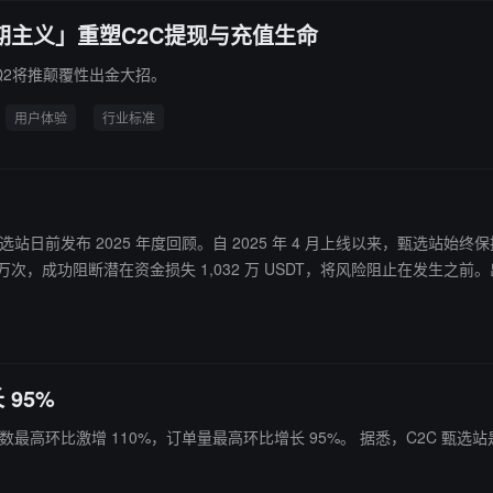
期主义」重塑C2C提现与充值生命
Q2将推颠覆性出金大招。
用户体验
行业标准
专区甄选站日前发布 2025 年度回顾。自 2025 年 4 月上线以来，甄选站始
 万次，成功阻断潜在资金损失 1,032 万 USDT，将风险阻止在发生
动了 C2C 交易体验的不断升级，“0冻结+100%赔付”模式也定义了行
结，赔付 100%”的安全承诺，为用户提供稳定、安全、高效的C2C交易服务。
 95%
5%。 据悉，C2C 甄选站是火币 HTX 4 月 7 日推出的高品质交易专区，于 5 月 6 日全面升