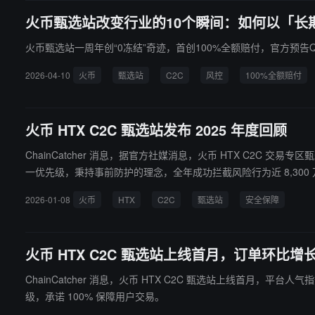
火币甄选站改变行业的10个瞬间：如何以「长
火币甄选站一周年创“0冻结”奇迹，首创100%全额赔付，官方预告
2026-04-10
火币
甄选站
C2C
风控
100%全额赔付
火币 HTX C2C 甄选站发布 2025 年度回顾
ChainCatcher 消息，据官方社媒消息，火币 HTX C2C 交易
一优先级，秉持事前防护的理念，全年成功拦截风险行为近 8,300
告显示，甄选站订单量最高涨幅达 818%，交易额最高涨幅达 380%，用户全年转发分享 6 万余次。 2025年，火币 HTX 首创的甄选站推
2026-01-08
火币
HTX
C2C
甄选站
安全保障
业新标杆。C2C 甄选站表示将在 2026 年继续履行“提现 0 冻
火币 HTX C2C 甄选站上线首月，订单环比增长
ChainCatcher 消息，火币 HTX C2C 甄选站上线首月，平台人气指数最高环比激增 110%，订单量最高环比增长 9
级，承诺 100% 保障用户交易。