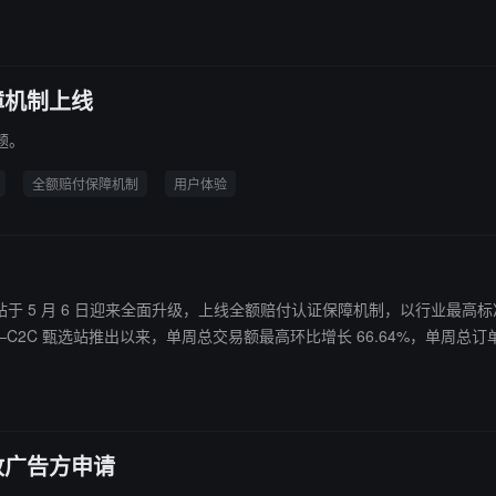
障机制上线
题。
全额赔付保障机制
用户体验
X C2C 甄选站于 5 月 6 日迎来全面升级，上线全额赔付认证保障机制，
HTX 高品质交易专区——C2C 甄选站推出以来，单周总交易额最高环比增长 66.64%，单周
开放广告方申请