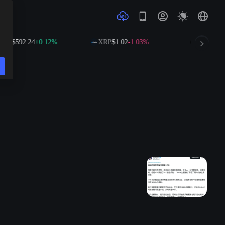
NB
$592.24
+0.12%
XRP
$1.02
-1.03%
SOL
$73.6