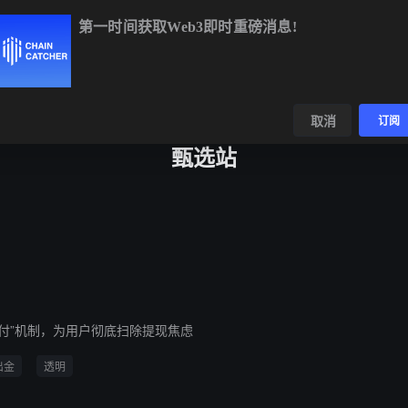
第一时间获取Web3即时重磅消息!
BTC
$64,949.03
+0.84%
ETH
$1,912.47
+0.35%
B
数据
发现
取消
订阅
甄选站
赔付”机制，为用户彻底扫除提现焦虑
出金
透明