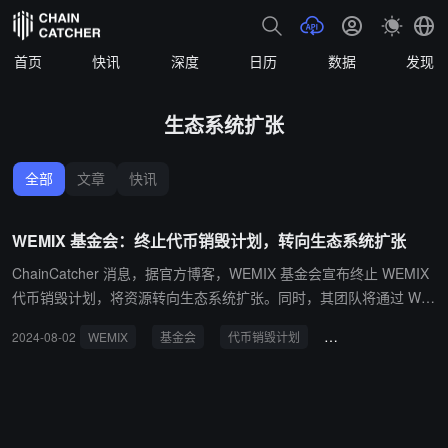
首页
快讯
深度
日历
数据
发现
生态系统扩张
全部
文章
快讯
WEMIX 基金会：终止代币销毁计划，转向生态系统扩张
ChainCatcher 消息，据官方博客，WEMIX 基金会宣布终止 WEMIX
代币销毁计划，将资源转向生态系统扩张。同时，其团队将通过 WE
MIX Pay 回购计划继续推进通缩代币经济，承诺将 WEMIX Pay 收入
2024-08-02
WEMIX
基金会
代币销毁计划
生态系统扩张
W
的至少 4-5% 用于回购。 据悉，WEMIX 基金会曾通过多种方式实施
代币销毁，包括六次大规模销毁、批量销毁和自动销毁。 此前消息，
今年 7 月 1 日的 Brioche 硬分叉中，基金会销毁了 4.35 亿 WEMIX
（占总发行量 40%），并实施区块铸造减半机制。