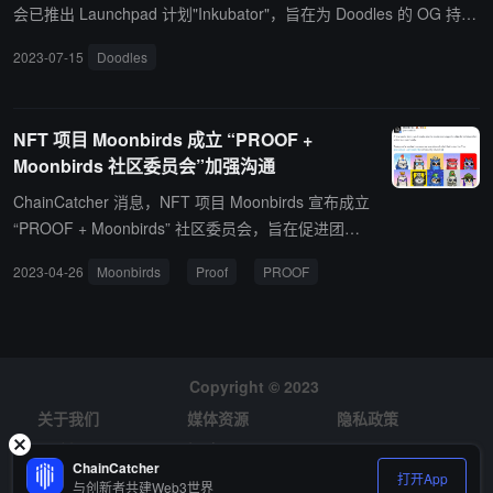
会已推出 Launchpad 计划"Inkubator"，旨在为 Doodles 的 OG 持有
者提供包括社区活动、营销合作、商业实验、定制计划等支持。 Inku
2023-07-15
Doodles
bator 的核心是社区资助，这些一次性赠款将提供给 Doodles OG 持
有者。该 Launchpad 平台下的第一个提案请求是驻场艺术家计划，
旨在吸引社区艺术家创作 GIF、独家艺术作品等，以扩大 Doodles 品
NFT 项目 Moonbirds 成立 “PROOF +
牌影响力。 此外，Inkubator 还引入了"提案请求（RFP）"的概念，
Moonbirds 社区委员会”加强沟通
成员可以通过将具体想法变为现实来竞争合同。
ChainCatcher 消息，NFT 项目 Moonbirds 宣布成立
“PROOF + Moonbirds” 社区委员会，旨在促进团队
和社区用户的沟通。其持有人提名了 10 名社区成员
2023-04-26
Moonbirds
Proof
PROOF
来代表 PROOF和 Moonbirds 社区提出需求和愿景，
委员会将每两周与 PROOF 领导层会面、提供反馈、
分享想法，以致在社区之间建立一个开放的沟通渠
道。（来源链接）
Copyright © 2023
关于我们
媒体资源
隐私政策
风险提示
招聘
ChainCatcher
打开App
与创新者共建Web3世界