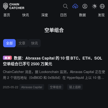
首页
快讯
深度
日历
数据
发现
空单组合
全部
文章
快讯
数据：Abraxas Capital 的 10 倍 BTC、ETH、SOL
空单组合已浮亏 2500 万美元
ChainCatcher 消息，据 Lookonchain 监测，Abraxas Capital 正在使
用 2 个钱包地址（0xB83D 和 0x5b5d）在 Hyperliquid 上以 10 倍杠
杆做空 BTC 、 ETH 和 SOL，可能是为了对冲其现货持仓。 他们目
2025-05-22
Abraxas Capital
空单组合
链上追踪
前持有 2,572 枚 BTC（约合 2.88 亿美元）、57,317 枚 ETH（约合
1.51 亿美元）和 504,957 枚 SOL（约合 8940 万美元）的空头头
寸，未实现损失超过 2500 万美元。