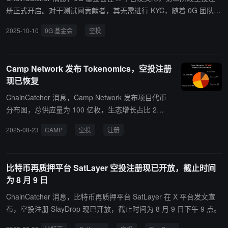
册正式开启。对于测试网贡献者，其无需进行 KYC，随着 0G 团队审
核测试网节点运行者的申诉并最终确定链上活动空投的数据，空投将
2025-10-10
0G 基金会
空投
自动发放至其钱包。 对于社区参与者，第二阶段允许第一阶段中未能
完成 KYC 注册的用户进行注册，同时允许在第一阶段中被错误遗
漏、选择了 Discord 角色或作为 Kaito 活跃用户的用户核查自身资
Camp Network 发布 Tokenomics，空投注册
格。对于在此阶段仍遇到问题的用户，将在下周发布新的申诉表单。
现已恢复
申诉将于 10 月 14 日（星期二）UTC+0 时间 12:00 截止。
ChainCatcher 消息，Camp Network 发布项目代币
分布图，总供应量为 100 亿枚，生态增长占比 2
6%，社区 15%，协议开发 20%，早期支持者 29%，
2025-08-23
CAMP
空投
注册
社区反馈
知识产权
基金会 10%。 此外，$CAMP 空投注册现已恢复，截
止时间为美国东部时间 8 月 25 日 23:59。另据社区
反馈，注册费已取消，所有已支付的费用将全额退
比特币再质押平台 SatLayer 空投注册现已开放，截止时间
还。符合条件的参与者包括持有 @CampTrailHeads
为 8 月 9 日
NFT 的用户，将于美国东部时间 8 月 18 日凌晨 4:00
ChainCatcher 消息，比特币再质押平台 SatLayer 在 X 平台发文宣
布，空投注册 SlayDrop 现已开放，截止时间为 8 月 9 日下午 9 点。