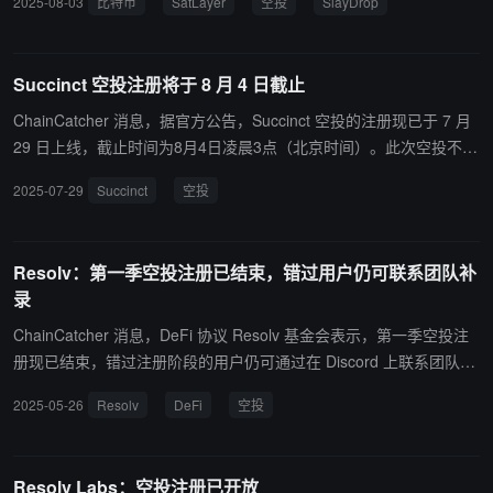
2025-08-03
比特币
SatLayer
空投
SlayDrop
Succinct 空投注册将于 8 月 4 日截止
ChainCatcher 消息，据官方公告，Succinct 空投的注册现已于 7 月
29 日上线，截止时间为8月4日凌晨3点（北京时间）。此次空投不仅
奖励了过去六个月在测试网中积极参与的社区成员，还表彰了在 Z
2025-07-29
Succinct
空投
K、密码学和区块链领域做出贡献的开源开发者，以及合作协议的 X
附属机构、Succinct Labs 的合作者、公共产品组织和加密推特意见
领袖。拥有徽章的用户均有资格参与本次空投。 Succinct 官方文档
Resolv：第一季空投注册已结束，错过用户仍可联系团队补
页面显示，PROVE 代币总供应量为 10 亿枚，用于支付、质押及治
录
理。分配比例为：公众及未来激励 25%（含首轮空投 5%）、生态系
统及研发 25%、核心贡献者 29.5%、投资者 10.5%、基金会运营 1
ChainCatcher 消息，DeFi 协议 Resolv 基金会表示，第一季空投注
0%。投资者与贡献者代币设一年锁仓，四年线性解锁。
册现已结束，错过注册阶段的用户仍可通过在 Discord 上联系团队来
完成注册，截止日期为 6 月 10 日 7:59。
2025-05-26
Resolv
DeFi
空投
Resolv Labs：空投注册已开放