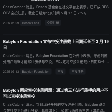
ChainCatcher 消息，Resolv 基金会在社交平台上表示，已开放 RES
OLV 空投注册，截止日期为北京时间 5 月 17 日 7:59。
2025-05-09
Resolv Labs
空投注册
Babylon Foundation 宣布空投注册截止日期延长至 3 月 19
日
ChainCatcher 消息，Babylon Foundation 在公告中表示，考虑到部
分用户最近才能够注册参与空投，已决定将空投注册截止日期延长 4
天，至 3 月 19 日 16:00（北京时间）。
2025-03-13
Babylon Foundation
空投
空投注册
Babylon 回应空投注册问题：通过第三方进行质押的用户不
可以直接注册空投
ChainCatcher 消息，针对现已开放的空投注册问题，Babylon 基金
会在社交平台进行答疑，具体如下： 如果我通过第三方（如流动性