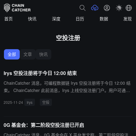
首页
快讯
深度
日历
数据
发现
空投注册
全部
文章
快讯
Irys 空投注册将于今日 12:00 结束
ChainCatcher 消息，可编程数据链 Irys 空投注册将于今日 12:00 结
束。 ChainCatcher 此前消息，Irys 上线空投注册门户。用户可通过
该门户进行资格检查与注册。符合条件者包括 Genesis NFT 持有
2025-11-24
Irys
空投
者、Discord 及 Telegram 社区成员、测试网参与者、社区开发者及
Kaito 排行榜前 1000 名用户。
0G 基金会：第二阶段空投注册已开启
ChainCatcher 消息，0G 基金会在 X 平台发文称，第二阶段空投注