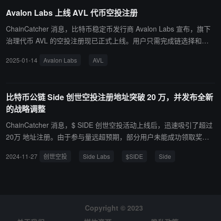
Avalon Labs 上线 AVL 代币空投注册
ChainCatcher 消息，比特币稳定币发行商 Avalon Labs 宣布，旗下
治理代币 AVL 的空投注册现已正式上线。用户只需完成链选择和钱
包录入，即可顺利注册。代币 TGE 当天，用户将能查询到具体的空
2025-01-14
Avalon Labs
AVL
投比例。 Avalon Labs 在 2024 年成功完成了由知名风险投资机构 Fr
amework Ventures 领投的 1000 万美元 A 轮融资，目前已突破 20
亿美元的总锁仓价值（TVL）。
比特币公链 Side 创世空投注册地址突破 20 万，并发布全新
的战略调整
ChainCatcher 消息，$ SIDE 创世空投活动上线后，迅速吸引了超过
20万 地址注册。由于参与量远超预期，部分用户未能成功领取奖
励。 Side Labs 团队对此深表歉意，并衷心感谢社区的热情参与。
2024-11-27
创世空投
Side Labs
$SIDE
Side
团队承诺将从此次活动中汲取经验，优化未来活动的设计和流程，确
保所有用户都能公平参与。与此同时， Side 发布了全新的战略调
整，受到社区的广泛支持： • Genesis Drop 的代币将完全解锁； •
公募取消，不会在 Solana 上发行任何代币； • 未链接比特币地址的
测试网用户，可在 12 月 10 日前 重新提交地址。
Copyright © 2023