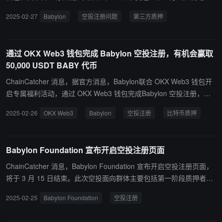
质押协议或 Binance Earn）进行了质押，我可以注册领取空投吗？
2025-02-27
Babylon
空投注册问题
第三方质押
不可以。第三方协议及其服务提供商本身可以注册领取空投。你应该
联系第三方协议或服务提供商的维护者，询问他们可能提供的潜在奖
励和激励措施。 如果我通过第三方协议质押，同时持有 Pioneer Pa
通过 OKX Web3 钱包完成 Babylon 空投注册，有机会赢取
ss NFT，我有资格领取与 NFT 相关的空投吗？不可以，因为你在第
50,000 USDT BABY 代币
一阶段没有直接通过 Babylon 进行质押。 NFT 会增加质押空投的奖
励吗？不会。在第一阶段直接质押的 NFT 持有者将有资格获得一个
ChainCatcher 消息，据官方消息，Babylon联合 OKX Web3 钱包开
单独的空投。NFT 不会放大或增加任何奖励。
启专属福利活动，通过 OKX Web3 钱包完成Babylon 空投注册，即
有机会赢取 50,000 USDT BABY 代币。据悉，此次空投面向 Babylo
2025-02-26
OKX Web3
Babylon
空投注册
比特币质押
n 质押用户，符合条件的用户需尽快完成注册，否则将无法领取未来
的 BABY 代币。 据悉，Babylon 是一个去中心化比特币质押协议，旨
在将比特币引入 PoS 生态，实现比特币的无信任质押和收益增长。O
Babylon Foundation 宣布开启空投注册页面
KX Web3 钱包是行业领先的一站式Web3入口，现已支持超 120 条
热门公链，并提供 App、插件、网页和 Telegram Mini 钱包四端无缝
ChainCatcher 消息，Babylon Foundation 宣布开启空投注册页面，
体验，为用户打造高效便捷的链上交互环境。
将于 3 月 15 日结束。此次空投面向群体主要包括第一阶段质押者、
Pioneer Pass NFT 持有者、第一阶段最终性提供者以及符合条件的
2025-02-25
Babylon Foundation
空投注册
Github 代码库贡献者。