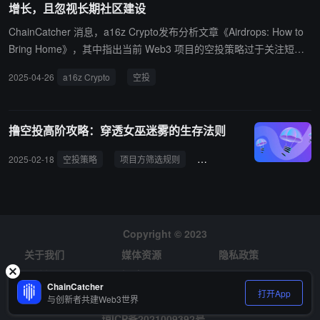
增长，且忽视长期社区建设
ChainCatcher 消息，a16z Crypto发布分析文章《Airdrops: How to
Bring Home》，其中指出当前 Web3 项目的空投策略过于关注短期
用户增长，忽视了长期社区建设与协议治理的目标。a16z Crypto 建
2025-04-26
a16z Crypto
空投
议项目方应将空投设计为“长期激励工具”，通过设置锁仓期、引导用
户参与治理和贡献行为，筛选出真正的长期参与者，而非仅仅吸引
“空投猎人”。 此外，a16z Crypto 还强调空投应作为构建忠诚社区和
撸空投高阶攻略：穿透女巫迷雾的生存法则
实现协议长期价值的手段，而非单纯的市场营销工具。
2025-02-18
空投策略
项目方筛选规则
交互类标准
社区贡献
Copyright © 2023
关于我们
媒体资源
隐私政策
风险提示
招聘
ChainCatcher
打开App
与创新者共建Web3世界
琼ICP备2021009392号