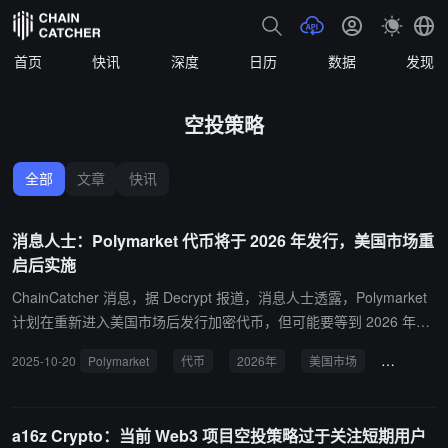
首页
快讯
深度
日历
数据
发现
空投策略
全部
文章
快讯
消息人士：Polymarket 代币将于 2026 年发行，美国市场重
启后实施
ChainCatcher 消息，据 Decrypt 报道，消息人士透露，Polymarket
计划在重新进入美国市场后发行加密代币，但可能要等到 2026 年才
会实施。同时，随着 Polymarket 代币发行计划的确认，平台用户已
2025-10-20
Polymarket
代币
2026年
美国市场
空投策略
改变其空投策略，采用更加复杂的方法来规避被女巫。 与去年明显的
刷量行为不同，现在的用户已转向使用超过 100 个钱包进行操作，或
优化其在交易量、盈利能力、流动性提供和交易市场数量等方面的表
a16z Crypto：当前 Web3 项目空投策略过于关注短期用户
现，以符合预期的空投条件。