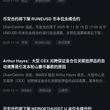
2025-11-23
ADL
系统性风险
DeFi
格下跌时，该系统会像传统市场的追加保证金通知那样启动强制平
仓。USDE 在其它交易平台维持 1 美元定价时，某交易平台内部报价
却暴跌至 0.65 美元。由于该交易平台流动性不足，ADL 机制被触
币安合约将下架 RUNEUSD 币本位永续合约
发，导致大量账户被自动清算，这种连锁反应最终蔓延至整个市场。
正因如此，成千上万的加密账户在几分钟内被血洗——即便它们前一
ChainCatcher 消息，币安合约将于 2025 年 11 月 19 日 17:00 对 R
刻还处于盈利状态。”至于具体是谁？虽然我掌握具体机构名称，但
UNEUSD 币本位永续合约进行自动清算，并将在清算结束后下架该
恕我不便点名。本质上这是代码漏洞导致的系统性风险：交易平台本
交易对。建议用户在停止交易前自行平仓，以避免头寸自动清算。自
2025-11-14
币安
RUNEUSD
自动清算
应采集跨平台价格数据来设定稳定币估值，却错误地依赖了内部报价
2025 年 11 月 19 日 16:30 起，用户将无法在上述合约新增仓位。
体系。这场事故导致做市商和交易机构资本金大幅缩水。更严重的
是，当交易量萎缩引发币价阴跌时，这些机构需要准备更多资本维持
Arthur Hayes：大型 CEX 对跨保证金仓位关联抵押品的自
运营，迫使他们进一步收缩资产负债表——这就像恶性循环，不断侵
动清算是引发本轮山寨币暴跌的原因
蚀市场根基。2009 年危机本质是房地产与次级贷款抵押品失控，华
尔街虽建立 CDO 等机制应对，但随之而来的监管过度化又造成负面
ChainCatcher 消息，BitMEX 联创 Arthur Hayes 表示，大型中心化
影响。如今加密领域的 ADL 代码漏洞与价格机制缺陷也终将被修
交易所（CEX）对跨保证金仓位关联抵押品的自动清算，是本轮价格
正。值得庆幸的是，我们不会重蹈过度监管的覆辙，但必须直面清算
下行中大量山寨币遭重挫的原因。 他称 “限价单不畅时，清算运行正
2025-10-11
BitMEX
跨保证金
山寨币
机制带来的冲击。2022 年那场持续八周的大清算犹在眼前，这就是
常”，并表示多项高质量山寨币短期难以回到此前低位。
DeFi 的本质：代码必然存在漏洞，杠杆才是真正的风险源。投资者
本就不该在加密市场滥用杠杆。
币安合约将下架 NEIROETHUSDT U 本位永续合约