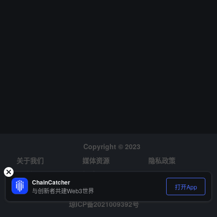
00 万美元仅能算作入门级的试错成本。 此前针对 Infi
ni 被盗事件，Du Jun 表示“丢点小钱买个教训，加强
安全能力，总比做大了丢大钱好。有需要我可以给 50
0 至 1000 万美元资金。” Du Jun 强调，称其为“小
钱”并非轻视金额，而是这个行业的门槛和风险就是这
么夸张。
Copyright © 2023
关于我们
媒体资源
隐私政策
风险提示
招聘
ChainCatcher
打开App
与创新者共建Web3世界
琼ICP备2021009392号