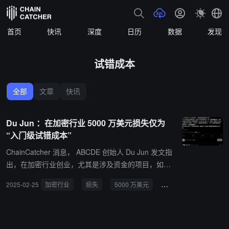
首页
快讯
深度
日历
数据
发现
试错成本
全部
文章
快讯
Du Jun ：在加密行业 5000 万美元损失仅为
“入门级试错成本”
ChainCatcher 消息， ABCDE 创始人 Du Jun 发文指
出，在加密行业创业，尤其是涉及资金的项目，如果
没有经历过 5000 万美元的损失，可能连牌桌都还没
2025-02-25
加密行业
损失
5000 万美元
试错成本
上过。虽然 5000 万美元的绝对值很大，但在加密行
业却并不突出。纵观行业历史，从 Mt . Gox 、 Luna
、 PayPal 到 FTX 以及上周的 Bybit ，每个头部项目
都曾面临数亿美元级别的损失。在这种规模面前，50