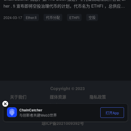
her . fi 宣布即将空投治理代币的计划，代币名为 ETHFI ，总供应量
为 10 亿枚，初始流通供应量为 1.152 亿枚。 据悉，空投的第一阶段
2024-03-17
Ether.fi
代币分配
ETHFI
空投
名为"第一季"（ Season1 ），将释放代币总供应量的 6%；第二阶段
将释放剩余代币的5%。根据协议的代币经济学分配，剩余代币将在
投资者、合作伙伴、核心贡献者和协议金库之间分配。 此外，Ether.
fi 提供了多种空投资格标准，包括持有 eETH 、推荐朋友加入协议或
参与协议的"早期参与者计划"。根据 Ether.fi 的公告，"鲸鱼钱包"需要
等待 3 个月才能领取代币，而小型钱包则可以立即领取。 Ether.fi 还
宣布，根据围绕 TRON 创始人孙宇晨大量代币分配的社区反馈，最
初计划的分配将发生变化。
Copyright © 2023
关于我们
媒体资源
隐私政策
风险提示
招聘
ChainCatcher
打开App
与创新者共建Web3世界
琼ICP备2021009392号