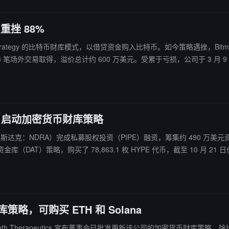
重挫 88%
特币财库模式，以借贷资金购入比特币。如今策略遇挫，Bitmax 正是典型案例。 Bitmax 去年转型押注
13 笔场外交易取得，溢价总计约 600 万美元。受累于亏损，公司于 3 月 9 
道及机构公信力的情况下，该模式风险远大于回报。
美元融资，启动加密货币财库策略
Sciences（纳斯达克：NDRA）完成私募股权投资（PIPE）融资，筹集约 
AT）策略，购买了 78,863.1 枚 HYPE 代币，截至 10 月 21 日价值约
结合长期数字资产敞口与收益增强技术，包括期权覆盖、质押和去中心化金
财库策略，可购买 ETH 和 Solana
herapeutics 宣布董事会已批准更新该公司的加密货币财库策略，除比特币外，可购买以太坊和 Sol