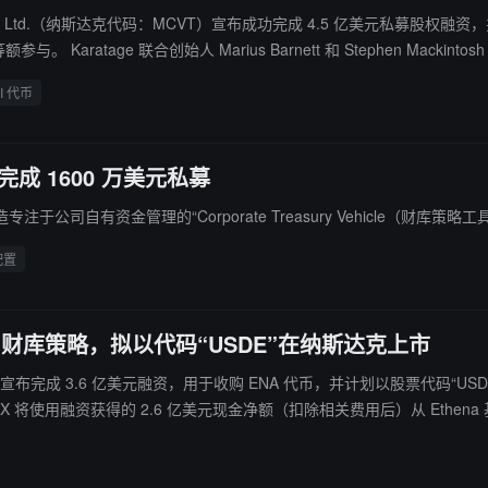
ty Ventures III, Ltd.（纳斯达克代码：MCVT）宣布成功完成 4.5 亿
 City 现持有 76,271,187
i 基金会官方支持的上市公司 SUI 国库。
I 代币
完成 1600 万美元私募
有资金管理的“Corporate Treasury Vehicle（财库策略工
配置
 ENA 财库策略，拟以代码“USDE”在纳斯达克上市
nX 公司宣布完成 3.6 亿美元融资，用于收购 ENA 代币，并计划以股票代码“
亿美元现金，在公开交易平台战略性收购 ENA 代币，这将使基金会的利益与 Sta
以否决 StableCoinX 出售任何 ENA 代币。理想情况下，这
ableCoinX 后续为从 Ethena 基金会或其关联方购买更多锁定的 ENA 而筹集资金，