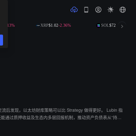
13%
XRP
$1.02
-2.36%
SOL
$72.66
-1.37%
流后发现，以太坊财库策略可以比 Strategy 做得更好。 Lubin 指
以太坊还能通过质押收益及生态内多层回报机制，推动资产负债表从“持有