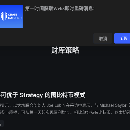
第一时间获取Web3即时重磅消息!
,161.65
-0.64%
ETH
$1,895.75
-0.39%
BNB
$587.76
-1.
数据
发现
取消
订阅
财库策略
可优于 Strategy 的囤比特币模式
视频显示，以太坊联合创始人 Joe Lubin 在采访中表示，与 Michael Saylor 交
ETH 并全部参与质押，可从第一天起实现复利增长。相比单纯持有比特币，
y