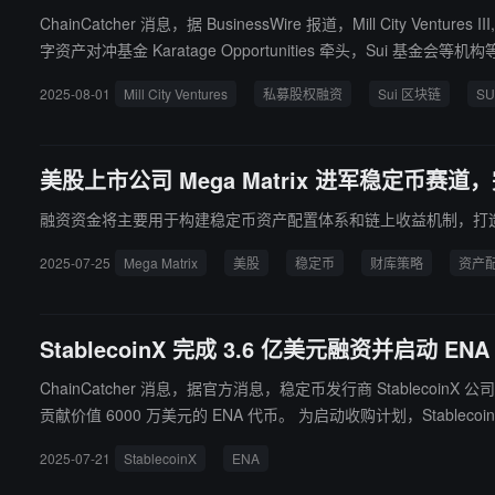
ChainCatcher 消息，据 BusinessWire 报道，Mill Ci
字资产对冲基金 Karatage Opportunities 牵头，Sui 基金会等机构等额参与。 Karatage 联合创始人 Marius Barnett 和 Stephen Mackintosh 分别出任董事会主席和首席投资官。Mill
枚 SUI 代币，平均购入价为每枚 3.6389 美元，成为唯一获得 Su
2025-08-01
Mill City Ventures
私募股权融资
Sui 区块链
SU
美股上市公司 Mega Matrix 进军稳定币赛道，
融资资金将主要用于构建稳定币资产配置体系和链上收益机制，打造专注于公司自
2025-07-25
Mega Matrix
美股
稳定币
财库策略
资产
StablecoinX 完成 3.6 亿美元融资并启动
ChainCatcher 消息，据官方消息，稳定币发行商 Stablecoi
贡献价值 6000 万美元的 ENA 代币。 为启动收购计划，StablecoinX 将使用融资获得的 2.6 亿美元现金净额（扣除相关费用后）从 Ethena 基金会子公司购买锁定的 ENA 代币。 从今天开始，Ethena 基金会
子公司（通过第三方做市商）将在未来几周内使用代币销售获得的全部 2.6 
2025-07-21
StablecoinX
ENA
周将每天投入约 500 万美元进行收购。按当前价格计算，2.6 亿美元约占 ENA 流通市值的 8%。 值得注意的是，Ethena 基金会拥有独家决定权，可
些代币将只用于增持而不会出售。 如果 St