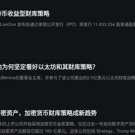
施比特币收益型财库策略
克上市公司 LiveOne 宣布拟通过承销公开发行（IPO）将发行 11,833,33
多头，他为何坚定看好以太坊和其财库策略？
企Bitmine的董事会主席，并参与了该公司推出的2.5亿美元以太坊财
元加密资产，加密货币财库策略成新趋势
发文表示：“越来越多的上市公司开始采用加密货币金库策略，仅在过去一年就向数字
超过 760 亿美元。这些公司包括 Strategy、Trump Media、GameS