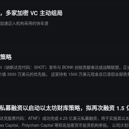
，多家加密 VC 主动组局
也正加速迈入机构采用的快车道
库策略
y Shot（纳斯达克代码：SHOT）宣布与 BONK 创始贡献者达成战略联盟，正式进军去中心化
务的企业选择 BONK 作为其财政策略标的，主要考量该代币的竞争
缩型代币经济模型，目前市值超 20 亿美元，链上持有者达 98 万户。
25 亿美元私募融资以启动以太坊财库策略，拟再次融资 1.5
 Sciences（纳斯达克股票代码：ATNF）成功完成 4.25 亿美元私募融资，用于
ain Capital 等知名加密货币投资机构参投。 公司计划将募集资金主要用于购买以太坊（ETH），并启动一项由 Electric C