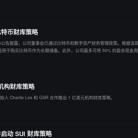
等组合策略，力求获得超越传统 ETH 质押的收益。此外，公司还宣布了重大治理
，公司还可能通过发行固定收益证券进一步筹集最多 1.5 亿美元资金。
用比特币财库策略
(LON:ECR)公告披露，公司董事会已通过比特币和数字资产财务管理政策。根据该政策，
美元机构财库策略
始人 Charlie Lee 和 GSR 合作推出 1 亿美元机构财库策略。
私募并启动 SUI 财库策略