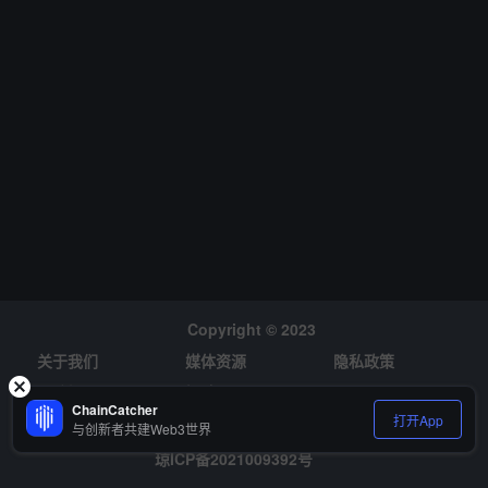
刻变化：ETF 等产品让投资者无需直接持有 BTC 即可获得敞口，同
时越来越多投资者转向长期持有策略。 他认为，这意味着卖压有所减
轻，但也导致交易所中比特币供应流动性逐渐下降。
Copyright © 2023
关于我们
媒体资源
隐私政策
风险提示
招聘
ChainCatcher
打开App
与创新者共建Web3世界
琼ICP备2021009392号