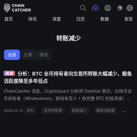
首页
快讯
深度
日历
数据
发现
转账减少
全部
文章
快讯
分析：BTC 全币持有者向交易所转账大幅减少，鲸鱼
活跃度降至多年低点
ChainCatcher 消息，CryptoQuant 分析师 Darkfost 表示，比特币全
币持有者（Wholecoiners，即持有至少 1 枚完整 BTC 的投资者）向
交易所发送的大额转账数量大幅下降。 目前币安上每月平均此类转账
2026-04-15
BTC
全币持有者
转账减少
鲸鱼活跃度
ETF
量仅约 6,000 BTC，与 2018 年水平相当，远低于 2021 年的 15,400
BTC。全球范围内，转账量已从 2018 年峰值的 80,000 BTC 降至约
27,500 BTC。 Darkfost 指出，这一趋势一方面源于比特币价格持续
上涨导致完整 BTC 越来越难持有，另一方面也反映市场结构发生深