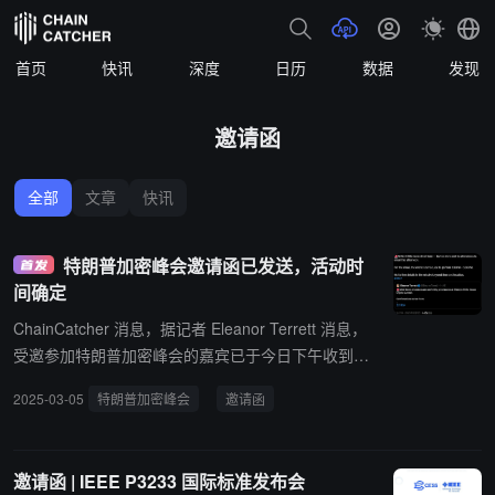
首页
快讯
深度
日历
数据
发现
邀请函
全部
文章
快讯
特朗普加密峰会邀请函已发送，活动时
间确定
ChainCatcher 消息，据记者 Eleanor Terrett 消息，
受邀参加特朗普加密峰会的嘉宾已于今日下午收到电
子邮件邀请。 邮件显示，峰会将于 3 月 7 日美国东
2025-03-05
特朗普加密峰会
邀请函
活动时间
部时间下午 1:30 至 5:30 在白宫举行，对应东八区时
间为 3 月 8 日凌晨 2:30 至 6:30。目前，邀请函未透
露更多细节，仅确认了活动时间和地点。包括 Coinb
邀请函 | IEEE P3233 国际标准发布会
ase、Chainlink、Exodus 等公司的高管已确认参会，