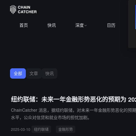
BTC
$64,476.27
+0.55%
ET
首页
快讯
深度
日历
全部
文章
快讯
纽约联储：未来一年金融形势恶化的预期为 2023
ChainCatcher 消息，据纽约联储，对未来一年金融形势恶化的
水平，公众对信贷和就业市场的担忧加剧。
2025-03-10
纽约联储
金融形势