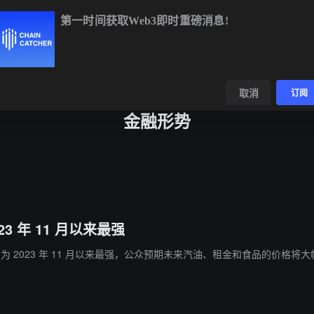
第一时间获取Web3即时重磅消息!
H
$1,896.07
+1.58%
BNB
$593.71
-0.76%
XRP
$1.04
-2
数据
发现
取消
订阅
金融形势
 年 11 月以来最强
预期为 2023 年 11 月以来最强，公众预期未来汽油、租金和食品的价格将