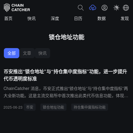
首页
快讯
深度
日历
数据
发现
锁仓地址功能
全部
文章
快讯
币安推出“锁仓地址”与“持仓集中度指标”功能，进一步提升
代币透明度标准
ChainCatcher 消息，币安正式推出“锁仓地址”与“持仓集中度指标”两
大全新功能。这是主流交易所中首次推出此类代币信息功能，体现了
币安持续推动平台透明化建设与加强用户教育的承诺。用户在获取更
2025-06-23
币安
锁仓地址功能
持仓集中度指标功能
多代币经济模型相关信息后，可进一步优化自身的交易决策。相关透
明度功能也帮助项目方提升自身的公开性与责任感，从而更有效地与
社区互动，推动加密行业的健康发展。 币安联合创始人何一表示：
“我们一直坚持以用户为核心，持续推动市场透明度的提升。锁定地