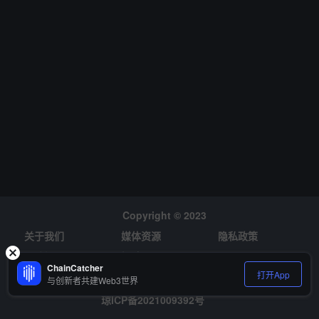
址和持仓集中度指标功能正是我们回应社区对更高透明度和更好工具
需求的体现，帮助用户更好地了解自己正在交易的代币。我们也希望
通过这些努力，提升整个市场的诚信水平，让行业往更健康、更可持
续的方向发展。”
Copyright © 2023
关于我们
媒体资源
隐私政策
风险提示
招聘
ChainCatcher
打开App
与创新者共建Web3世界
琼ICP备2021009392号