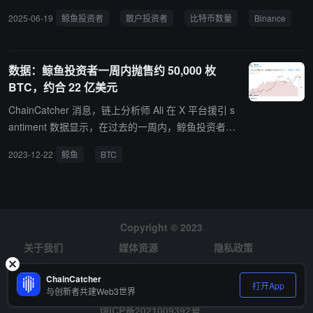
降至周期性低水平，这表明在动荡的市场条件下持币者仍然不愿出
2025-06-19
鲸鱼投资者
散户投资者
比特币数量
Binance
售。
数据：鲸鱼投资者一周内抛售约 50,000 枚
BTC，约合 22 亿美元
ChainCatcher 消息，链上分析师 Ali 在 X 平台援引 s
antiment 数据显示，在过去的一周内，鲸鱼投资者抛
售约 50,000 枚 BTC，价值超 22 亿美元。
2023-12-22
鲸鱼
BTC
Copyright © 2023
关于我们
媒体资源
隐私政策
风险提示
招聘
ChainCatcher
打开App
与创新者共建Web3世界
琼ICP备2021009392号