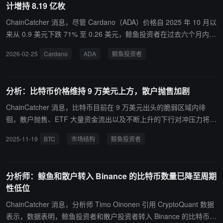
计增持 8.19 亿枚
ChainCatcher 消息，尽管 Cardano（ADA）价格自 2025 年 10 月以
来从 0.9 美元下跌 71% 至 0.26 美元，鲸鱼投资者在过去六个月内仍
累计增持 8.19 亿枚 ADA，价值约 2.139 亿美元。
2026-02-25
Cardano
ADA
鲸鱼投资者
分析：比特币价格维持 9 万美元上方，散户抛售加剧
ChainCatcher 消息，比特币目前在 9 万美元出头的脆弱区域内徘
徊，散户抛售、ETF 大量资金流出以及不断上升的下行对冲压力将继
续决定年底前的市场结构。分析师表示，目前的交易记录反映出一种
2025-11-19
BTC
市场结构
鲸鱼投资者
失衡的资金流动模式——短期持有者和华尔街投资者大量抛售，而长
期持有者或通常被称为“鲸鱼”的投资者则有条不紊地稳步积累。BRN
研究主管 Timothy Misir 指出，比特币正处于“十字路口”，大型持有
分析师：鲸鱼和散户转入 Binance 的比特币数量已降至周期
者不断增持，而散户和短期买家则持续遭受巨额损失。近期约有 31,8
性低位
00 枚比特币被亏损转移至交易所，而持有超过 1,000 枚比特币的钱
包数量增长了 2.2%，创下四个月来的最高增速。
ChainCatcher 消息，分析师 Timo Oinonen 引用 CryptoQuant 数据
表示，数据表明，鲸鱼投资者和散户投资者转入 Binance 的比特币已