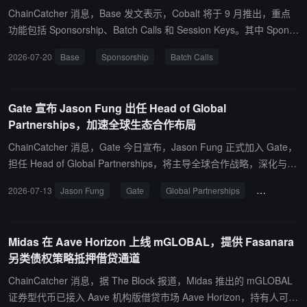
焦点大多集中在稳定币发行商身上，但 Augustus 瞄准的是金融体系
ChainCatcher 消息，Base 发文表示，Cobalt 将于 9 月推出，重点
中一个较少被关注、却至关重要的环节——代理银行体系。Augustus
功能包括 Sponsorship、Batch Calls 和 Session Keys。其中 Spons
首席执行官 Ferdinand Dabitz 在接受采访时表示：“我们认为，金融
orship 允许应用为用户赞助交易费用，实现免费 Gas；Batch Calls
2026-07-20
Base
Sponsorship
Batch Calls
服务的分发环节是在清算银行层面出现了瓶颈。”他指出，传统清算
支持将多笔交易打包为一笔，减少操作步骤；Session Keys 则允许
系统“速度慢、无法全天候使用，需要两天时间完成结算，并且周末
用户授权应用在特定范围内代为签署交易，减少重复授权。
关闭”。
Gate 宣布 Jason Fung 出任 Head of Global
Partnerships，加速全球生态合作布局
ChainCatcher 消息，Gate 今日宣布，Jason Fung 正式加入 Gate，
担任 Head of Global Partnerships，将主导全球合作战略，深化与优
质项目、L1/L2 生态、TradFi 机构及 Web3 合作伙伴的长期协作，提
2026-07-13
Jason Fung
Gate
Global Partnerships
合作伙伴
升平台生态价值与全球资源整合能力。 Jason 在 Web3、金融科技、
消费科技及游戏领域拥有超过 15 年行业经验，曾任职于 Sei、ABFin
ance、TikTok 及阿里巴巴，并参与创办多个 Web2 与 Web3 创业项
Midas 在 Aave Horizon 上线 mGLOBAL，提供 Fasanara
目，在市场拓展、生态建设、资产运营、战略合作及国际业务发展方
另类债权策略抵押借贷通道
面积累了丰富经验。他毕业于多伦多大学商学院，取得工商管理学士
学位。 Jason 表示：「很高兴加入 Gate。数字资产行业正迎来更多
ChainCatcher 消息，据 The Block 报道，Midas 推出的 mGLOBAL
创新与合作机遇，我期待发挥在 Web3、科技及全球合作领域的经
证券型代币已接入 Aave 机构版借贷市场 Aave Horizon，持有人可将