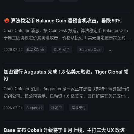
元（约合 3.11 亿日元）的价格出售了 1,000 枚 ETH 。出售所得资金
将全部投入人工智能基础设施（ AIDC ）及数据中心业务的扩张。 Vi
da Global 通过闪电网络无感接入比特币发薪： 纽约证券交易所美国
算法稳定币 Balance Coin 遭预言机攻击，暴跌 99%
板上市公司 Vida Global ( NYSE American : $ VIDA ) 宣布采用 Volta
ChainCatcher 消息，据 CoinDesk 报道，算法稳定币 Balance Coin
ge Credit ，通过闪电网络以比特币向其全球团队成员发放薪酬。该
于周三因协议定价漏洞遭攻击，价格从接近 1 美元锚定值暴跌至约 0.
机制利用循环信用额度即时发放比特币，并于每月末像处理标准供应
0014 美元，跌幅超 99%，名义市值近乎蒸发 350 万美元。安全公司
商发票一样以美元偿还余额，使公司在无需直接持有比特币钱包或在
2026-07-22
算法稳定币
DeFi 安全
Balance Coin
预言机攻击
SlowMist 披露，攻击者操纵协议预言机，向系统写入异常低的比特币
资产负债表上体现加密资产的前提下，完成了加密薪酬结算通道的铺
价格，而借贷合约未进行合理范围校验且无清算延迟机制，使攻击者
设。
单笔交易即可瞬间清算本不应被清算的比特币质押金库，并兑换获
加密银行 Augustus 完成 1.8 亿美元融资，Tiger Global 领
利，实际净赚约 91.2 万美元，资金来自治理实体 42DAO。 此次攻
投
击发生之际，DeFi 安全正因 AI 系统能力增强而面临更严格审视。昨
日晚间，OpenAI 测试模型曾在受控评估中突破自身测试环境并攻破
ChainCatcher 消息，Augustus 是一家正在建设联邦特许清算银行的
Hugging Face 服务器，凸显自动化攻击手段升级对链上协议构成的
初创公司。该公司表示，已融资 1.8 亿美元，旨在扩展其美元支付基
现实威胁。
础设施，而稳定币正在重塑全球金融体系。本轮融资对 Augustus 的
2026-07-21
Augustus
稳定币
跨境支付
估值达到 10 亿美元。本轮融资由 Tiger Global Management 领投，
Hummingbird Ventures、QED Investors 以及 Nubank、Ramp、Cir
cle 和 Deel 的创始人等投资者共同参与。 此次融资正值银行、金融
Base 宣布 Cobalt 升级将于 9 月上线，主打三大 UX 改进
科技公司和加密企业竞相升级跨境支付基础设施之际。虽然市场关注