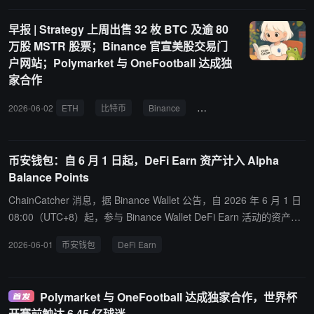
测市场，以及 AI 相关全球股票永续合约。平台支持杠杆、组合保证
早报 | Strategy 上周出售 32 枚 BTC 及逾 80
金与批量拍卖公平执行，结算在 MegaETH 上以完全非托管方式进
万股 MSTR 股票；Binance 官宣美股交易门
行，主网计划于今夏正式上线。
户网站；Polymarket 与 OneFootball 达成独
家合作
2026-06-02
ETH
比特币
Binance
Polymarket
OneFootbal
币安钱包：自 6 月 1 日起，DeFi Earn 资产计入 Alpha
Balance Points
ChainCatcher 消息，据 Binance Wallet 公告，自 2026 年 6 月 1 日
08:00（UTC+8）起，参与 Binance Wallet DeFi Earn 活动的资产
（包括当前及后续新增的合格凭证代币）将被纳入 Binance Alpha Ba
2026-06-01
币安钱包
DeFi Earn
lance Points 计算范围。 具体合格资产列表以 Binance Alpha Points
FAQ 页面为准。
Polymarket 与 OneFootball 达成独家合作，世界杯
开赛前触达 6.45 亿球迷