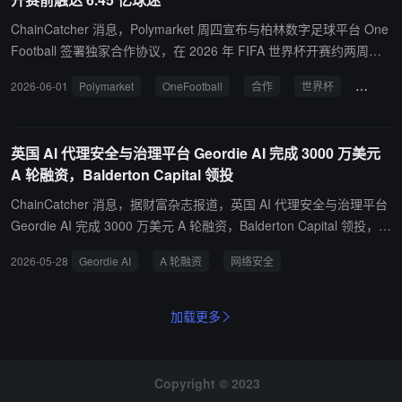
ChainCatcher 消息，Polymarket 周四宣布与柏林数字足球平台 One
Football 签署独家合作协议，在 2026 年 FIFA 世界杯开赛约两周
前，将预测市场接入 OneFootball 的 2 亿月活跃用户及 6.45 亿球迷
2026-06-01
Polymarket
OneFootball
合作
世界杯
预测市
生态。Polymarket 成为 OneFootball 应用内唯一的预测市场合作伙
伴，Kalshi 等竞争对手不得进入该产品。 这是 Polymarket 今年第七
项重大足球合作，也是首个面向媒体应用分发渠道的合作，此前已与
英国 AI 代理安全与治理平台 Geordie AI 完成 3000 万美元
MLS、LaLiga、Serie A、Lazio 及 DAZN 分别签约。 据 Pew Resea
A 轮融资，Balderton Capital 领投
rch Center 分析，自 2024 年 7 月以来体育占 Polymarket 总交易量
的 39%。2026 世界杯冠军市场自去年 7 月上线以来累计交易量已超
ChainCatcher 消息，据财富杂志报道，英国 AI 代理安全与治理平台
12 亿美元，更广泛的世界杯类别市场合计约 13 亿美元。 OneFootb
Geordie AI 完成 3000 万美元 A 轮融资，Balderton Capital 领投，C
all 此前已推出基于 Base 与以太坊的 OFC 代币及积分系统 BALLS，
rosspoint Capital 参投，General Catalyst 和 Ten Eleven Ventures
2026-05-28
Geordie AI
A 轮融资
网络安全
Polymarket 的整合将把用户参与转化为实际交易。OneFootball 累计
追加投资，投后估值 1.55 亿美元。这是欧洲网络安全初创公司迄今
融资逾 3 亿美元，投资方包括 Liberty City Ventures、Animoca Bran
为止最大的一轮 A 轮融资。 该公司由英国网络安全公司 Darktrace
ds 与 Adidas。
和代码安全公司 Snyk 的前高管联合创立，其平台可发现并实时监控
加载更多
企业中运行的 AI 代理，识别风险并动态约束代理行为。Geordie 目
前已在约 30 个客户环境中部署，包括金融数据公司 AlphaSense 和
法国美国合资 AI 生物技术公司 Owkin。
Copyright © 2023