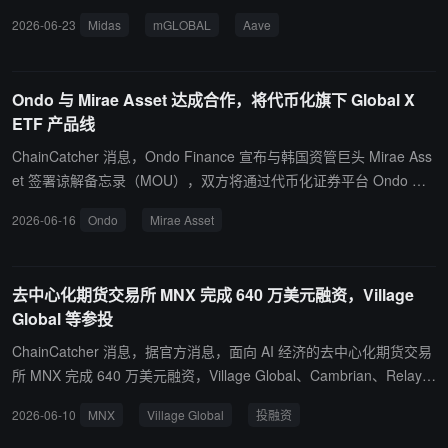
验，与全球项目方、生态伙伴及行业参与者建立更紧密的联系，探索
mGLOBAL 作为抵押借入 USDC 并保留对底层资产的完全敞口。mG
2026-06-23
Midas
mGLOBAL
Aave
更多创新机会，共同推动数字资产领域的发展。」 Jason 的加入将进
LOBAL 跟踪 Fasanara Capital 管理的 Global Diversified Alternative
一步完善 Gate 的全球合作体系，促进跨生态、跨行业资源协同，携
Debt 短久期私募信贷组合，标的包括贸易应收账款和数字发票等。m
手更多合作伙伴探索数字资产创新应用，助力行业生态建设与长期发
GLOBAL 由卢森堡资产证券化载体下的破产隔离主体发行，净值由 J
Ondo 与 Mirae Asset 达成合作，将代币化旗下 Global X
展。
TC Luxembourg 按月计算。赎回通过 Midas 的 Open Liquidity Archi
ETF 产品线
tecture 实现，结合 Aave 上 10% 内部流动性、授信额度及 OTC 网
络等，在无需预留大量闲置现金的情况下完成原子赎回与销毁。
ChainCatcher 消息，Ondo Finance 宣布与韩国资管巨头 Mirae Ass
et 签署谅解备忘录（MOU），双方将通过代币化证券平台 Ondo Glo
bal Markets，对 Mirae Asset 旗下 Global X ETF 产品线进行代币
2026-06-16
Ondo
Mirae Asset
化。 根据协议，合作将首先从 Global X 在美国上市的 ETF 产品开
始，随后扩展至欧洲、中国香港、日本、加拿大及澳大利亚市场上市
的基金产品。Mirae Asset 将继续担任底层 ETF 资产管理人，Ondo
去中心化期货交易所 MNX 完成 640 万美元融资，Village
则负责提供代币化基础设施及链上分发服务。
Global 等参投
ChainCatcher 消息，据官方消息，面向 AI 经济的去中心化期货交易
所 MNX 完成 640 万美元融资，Village Global、Cambrian、Relay D
igital、North Island Ventures 等参投。 MNX 旨在构建 AI 原生衍生
2026-06-10
MNX
Village Global
投融资
品基础设施，覆盖 GPU 租赁价格、数据中心电力成本期货，OpenA
I、Anthropic、DeepSeek 等私人实验室估值市场，AI 基准与财务预