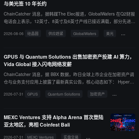
与美光签 10 年长约
ChainCatcher 消息，据韩媒The Elec报道，GlobalWafers 在Q2财报
电话会上表示，12英寸、8英寸及6英寸产线已接近满载，部分先进1
2英寸产品已出现供应约束，主因AI芯片、HBM及先进封装需求激
2026-08-06
硅晶圆
供应趋紧
GlobalWafers
美光
AI芯片
增。信越化学Q2 12英寸出货量同比及环比均实现两位数增长，胜高
亦判断客户库存调整已近尾声，SK Siltron新产线产能虽逐步释放，
仍难满足订单增速。 供给紧张推动长约模式变化，GlobalWafers 上
GPUS 与 Quantum Solutions 出售加密资产投建 AI 算力，
月与美光签署10年LTA（含预付款）。非LTA市场价格已开始上涨，
Vida Global 接入闪电网络发薪
预计下半年继续走高。GlobalWafers表示正与客户就新合同纳入价格
调整机制进行协商，世创电子亦强调“需要广泛且有意义的价格上涨”
ChainCatcher 消息，据 BBX 数据，昨日全球上市企业在加密资产调
以支撑再投资。业内预计，随着三星、SK海力士及美光等新厂陆续投
仓与业务支付应用上披露了最新真实公告，核心动态如下： Hypersc
产，2027年下半年晶圆需求将翻倍，供应短缺可能进一步加剧。
ale Data 变现 100 枚 BTC 建设 AI 数据中心： 美股上市公司 Hypers
2026-07-31
GPUS
Quantum Solutions
加密资产
AI 数据中心
cale Data , Inc . ( NYSE American : $ GPUS ) 宣布出售 100 枚比特
币，用于资助其位于密歇根州的 AI 数据中心建设。公司 CEO Willia
m Horne 表示，此举系“将一项资产负债表资产转换为另一项”，并明
MEXC Ventures 支持 Alpha Arena 首次登陆
确澄清公司对比特币的底层信念没有改变。 Quantum Solutions 出售
亚太地区，亮相 Coinfest Bali
1,000 枚 ETH 注入 AIDC 业务： 日本上市公司 Quantum Solutions
宣布其合并子公司 GPT Pals Studio Limited （ GPT ）以 190 万美
2026-07-31
MEXC Ventures
实盘交易
电竞
Alpha Arena