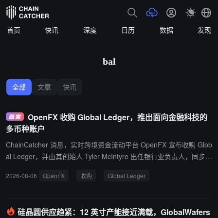
首页
快讯
深度
日历
数据
发现
bal
全部
文章
快讯
OpenFX 收购 Global Ledger，推出面向金融科技的
多币种账户
ChainCatcher 消息，实时跨境资金流动平台 OpenFX 宣布收购 Glob
al Ledger，并由其创始人 Tyler McIntyre 出任银行业负责人，同步推
出多币种账户服务。McIntyre 此前联合创立新银行 Novo，该行服务
2026-08-06
OpenFX
收购
Global Ledger
超 30 万企业，估值超 7 亿美元。 该账户支持客户以本地货币付款，
公司可直接持有到账资金而不必立即兑换。OpenFX 首期推出命名 U
SD 账户，可通过 ACH、Fedwire 和 SWIFT 收付超 100 个国家资
硅晶圆供应趋紧：12 英寸产能接近满载，GlobalWafers
金，并支持与 USDC 等稳定币即时衔接。