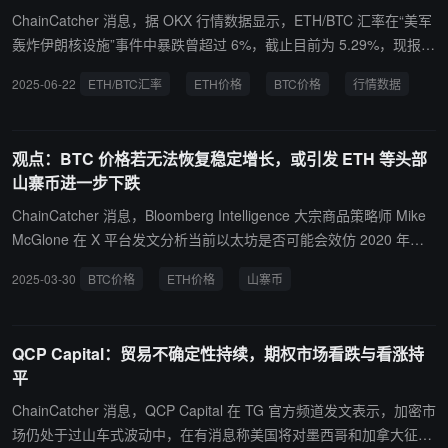
将至约 5.1 万美元，下跌 66% 则至约 4.3 万美元。无论最终底部在
ChainCatcher 消息，据 OKX 行情数据显示，ETH/BTC 汇率在“美军
何处，7-8 月都可能是本轮周期的最后底部区域，也是未来三年最值
轰炸伊朗核设施”事件中暴跌曾超过 6%，截止目前为 5.29%，现报
得关注的抄底时间窗口。
0.02219。 ETH 在本次事件中最大跌幅为 7.82%，最低触及 2216 美
2025-06-22
ETH/BTC汇率
ETH价格
BTC价格
行情数据
元，现报价 2294 美元，据最低点反弹 3.46%，事件发生后累计跌幅
4.6%。 而 BTC 在本次事件中最大跌幅为约 2%，最低触及 100,837
美元，现报价 102,790 美元，据最低点反弹 1.89%，已抹去事件发
观点：BTC 价格若无法恢复稳定增长，或引发 ETH 等头部
生后（以 5 点 ETH 暴跌开始）的跌幅。
山寨币进一步下跌
ChainCatcher 消息，Bloomberg Intelligence 大宗商品策略师 Mike
McGlone 在 X 平台发文分析当前以太坊是否可能会效仿 2020 年期
间跌至 1000 美元水平，他认为市场现在应该关注 ETH 价格走势，
2025-03-30
BTC价格
ETH价格
山寨币
因为 ETH 与市场上其他风险资产的价格之间存在明显联系，若标普
500 指数中的股票持续疲软，ETH 可能会进一步下跌。 同时，Mike
McGlone 认为重回 2000 美元水平的 ETH 可能会为风险资产指明方
QCP Capital：贸易不确定性持续，期权市场看跌与看涨持
向，然而如果比特币无法恢复稳定的价格增长可能会加剧山寨币陷入
平
亏损，尤其是头部山寨币将继续走弱，甚至引发 ETH 在今年晚些时
候回落至 1000 美元价格水平。
ChainCatcher 消息，QCP Capital 在 TG 官方频道发文表示，加密市
场仍处于过山车式波动中，在有消息称美国将对墨西哥和加拿大征收