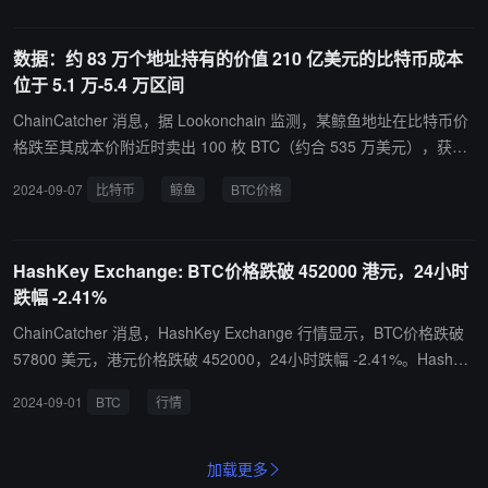
批准，持有第 1 、7号牌照，经营合规虚拟资产交易平台。
数据：约 83 万个地址持有的价值 210 亿美元的比特币成本
位于 5.1 万-5.4 万区间
ChainCatcher 消息，据 Lookonchain 监测，某鲸鱼地址在比特币价
格跌至其成本价附近时卖出 100 枚 BTC（约合 535 万美元），获利
20.6 万美元。其他成本价在这个区间的地址也可能会有保本操作。
2024-09-07
比特币
鲸鱼
BTC价格
据 IntoTheBlock 数据显示，共有 83.6 万个地址在 51,113 美元至 5
4,303 美元区间买入共计 40.28 万枚 BTC，总价值 210 亿美元。
HashKey Exchange: BTC价格跌破 452000 港元，24小时
跌幅 -2.41%
ChainCatcher 消息，HashKey Exchange 行情显示，BTC价格跌破
57800 美元，港元价格跌破 452000，24小时跌幅 -2.41%。HashKe
y Exchange作为香港最大的持牌交易所，致力于在合规、资金保障、
2024-09-01
BTC
行情
平台安全方面为虚拟资产交易所定义新的标杆，已获得香港证监会的
批准，持有第 1 、7号牌照，经营合规虚拟资产交易平台。
加载更多