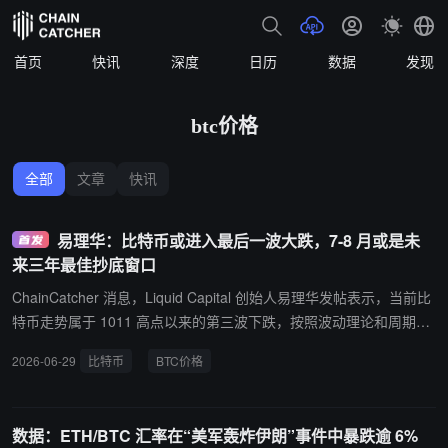
首页
快讯
深度
日历
数据
发现
btc价格
全部
文章
快讯
易理华：比特币或进入最后一波大跌，7-8 月或是未
来三年最佳抄底窗口
ChainCatcher 消息，Liquid Capital 创始人易理华发帖表示，当前比
特币走势属于 1011 高点以来的第三波下跌，按照波动理论和周期规
律，这可能是最后一波大跌。 易理华指出，本轮下跌的主要影响因素
2026-06-29
比特币
BTC价格
包括美股走势和 Strategy 的表现，同时需密切关注美联储对 CPI 数
据的反应是否会改变降息或加息预期，进而引发美股持续回调。此
外，过去熊市尾部往往会出现黑天鹅或暴雷事件，目前尚未出现，仍
数据：ETH/BTC 汇率在“美军轰炸伊朗”事件中暴跌逾 6%
需持续观察。 他认为，从比特币 12.6 万美元高点计算，若下跌 60%