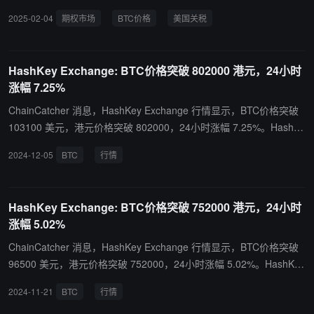
关税的时间推迟一个月，暗示可能进行贸易调解后，BTC 短暂回升至
2025-02-04
期权市场
BTC价格
美国关税
10 万美元。然而，随着中国以新的关税进行报复，BTC 价格回落至
9.8 万美元，这种缓解是短暂的。 此外，中国还对谷歌展开了反垄断
调查，表明中国准备通过针对美国主要科技公司来加剧紧张局势。任
HashKey Exchange: BTC价格突破 802000 港元，24小时
何由此产生的制裁或限制都可能对收益造成压力，对风险资产构成重
涨幅 7.25%
大风险。 在昨晚 BTC 攀升至 10 万美元之际，市场也对特朗普指示
官员创建美国主权财富基金的行政命令做出了反应。虽然一些人认为
ChainCatcher 消息，HashKey Exchange 行情显示，BTC价格突破
这是比特币新需求的潜在来源，但细节仍不清楚——尤其是关于如何
103100 美元，港元价格突破 802000，24小时涨幅 7.25%。HashKe
为其提供资金。目前，贸易不确定性继续笼罩前景，截至 3 月，期权
y Exchange作为香港最大的持牌交易所，致力于在合规、资金保障、
2024-12-05
BTC
行情
市场目前在看跌期权和看涨期权之间保持平衡。
平台安全方面为虚拟资产交易所定义新的标杆，已获得香港证监会的
批准，持有第 1 、7号牌照，经营合规虚拟资产交易平台。
HashKey Exchange: BTC价格突破 752000 港元，24小时
涨幅 5.02%
ChainCatcher 消息，HashKey Exchange 行情显示，BTC价格突破
96500 美元，港元价格突破 752000，24小时涨幅 5.02%。HashKey
Exchange作为香港最大的持牌交易所，致力于在合规、资金保障、
2024-11-21
BTC
行情
平台安全方面为虚拟资产交易所定义新的标杆，已获得香港证监会的