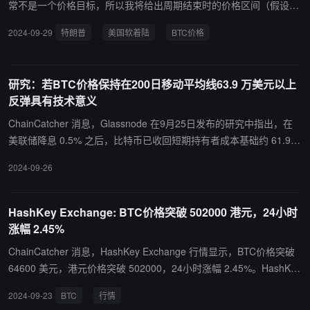
常不是一个价格目标，所以我将给出周期结束时的价格区间（假设特
朗普赢得大选+（美国经济）软着陆）： BTC：10 万-20 万美元； E
2024-09-29
特朗普
美国软着陆
BTC价格
TH：4000-6000 美元； SOL：500 - 1000 美元； 加密货币总市
值：5-10 万亿美元。”
研究：若BTC价格保持在200日移动平均线63.9 万美元以上
反弹具有技术意义
ChainCatcher 消息，Glassnode 在9月25日发布的研究中指出，在
美联储降息 0.5% 之后，比特币已收回短期持有者成本基础约 61.9
万美元。如果价格也保持在 200 日移动平均线 63.9 万美元以上，此
2024-09-26
次反弹可能具有技术意义。因为比特币已收回短期持有者成本基础
（61.9 万美元）和 200DMA（63.9 万美元）。此外，新投资者表现
出一定的韧性，实际损失相对较小，表明对整体上升趋势有信心。永
HashKey Exchange: BTC价格突破 502000 港元，24小时
续期货市场表现出谨慎的情绪复苏，需求逐渐增加，但仍低于强劲牛
涨幅 2.45%
市期间的水平。
ChainCatcher 消息，HashKey Exchange 行情显示，BTC价格突破
64600 美元，港元价格突破 502000，24小时涨幅 2.45%。HashKey
Exchange作为香港最大的持牌交易所，致力于在合规、资金保障、
2024-09-23
BTC
行情
平台安全方面为虚拟资产交易所定义新的标杆，已获得香港证监会的