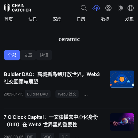
首页
快讯
深度
日历
数据
发现
ceramic
全部
文章
快讯
Buidler DAO：高城孤岛到开放世界，Web3
社交回顾与展望
2023-01-15
Buidler DAO
Web3 社交
Deso
CrossBell
Sub
7 O’Clock Capital：一文读懂去中心化身份
（DID）在 Web3 世界里的重要性
2022-08-05
DID
W3C
DIF
可验证声明
ENS
Spruce