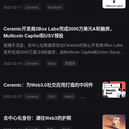
2022-02-17
Ceramic
Multicoin
Ceramic开发商3Box Labs完成3000万美元A轮融资，
Multicoin Capital和USV领投
链捕手消息，去中心化数据库协议Ceramic的核心开发商3Box Labs
宣布完成3000万美元A轮融资，由Multicoin Capital和Union Square
Ventures领投，Placeholder、Reciprocal Ventures、CoinFund、Ju
2022-02-16
Ceramic
3Box
数据库
mp Crypto、Figment、Hashed、Metacartel Ventures、Edge & No
de、Digital Currency Group、Variant Fund、Dapper Labs、Animo
ca Brands、Protocol Labs、Coinbase Ventures、ConsenSys、Fen
Ceramic：为Web3.0社交应用打造的中间件
bushi等跟投。筹集资金将用于加速Ceramic的发展和增加Web3生态
中的数据可组合性。 据悉，Ceramic的分布式数据网络可以使开发人
2022-02-07
Ceramic
DAO
Web3
中间件
员在可组合数据的生态系统中构建应用程序。接下来，该项目计划推
出 Ceramic 2.0，并考虑引入由原生代币驱动的区块链的计划，该代
币将用于协调网络内的存储、计算和带宽，并增强围绕数据可组合性
去中心化身份：通往Web3的护照
的激励措施。（来源链接）