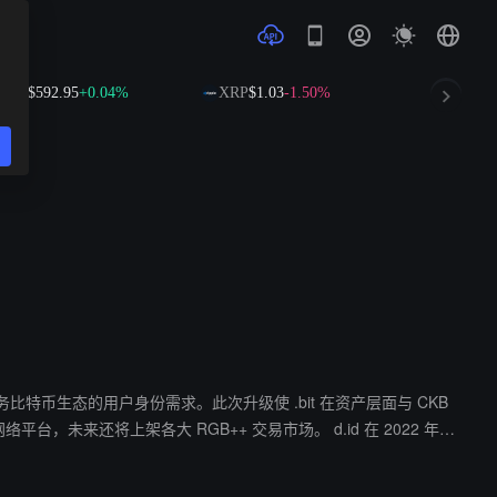
NB
$592.95
+0.04%
XRP
$1.03
-1.50%
SOL
$72.7
，以服务比特币生态的用户身份需求。此次升级使 .bit 在资产层面与 CKB
上架各大 RGB++ 交易市场。 d.id 在 2022 年完
.bit 和成就协议 Padge 帮助用户表达独特身份价值。