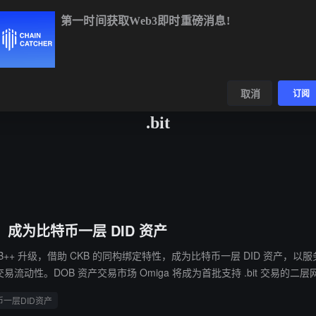
第一时间获取Web3即时重磅消息!
BTC
$64,372.48
-0.20%
ETH
$1,902.13
+0.26%
B
数据
发现
取消
订阅
.bit
级，成为比特币一层 DID 资产
布完成 RGB++ 升级，借助 CKB 的同构绑定特性，成为比特币一层 DID 资产
性。DOB 资产交易市场 Omiga 将成为首批支持 .bit 交易的二层网络平台，未来还将
万注册用户。此外，d.id 近期推出“Humanity Matters”新叙事方向，通过 
币一层DID资产