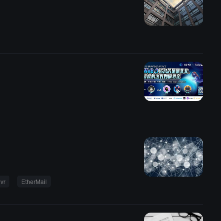
vr
EtherMail