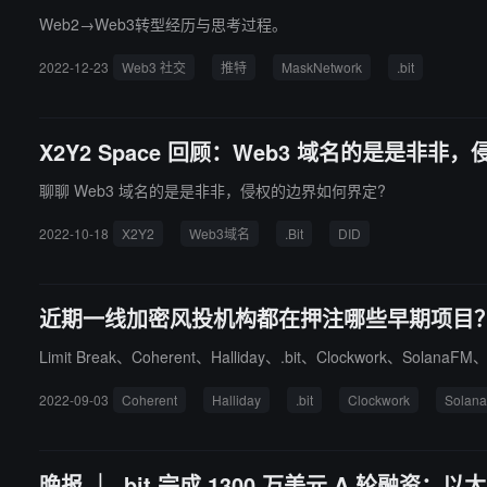
Web2→Web3转型经历与思考过程。
2022-12-23
Web3 社交
推特
MaskNetwork
.bit
X2Y2 Space 回顾：Web3 域名的是是非
聊聊 Web3 域名的是是非非，侵权的边界如何界定?
2022-10-18
X2Y2
Web3域名
.Bit
DID
近期一线加密风投机构都在押注哪些早期项目？| 8.
Limit Break、Coherent、Halliday、.bit、Clockwork、SolanaFM
2022-09-03
Coherent
Halliday
.bit
Clockwork
Solan
晚报 ｜ .bit 完成 1300 万美元 A 轮融资；