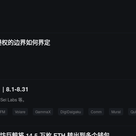
非，侵权的边界如何界定
1-8.31
、Sei Labs 等。
aFM
Volare
GammaX
DigiDaigaku
Comm
Mural
Qui
以太坊巨鲸将 14.5 万枚 ETH 转出到多个钱包