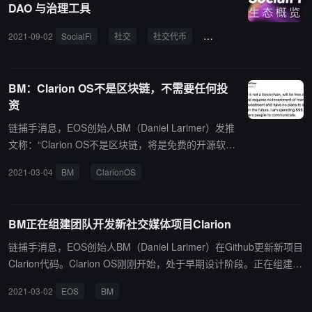
DAO 与治理工具
2021-09-02
SocialFi
社交
社交代币
RAC
ROLL
Wha
BM：Clarion OS不是区块链，不需要任何投
资
链捕手消息，EOS创始人BM（Daniel Larimer）发推
文称：“Clarion OS不是区块链，将是免费的开源软
件，不需要任何投资。我没有要求投资，也没有计划
2021-03-04
BM
ClarionOS
在未来要求投资。我正在花很多钱来构建使人们能够
交流的技术。”此前链捕手报道，BM正在组建团队开
发新社交媒体项目Clarion。
BM正在组建团队开发新社交媒体项目Clarion
链捕手消息，EOS创始人BM（Daniel Larimer）在Github更新新项目
Clarion代码。Clarion OS刚刚开始，处于早期设计阶段。正在组建开
发团队来构建首个原型，该项目将在开放的环境下开发。 根据介绍，
2021-03-02
EOS
BM
Clarion旨在为所有人提供工具，向每个想听到其消息的人传播消息，