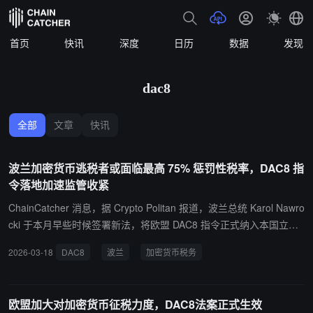
首页
快讯
深度
日历
数据
发现
dac8
全部
文章
快讯
波兰加密货币逃税者或面临最高 75% 惩罚性税率，DAC8 指
令落地加速监管收紧
ChainCatcher 消息，据 Crypto Politan 报道，波兰总统 Karol Nawro
cki 于本月早些时候签署新法，将欧盟 DAC8 指令正式纳入本国立
法，未依规申报加密货币收益的投资者将面临最高 75% 的惩罚性税
2026-03-18
DAC8
波兰
加密货币税务
率。 DAC8 即《欧盟直接税行政合作指令》第八修正案，专门针对数
字资产，要求交易所、经纪商及钱包服务商等平台收集用户及交易数
据并上报税务机关，各成员国税务部门将自动共享上述信息。波兰国
欧盟加大对加密货币征税力度，DAC8法案正式生效
家税务局（KAS）将借此掌握境内加密货币投资者的持仓与交易情