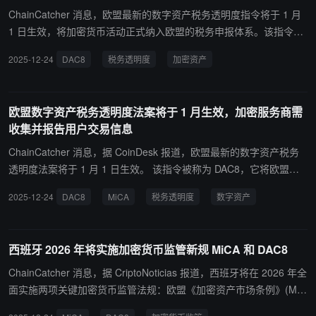
况。 据当地媒体估计，波兰约有 300 万人持有加密货币，但目前仅
ChainCatcher 消息，欧盟最新的数字资产税务透明度指令将于 1 月
约 1% 的投资者依法纳税。按现行规定，2025 年加密货币交易所得
1 日生效，将加密货币活动正式纳入欧盟的税务申报体系。该指令名
须于 2026 年 4 月 30 日前通过 PIT-38 表格申报，适用 19% 的统一
为 DAC8，要求加密资产服务提供商收集并向各国税务机关报告用户
2025-12-24
DAC8
税务透明度
加密资产
资本利得税率；挖矿及质押奖励在收到时免税，但兑换为法币时须缴
和交易的详细信息，然后由各国税务机关在欧盟成员国之间共享这些
税。
数据。这项变革填补了长期以来的漏洞，此前加密经济的某些部分在
监管方面受到的审查少于传统金融账户。根据 DAC8，税务机关可以
欧盟数字资产税务透明度法案将于 1 月生效，加密服务商需
像对待银行账户一样，对加密货币的持有、交易和转移进行公开透明
收集并报告用户交易信息
的监管。证券交易所、经纪商和其他加密服务提供商现在必须将税务
申报视为一项核心运营要求，而非次要的合规事项。虽然该指令自 1
ChainCatcher 消息，据 CoinDesk 报道，欧盟最新的数字资产税务
月 1 日起生效，但企业在强制执行前有一段有限的过渡期来调整系
透明度法案将于 1 月 1 日生效。 该指令被称为 DAC8，它将欧盟长
统。
期以来在税务方面开展的行政合作框架扩展到加密资产及相关服务提
2025-12-24
DAC8
MiCA
税务透明度
数字资产
供商。该指令要求包括交易所和经纪商在内的加密资产服务提供商收
集并向各国税务机关报告详细的用户和交易信息。 随后，各国税务机
关将在欧盟成员国之间共享这些数据。DAC8 指令与欧盟的加密资产
西班牙 2026 年将实施加密货币监管新规 MiCA 和 DAC8
市场（MiCA）法规并行运作，但又各自独立。MiCA 法规监管市场行
为，而 DAC8 指令则监管税务流向。 该指令自 1 月 1 日起生效，但
ChainCatcher 消息，据 CriptoNoticias 报道，西班牙将在 2026 年全
加密货币公司享有过渡期。服务提供商必须在 7 月 1 日前完成报告系
面实施两项关键加密货币监管法规：欧盟《加密资产市场条例》(MiC
统、客户尽职调查流程和内部控制的全面合规。逾期未报告者将根据
A) 和《行政合作指令》(DAC8)。MiCA 将于 2026 年 7 月 1 日全面