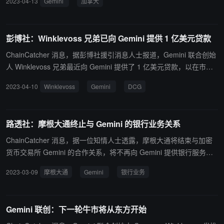
2023-04-13
Gemini
加拿大
彭博社：Winklevoss 兄弟已向 Gemini 提供 1 亿美元贷款
ChainCatcher 消息，据彭博社援引消息人士报道，Gemini 联合创始
人 Winklevoss 兄弟最近向 Gemini 提供了 1 亿美元贷款，以在市场
低迷时期支持该交易所的业务。据知情人士透露，在提供这笔贷款
2023-04-10
Winklevoss
Gemini
DCG
前，两兄弟曾非正式地向外部投资者寻求融资，但未达成任何协议。
此前报道，在去年 FTX 崩溃后，DCG 旗下加密贷款机构 Genesis 暂
停取款，导致 Gemini Earn贷款产品客户的资金被冻结。作为今年 2
路透社：摩根大通终止与 Gemini 的银行业务关系
月 DCG 与债权人达成的和解协议的一部分，Gemini 表示将向 Earn
用户提供高达 1 亿美元现金，目前尚不清楚本次 1 亿美元的贷款是否
ChainCatcher 消息，据一位知情人士透露，摩根大通将结束与加密
与向 Earn 用户承诺的 1 亿美元有关。（来源链接）
货币交易所 Gemini 的合作关系，将不再向 Gemini 提供银行服务。
早在 2020 年初，摩根大通就将 Gemini 和在美国上市的交易所 Coin
2023-03-09
摩根大通
Gemini
银行业务
base 作为客户。此外，总部位于旧金山的交易所发言人证实，Coinb
ase 与摩根大通的银行业务关系保持完好。（路透社）
Gemini 联创：下一轮牛市将从东方开始