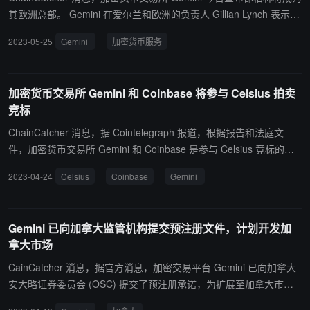
其欧洲总部。 Gemini 在爱尔兰和欧洲的负责人 Gillian Lynch 表示，
之所以选择都柏林，是因为它是“创新和技术中心，拥有蓬勃发展的
2023-05-25
Gemini
加密货币服务
初创企业和深厚的人才库”。 据悉，去年 7 月，Gemini 成为在爱尔兰
中央银行注册的首家虚拟资产服务商，为个人和机构提供加密货币服
务。（来源链接）
加密货币交易所 Gemini 和 Coinbase 将参与 Celsius 拍卖
竞标
ChainCatcher 消息，据 Cointelegraph 报道，根据报告和法庭文
件，加密货币交易所 Gemini 和 Coinbase 是参与 Celsius 竞标的公
司之一。 Fahrenheit 所有人 Michael Arrington 在 4 月 22 日发布的
2023-04-24
Celsius
Coinbase
Gemini
一条已被删除的推文中提到 ，Coinbase 是支持 Fahrenheit 财团的
公司之一。Coinbase 拒绝对此发表评论。 此外，Blockchain Recov
ery Investment Committee 由加密交易所 Gemini、基金经理 VanEc
Gemini 已向加拿大监管机构提交预注册文件，计划开发加
k、比特币矿业公司 Global X Digital 和 Plutus Lending 组成。 据 Ch
拿大市场
ainCatcher 此前报道，Celsius 拍卖将于 4 月 25 日举行，投标方共
有三个，包括数字资产投资公司 NovaWulf、Fahrenheit, LLC、Bloc
CainCatcher 消息，据官方消息，加密交易平台 Gemini 已向加拿大
kchain Recovery Investment Committee。（来源链接）
安大略证券委员会 (OSC) 提交了预注册承诺，为扩展至加拿大市场
做准备。(来源链接)