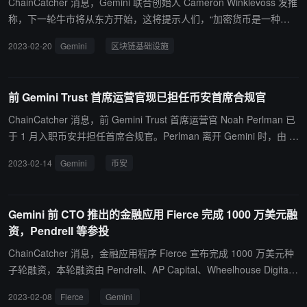
ChainCatcher 消息，Gemini 联合创始人 Cameron Winklevoss 发推
称，下一轮牛市将从东方开始，这将提示人们，“加密货币是一种全
球资产类别。”而西方，实际上是美国，只有两个选择：要么接受、
2023-02-20
Gemini
区块链基础设施
要么被抛在后面。不提供明确规则和真诚指导的政府将错过自商业互
联网兴起以来最伟大的增长时期，也将错过塑造和成为这个世界（及
以后）未来金融基础设施的基础部分的机会。(来源链接)
前 Gemini Trust 首席运营官现已担任币安首席合规官
ChainCatcher 消息，前 Gemini Trust 首席运营官 Noah Perlman 已
于 1 月入职币安并担任首席合规官。Perlman 离开 Gemini 时，由 T
yler 和 Cameron Winklevoss 创立的公司正在应对数字资产市场的动
2023-02-14
Gemini
币安
荡和合作伙伴 Genesis 的破产。（彭博社）
Gemini 前 CTO 推出的金融应用 Fierce 完成 1000 万美元融
资，Pendrell 等参投
ChainCatcher 消息，金融应用程序 Fierce 宣布完成 1000 万美元种
子轮融资，本轮融资由 Pendrell、AP Capital、Wheelhouse Digital
Studios 和 Space Whale Capital 等参投。 据悉，Fierce 由加密货币
2023-02-08
Fierce
Gemini
交易所 Gemini Trust 前首席技术官 Cornish 推出，Fierce 的产品包