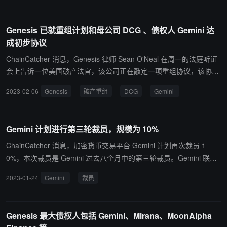
括 Fierce Cash 账户、FDIC 保险支票账户，以及可使用超过 55,000
台免费 ATM 的借记卡。该应用程序目前可用于 iOS，并将于今年晚
Genesis 已就重组计划和母公司 DCG 、债权人 Gemini 达
些时候在 Android 上推出。此外，Fierce 将在今年晚些时候还将进行
成初步协议
受监管的加密货币交易。（来源链接）
ChainCatcher 消息，Genesis 律师 Sean O'Neal 在周一的法庭听证
会上告​​诉一位美国破产法官，该公司正在敲定一项重组协议，该协议
将出售 Genesis 或将其股权移交给贷方。该项重组计划已得到了其母
2023-02-06
Genesis
破产重组
DCG
Gemini
公司 Digital Currency Group （DCG）及其主要债权人（包括 Gemi
ni）的支持。 DCG 将把其在 Genesis 的股权出资给 Genesis 的控股
实体 Genesis Global Holdco。在交易完成后，Genesis 将寻求出售
Gemini 计划进行第三轮裁员，规模为 10%
其当时拥有的 Genesis Global Trading 实体。（路透社）
ChainCatcher 消息，加密货币交易平台 Gemini 计划再次裁员 1
0%，本次裁员是 Gemini 过去八个月中的第三轮裁员。Gemini 联合
创始人 Cameron Winklevoss 在即时通讯软件 Slack 上向内部员工宣
2023-01-24
Gemini
裁员
布了裁员的消息。Cameron Winklevoss 表示，持续低迷的宏观经济
状况和行业中的欺诈行为使其“别无选择”。（The Information）
Genesis 最大债权人包括 Gemini、Mirana、MoonAlpha