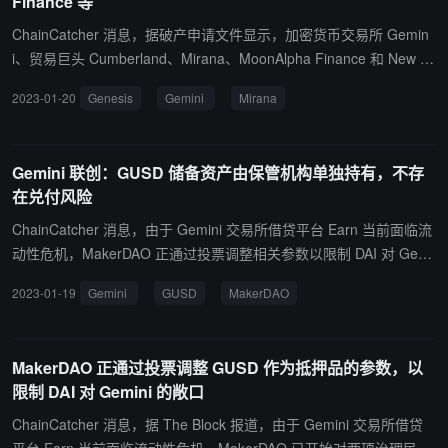
Finance 等
ChainCatcher 消息，据破产申请文件显示，加密货币交易所 Gemin
i、贸易巨头 Cumberland、Mirana、MoonAlpha Finance 和 New Fi
nance Income Fund 是 Genesis 的五十大债权人。 其中，Genesis
2023-01-20
Genesis
Gemini
Mirana
欠 Gemini 7.66 亿美元；欠加密货币基金 Mirana 1.515 亿美元；欠
MoonAlpha Finance（Babel Finance 背后团队） 1.5 亿美元，欠 N
ew Finance Income Fund 5300 万美元，欠贸易公司 Cumberland D
Gemini 联创：GUSD 储备资产由保管机构单独持有，不存
RW 1870 万美元。（来源链接）
在兑付风险
ChainCatcher 消息，由于 Gemini 交易所借贷平台 Earn 当前面临流
动性危机，MakerDAO 正通过投票调整相关参数以限制 DAI 对 Gemi
ni 的敞口，近日 Maker 治理论坛上出现对 GUSD 铸造透明度、在 M
2023-01-19
Gemini
GUSD
MakerDAO
aker PSM 上的具体操作过程，以及准备金透明度的质疑讨论。 对
此，Gemini 联合创始人 Tyler Winklevoss 在论坛上回应称，构成 G
USD 储备的资产不是 Gemini 的「财产」，Gemini 遵守纽约金融服
MakerDAO 正通过投票调整 GUSD 作为抵押品的参数，以
务部（NYDFS）的《美元支持稳定币发行指南》，根据监管要求，
限制 DAI 对 Gemini 的敞口
任何纽约 DFS 监管的稳定币的储备与发行实体（如 Gemini）的储备
金应与专有资产分开，并由保管机构或保管人持有，以保障稳定币持
ChainCatcher 消息，据 The Block 报道，由于 Gemini 交易所借贷
有人的利益。因此，GUSD 准备金存放在与 Gemini 的业务、运营和