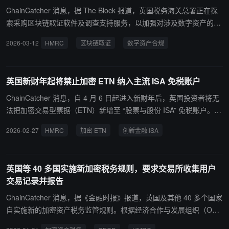
ChainCatcher 消息，据 The Block 报道，英国税务海关总署正在探
索采购区块链取证软件及调查支持服务，以加强对涉及数字资产的洗
钱和税务欺诈的打击力度。 本周发布的市场调研公告显示，HMRC
2026-03-12
HMRC
区块链取证
数字资产合规
拟采购许可及调查支持服务，涵盖区块链数据查询、跨链交易追踪、
归因分析、风险评分及数据可视化等功能。拟议合同总额约为 342 万
英镑（约 460 万美元），为期三年，并可延长至 2030 年 3 月。合同
英国新财年起将禁止加密 ETN 纳入主流 ISA 免税账户
包括年度 55 个及 20 个软件许可和相应调查支持工时，并提供调查
员培训。 前经合组织顾问、Taxbit 全球政府解决方案主管 Colby Ma
ChainCatcher 消息，自 4 月 6 日起进入新财年后，英国投资者将无
ngels 表示，此举反映全球政府对数字资产合规基础设施建设的重
法把加密交易型票据（ETN）新增至 “股票与股份 ISA” 免税账户。
视，调查工作日益依赖跨链追踪、取证分析和实时区块链数据访问，
英国税务机构 HM Revenue and Customs（HMRC）已将加密 ETN
2026-02-27
HMRC
加密 ETN
创新金融 ISA
显示英国致力于在加密合规与监管透明度方面发挥示范作用。
归类为仅适用于 “创新金融 ISA” 的资产类别，目前尚无主流平台计划
提供相关产品支持。已在 ISA 账户中持有加密 ETN 的投资者无需强
制出售。HMRC 表示，鉴于加密资产具备创新属性且市场仍处发展阶
英国等 40 多国实施新加密税务规则，要求交易所收集用户
段，未来将持续评估相关政策是否需要调整。
交易记录并报告
ChainCatcher 消息，据《金融时报》报道，英国及其他 40 多个国家
自实施新的加密资产税务监管规则。根据经济合作与发展组织（OEC
D）制定的《加密资产报告框架》（CARF），主要加密交易所需为