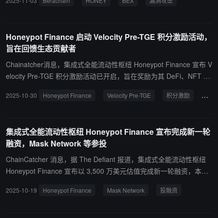
2025-11-03
Berachain
HONEY
BEX
漏洞攻击
在损害。在此期间，HONEY 铸币以及 BEX 资金池/金库的相关操作
已暂停。我们很快会继续更新进展。”
Honeypot Finance 启动 Velocity Pre-TGE 积分激励活动，
旨在回馈生态贡献者
Chainatcher消息，集成式全能流动性枢纽 Honeypot Finance 宣布 V
elocity Pre-TGE 积分激励活动已开启，旨在奖励为其 DeFi、NFT 和
社交生态系统中作出贡献的活跃社区成员。 据悉，社区成员可通过完
2025-10-30
Honeypot Finance
Velocity Pre-TGE
积分激励
DeFi
成一系列指定任务、参与关键生态活动以及成功邀请朋友加入来赚取
“Pot Points”，这些积分将成为未来获取项目代币 HPOT 的关键。
集成式全能流动性枢纽 Honeypot Finance 宣布完成新一轮
融资，Mask Network 等参投
ChainCatcher 消息，据 The Defiant 报道，集成式全能流动性枢纽
Honeypot Finance 宣布以 3,500 万美元估值完成新一轮融资，本轮
融资参投方包括 Mask Network、CatcherVC 与 Credit Scend 等，具
2025-10-19
Honeypot Finance
Mask Network
投融资
体融资金额暂未披露。 本轮融资将主要用于推进 AMM 永续合约 DE
X（Perpetual DEX） 的研发与部署。该产品作为 Honeypot 现有 De
Fi 基础设施的重要补充，旨在解决传统订单簿永续合约交易所的结构