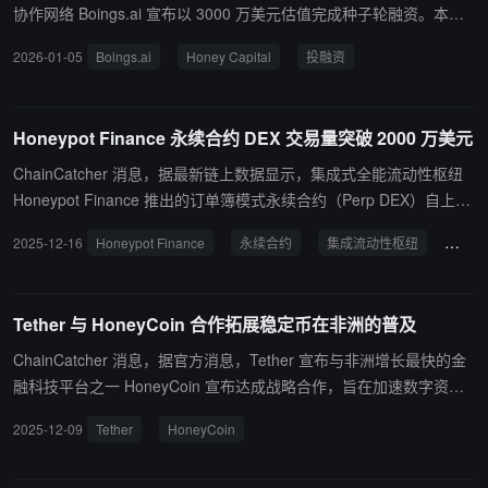
协作网络 Boings.ai 宣布以 3000 万美元估值完成种子轮融资。本轮
融资由 Honey Capital 领投，LandScape Capital、Hotcoin Labs、S
2026-01-05
Boings.ai
Honey Capital
投融资
tarbase 及 Go2Mars Labs 参投。 新资金将用于平台的全球扩展、用
户生态增长及 DAO 合作伙伴引入，并加速其 AI 驱动匹配引擎的开
发。 Boings.ai 是一个任务启动平台，赋能“超级个体”将技能即时转
Honeypot Finance 永续合约 DEX 交易量突破 2000 万美元
化为链上价值。该平台基于 BNB Chain 构建，并由 402 协议提供支
持。
ChainCatcher 消息，据最新链上数据显示，集成式全能流动性枢纽
Honeypot Finance 推出的订单簿模式永续合约（Perp DEX）自上线
以来累计交易量已突破 2000 万美元。这标志着平台正从单一交易产
2025-12-16
Honeypot Finance
永续合约
集成流动性枢纽
DEX
品，迈向多模块协同的「集成流动性枢纽（Integrated Liquidity Hu
b）」新阶段。 与此同时，Honeypot Finance 全平台累计交易量已
超过 1 亿美元，其中现货交易量超 8900 万美元，累计活跃用户约 5.
Tether 与 HoneyCoin 合作拓展稳定币在非洲的普及
1 万人，累计交易笔数达 170 万笔。 在产品规划方面，Honeypot Fi
nance 计划于 2026 年第一季度推出基于 AMM 机制的永续合约产
ChainCatcher 消息，据官方消息，Tether 宣布与非洲增长最快的金
品，并同步上线面向用户的量化收益策略，以更低的参与门槛、提升
融科技平台之一 HoneyCoin 宣布达成战略合作，旨在加速数字资产
流动性配置灵活性，并进一步适配长尾资产与 Meme 市场的衍生品
在非洲的普及。 HoneyCoin 提供创新解决方案，支持全球范围内的
2025-12-09
Tether
HoneyCoin
交易需求。 Honeypot Finance 正持续构建 DeFi 世界的流动性操作
低成本价值存储、转账与兑换。该公司通过结合区块链技术与传统金
系统，让流动性在交易、金库与生态中高效复用与放大。
融基础设施，正在解决跨境支付长期存在的高成本、延迟与效率低下