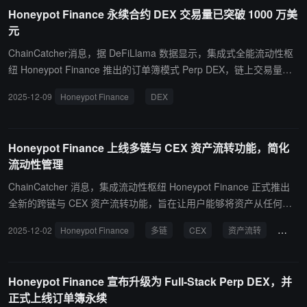
等问题。 作为合作的一部分，HoneyCoin 将推出支持 USDT 支付的
Honeypot Finance 永续合约 DEX 交易量已突破 1000 万美
无现金 POS 平台，使商户能够在结账端直接接受稳定币付款。这一
元
举措将扩大消费者的支付选择，同时帮助商户提升销售额并改善客户
体验。 此外，HoneyCoin 将把 USDT 集成进其不断扩展的生态系
ChainCatcher消息，据 DeFiLlama 数据显示，集成式全能流动性枢
统，使商户能够在非洲及全球范围内以更低成本完成线上与线下支
纽 Honeypot Finance 推出的订单簿模式 Perp DEX，链上交易量已
付，从而促进贸易与支付活动的发展。
突破 1000 万美元。该 Perp DEX 于 11 月 23 日进入稳定运营，目前
2025-12-09
Honeypot Finance
DEX
用户数、开仓量及手续费收入均呈上升趋势。 据悉，Honeypot Fina
nce 推出的订单簿模式 Perp DEX，旨在提升交易效率与市场深度。
该协议支持多链架构，并采用分级金库（Senior/Junior Vaults）风控
Honeypot Finance 上线多链与 CEX 资产流转功能，简化
机制，以提高资金利用效率。此外，协议计划后续推出 AMM 模式的
流动性管理
永续合约交易功能。 目前，Honeypot Finance 在 DeFi 衍生品市场
中凭借其订单簿引擎与流动性聚合机制，逐步积累用户与交易规模。
ChainCatcher 消息，集成流动性枢纽 Honeypot Finance 正式推出
随着订单簿与 AMM 混合模式的进一步完善，该项目有望进一步扩展
全新的跨链与 CEX 资产流转功能，旨在让用户能够将资产从任何链
跨链流动性服务。
或主流交易所（如 Binance、Coinbase、Bybit）一键充值到 Honeyp
2025-12-02
Honeypot Finance
多链
CEX
资产流转
流动
ot ，或从 Honeypot 提现至指定链上地址或交易所账户。 此次升级
的关键亮点包括： 一键迁入（On-Ramp）： 支持从任意公链及主流
CEX 直接充值至 Honeypot。 一键迁出（Off-Ramp）： 允许用户直
Honeypot Finance 宣布升级为 Full-Stack Perp DEX，并
接将资产从 Honeypot 提到任意公链或交易所。 Honeypot Finance
正式上线订单簿永续
表示，该功能旨在降低用户在使用 DeFi 产品时的操作复杂度，实现