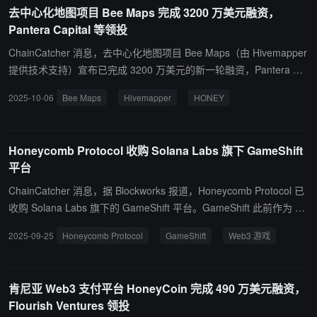
去中心化地图项目 Bee Maps 完成 3200 万美元融资，
性瓶颈，并进一步完善 Honeypot 的全链流动性体系。 Honeypot Fin
Pantera Capital 等领投
ance 表示，此次融资将帮助团队加速产品矩阵整合与生态扩展，构
建更具可持续性的资产结算与动态管理机制，为机构级 DeFi 流动性
ChainCatcher 消息，去中心化地图项目 Bee Maps（由 Hivemapper
提供全新的基础设施支撑。
提供技术支持）宣布已完成 3200 万美元的新一轮融资，Pantera Ca
pital、LDA Capital、Borderless Capital 和 Ajna Capital 领投。 Bee
2025-10-06
Bee Maps
Hivemapper
HONEY
Maps 是运行在 Hivemapper 网络上的一款应用。Hivemapper 是基
于 Solana 的全球最大去中心化实体基础设施网络之一，专注于地图
数据建设。Hivemapper 允许司机通过配备 AI 功能的行车记录仪贡献
Honeycomb Protocol 收购 Solana Labs 旗下 GameShift
数据，这些设备可实时检测道路变化（例如新增路牌、绕行、施工区
平台
域等），从而确保数字地图能够快速更新、保持准确。Bee Maps 利
用这一基础设施，激励用户上传街景级别的图像数据，并以其原生代
ChainCatcher 消息，据 Blockworks 报道，Honeycomb Protocol 已
币 HONEY 作为奖励。
收购 Solana Labs 旗下的 GameShift 平台。GameShift 此前作为 So
lana Labs 的游戏基础设施平台，专注于为开发者提供区块链游戏开
2025-09-25
Honeycomb Protocol
GameShift
Web3 游戏
发工具和服务。此次收购完成后，Honeycomb Protocol 将利用该平
台的现有技术和用户基础，进一步扩展其在 Web3 游戏领域的影响
力。
肯尼亚 Web3 支付平台 HoneyCoin 完成 490 万美元融资，
Flourish Ventures 领投