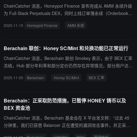
资金在链与链、CEX 与 DeFi 之间无缝串接和即时流转。
ChainCatcher 消息，Honeypot Finance 宣布完成从 AMM 永续升级
为 Full-Stack Perpetuals DEX，同时上线订单簿永续（Orderbook P
erps），由 Orderly Network 提供跨链深度流动性支持。 此次升级意
2025-11-15
Honeypot Finance
AMM 永续
味着 Honeypot 进入 双执行引擎时代： 订单簿模型已上线（BSC / B
erachain / Base 同步支持）； AMM 模型即将上线，延续协议原生的
分层金库（Senior/Junior Vault）与过程公平清算机制。 区别于 Hyp
Berachain 联创：Honey SC/Mint 和兑换功能已正常运行
erliquid、GMX、Lighter 等单路线 perp DEX，Honeypot 的 Full-Sta
ck 结构能在高波动时保持成交，并通过 Oracle-Bands 与 ERC-4626
ChainCatcher 消息，Berachain 联创 Smokey 表示，由于 BEX 汇率
分层金库实现风险隔离与稳定收益。 Honeypot 团队表示：“这标志着
冻结，Hub 部分年利率和部分定价仍然存在异常情况，部分用户访问
链上永续从单引擎走向基础设施级别的多执行模型。”
Honey 页面时会遇到 500 错误提示，这似乎与地理位置有关。Hone
2025-11-05
Berachain
Honey SC/Mint
BEX 汇率
y SC/Mint 和兑换功能已正常运行，目前已安排前端团队同步修复此
错误，以便所有遇到此问题的用户都能正常访问。
Berachain：正采取防范措施，已暂停 HONEY 铸币以及
BEX 资金池
ChainCatcher 消息，Berachain 基金会在 X 平台发文称：“过去 45
分钟里，我们已获悉 Balancer 正在遭受的漏洞攻击事件，并正采取
防范措施，以避免对 Berachain 生态系统（尤其是BEX）造成任何潜