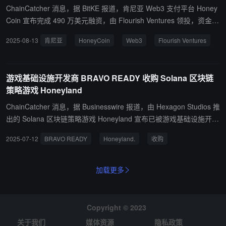
ChainCatcher 消息，据 BitKE 报道，肯尼亚 Web3 支付平台 Honey
Coin 宣布完成 490 万美元融资，由 Flourish Ventures 领投，资金将
用于扩大运营规模、丰富产品线并引进高管。HoneyCoin 创始人 Da
2025-08-13
肯尼亚
HoneyCoin
Web3
Flourish Ventures
vid Nandwa 曾于 2020 年 19 岁时创办该公司，目前平台月交易额已
超 1.5 亿美元，服务 350 家企业客户及数十万用户。 HoneyCoin 通
过稳定币兼容平台实现即时或当日结算，支持 45 国业务，已与 Mon
游戏基础设施开发商 BRAVO READY 收购 Solana 区块链
eyGram、UBA Bank、Stripe 等机构建立合作。此次融资将助力其进
策略游戏 Honeyland
一步拓展团队及合规布局。
ChainCatcher 消息，据 Businesswire 报道，由 Hexagon Studios 推
出的 Solana 区块链策略游戏 Honeyland 宣布已被游戏基础设施开发
商 BRAVO READY 收购，具体收购金额暂未披露。 Honeyland 此前
2025-07-12
BRAVO READY
Honeyland.
收购
曾以 2000 万美元估值融资 400 万美元，收购交易完成 Honeyland
将被纳入 BRAVO READY 旗下实时创收产品组合。
加载更多
Copyright © 2023
关于我们
媒体资源
隐私政策