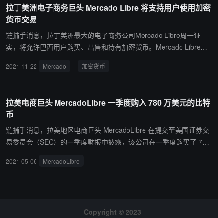
拉丁美洲电子商务巨头 Mercado Libre 将支持用户使用加密
USDP 的价格，以及有关这三种加密货币的教育内容。Paxos 战略负
货币交易
责人 Walter Hessert 曾在一份声明中表示，Mercado Pago 计划将为
超过 2 亿的巴西人提供加密货币和稳定币服务。（来源链接）
链捕手消息，拉丁美洲最大的电子商务公司Mercado Libre周一证
实，将允许巴西用户购买、出售和持有加密货币。Mercado Libre将
与世界一流的托管商一起进入巴西的加密货币市场，尽管它没有具体
2021-11-22
Mercado
加密货币
说明将与谁合作提供这项服务。该公司“正在分析围绕这项技术的所
有财务和监管方面的问题。”其金融科技部门Mercado Pago的副总裁
Tulio Oliveira表示，该公司于11月进行了小范围测试，并计划在未来
拉美电商巨头 MercadoLibre 一季度购入 780 万美元的比特
几周内更广泛地推出该功能。（来源链接）
币
链捕手消息，拉美地区电商巨头 MercadoLibre 在提交至美国证券交
易委员会（SEC）的一季度财报中披露，该公司在一季度购买了 780
万美元的比特币。MercadoLibre 未透露具体的购买日期和成本。据
2021-05-06
MercadoLibre
悉，MercadoLibre 是拉丁美洲最大的电商平台，成立于 1999 年，
被称为是拉美版 eBay。
Copyright © 2023