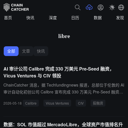
首页
快讯
深度
日历
数据
发现
libre
全部
文章
快讯
AI 审计公司 Calibre 完成 330 万美元 Pre-Seed 融资，
Vicus Ventures 与 CIV 领投
ChainCatcher 消息，据 Techfundingnews 报道，总部位于伦敦的 AI
审计自动化初创公司 Calibre 宣布完成 330 万美元 Pre-Seed 融资，
本轮由 Vicus Ventures 与 CIV 领投。 Calibre 由前 Palantir 高管创
2026-05-18
Calibre
Vicus Ventures
CIV
投融资
立，目标是利用 AI Agent 提升认证与审计行业效率。公司认为，当
前审计人员大量时间被耗费在文档审阅与流程整理上，而非真正运用
专业判断。Calibre 计划通过部署 AI Agent 自动处理文件审核、信息
数据：SOL 市值超过 MercadoLibre，全球资产市值排名升
提取与合规验证等重复性工作，以降低认证行业的人力成本并提升效