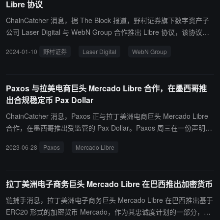
Libre 协议
ChainCatcher 消息，据 The Block 报道，野村证券旗下数字资产子
公司 Laser Digital 与 WebN Group 合作推出 Libre 协议，该协议是
由 Polygon 技术支持的机构 Web3 协议。Libre 利用资产代币化和智
2024-01-10
野村证券
Laser Digital
WebN Group
能合约，旨在实现另类投资的合规发行和管理。该协议是使用 Polyg
on Chain 开发套件 (CDK) 构建的，可以在以太坊上开发专用的、零
知识驱动的 L2 区块链。 据悉，Laser Digital 是野村证券 (Nomura)
Paxos 与拉美电商巨头 Mercado Libre 合作，在墨西哥推
的加密货币部门，而 WebN Group 是金融科技和 Web3 创新孵化中
出合规稳定币 Pax Dollar
心，得到 Laser Digital 和 Brevan Howard 联合创始人 Alan Howard
的支持。
ChainCatcher 消息，Paxos 正与拉丁美洲电商巨头 Mercado Libre
合作，在墨西哥推出受监管的 Pax Dollar。Paxos 周三在一份声明中
表示，这种由美元支持的稳定币将在 Mercado Pago 支付平台上向该
2023-06-28
Paxos
Mercado Libre
国所有客户开放。 据悉，Mercado Pago 拥有近 4000 万活跃用户，
是墨西哥领先的在线支付提供商。Paxos 表示，此次合作代表了其在
拉丁美洲投资的延续。（来源链接）
拉丁美洲电子商务巨头 Mercado Libre 在巴西推出加密货币
链捕手消息，拉丁美洲电子商务巨头 Mercado Libre 在巴西推出基于
ERC20 形式的加密货币 Mercado，作为其忠诚度计划的一部分，用