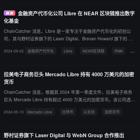
亿美元的资产。 Libre 是 WebN 集团与野村证券旗下 Laser Digital
最近成立的合资企业，将作为 Aptos 上整合现实世界资产 (RWA) 的
金融资产代币化公司 Libre 在 NEAR 区块链推出数字
骨干基础设施。根据公告，Libre 的 Gateway DeFi DApps 将允许经
化基金
认可的专业和机构投资者在链上访问资金。
ChainCatcher 消息，Libre 是一家专注于金融资产代币化的初创公
司，其与野村证券旗下的 Laser Digital、Brevan Howard 旗下的 We
bN 集团以及私募市场巨头 Hamilton Lane 合作，在 NEAR 区块链推
2024-09-02
金融资产代币化
Libre
NEAR区块链
RWA
数
出数字化基金，从而实现代币化的现实世界资产 (RWA) 跨多个区块
链的转移。 Libre 周一表示，NEAR 协议的用户将可以访问 Hamilton
Lane 信贷基金、Brevan Howard 主基金和 Blackrock ICS 货币市场
拉美电子商务巨头 Mercado Libre 持有 4000 万美元的加密
基金。 据悉，自四个月前上线以来，Libre 资产管理规模突破了 1 亿
货币
美元。
ChainCatcher 消息，根据其 2024 年第一季度文件，拉美电子商务
巨头 Mercado Libre 持有超过 4000 万美元的加密货币。该公司透
露，截至 3 月 31 日，它持有 412.7 个比特币和 3,041.6 个以太坊。
2024-05-10
Mercado Libre
比特币
以太坊
加密货币
然而其首席信息官理查德·卡思卡特（Richard Cathcart）解释称：“M
ercado Libre 并不拥有这些资产，公司已在 2023 年清算了其加密货
币。这份文件反映了我们向用户提供购买、持有和出售的事实。但目
野村证券旗下 Laser Digital 与 WebN Group 合作推出
前，我们自己没有。”