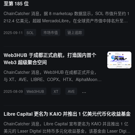
至第 185 位
率。 投资方认为，认证与审计行业长期存在流程繁琐、人工依赖度高
的问题，而 AI Agent 有望成为该领域的重要基础设施。
ChainCatcher 消息，据 8 marketcap 数据显示，SOL 市值升至约 1
212.4 亿美元，超越 MercadoLibre，在全球资产市值中排名升至第 1
85 位。
2025-09-11
SOL
市场市值
链上追踪
Web3HUB 于成都正式启航，打造国内首个
Web3 超级聚合空间
ChainCatcher 消息，Web3HUB 在成都正式开业，
与 XT、AVE、LIBRE、COPX、HTX、AlphaMoon、
CUDIS、Plume 等开展合作，以“WEWILL 无限 CHE
2025-08-09
Web3HUB
XT
AVE
LIBRE
COPX
HTX
NGDU”为主题，成为国内首个 Web3 超级聚合空
间。该空间旨在为创业者、开发者、投资人和社区伙
伴提供交流与合作的平台。开业当天，众多行业专家
Libre Capital 更名为 KAIO 并推出 1 亿美元代币化收益基金
齐聚一堂，分享行业趋势并探讨未来发展。
ChainCatcher 消息，Libre Capital 宣布更名为 KAIO 并且推出 1 亿
美元的 Laser Digital 比特币多元化收益基金，该基金由 Laser Digital