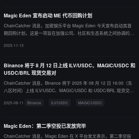
INA 和 CVX 均出现今日新低，跌幅分别为 16.12%、6.32%、5.7
5%、6.15%、9.34% 和 7.4%。
Magic Eden 宣布启动 ME 代币回购计划
ChainCatcher 消息，加密娱乐平台 Magic Eden 今天宣布启动其首
期回购计划，这是一项旨在加强公司、社区和生态系统之间协调的战
略举措。 Magic Eden 将承诺其 NFT 市场收入的 15%用于回购其原
2025-11-13
生代币$ME，另外 15%用于在初始生态系统支持计划中从平台上列
出的集合中购买 NFT。所有回购的 NFT 将永久保存在链上公共资产
库“伊甸国库”（Garden of Eden）中。 代币回购将立即启动，NFT
Binance 将于 8 月 12 日上线 ILV/USDC、MAGIC/USDC 和
回购计划从 Solana 生态系列开始，并于 2025 年内逐步扩展至比特
USDC/BRL 现货交易对
币、以太坊、Monad 及其他公链生态。 Magic Eden 联合创始人兼
ChainCatcher 消息，Binance 将于 2025 年 08 月 12 日 16:00（东
首席执行官 Jack Lu 表示：“通过将平台产生的一部分收入分配给代
八区时间）上线 ILV/USDC、MAGIC/USDC 和 USDC/BRL 现货交易
币和 NFT 购买，我们正在使长期支持我们的创作者、收藏者与更广
对，此外，Binance 将在 2025 年 08 月 12 日 16:00（东八区时间）
阔的 ME 社区形成直接激励联动。”
2025-08-11
Binance
ILV/USDC
MAGIC/USDC
为以下交易对开放交易机器人服务： 现货算法订单：ILV/USDC、MA
GIC/USDC 和 USDC/BRL 现货网格、现货DCA（平均成本法）：PR
OVE/USDC
Magic Eden：第二季空投已发放完毕
ChainCatcher 消息，Magic Eden 在 X 平台发文表示，第二季空投