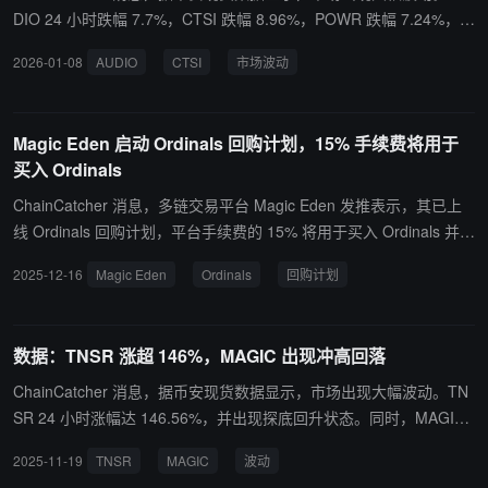
DIO 24 小时跌幅 7.7%，CTSI 跌幅 8.96%，POWR 跌幅 7.24%，S
TEEM 跌幅 7.11%，MAGIC 跌幅 9.92%，SPK 跌幅 10.51%，并出
2026-01-08
AUDIO
CTSI
市场波动
现“冲高回落”状态。同时，FXS 在 5 分钟内小幅上涨 3.2%。
Magic Eden 启动 Ordinals 回购计划，15% 手续费将用于
买入 Ordinals
ChainCatcher 消息，多链交易平台 Magic Eden 发推表示，其已上
线 Ordinals 回购计划，平台手续费的 15% 将用于买入 Ordinals 并存
入永久收藏系列，回购将自动进行。
2025-12-16
Magic Eden
Ordinals
回购计划
数据：TNSR 涨超 146%，MAGIC 出现冲高回落
ChainCatcher 消息，据币安现货数据显示，市场出现大幅波动。TN
SR 24 小时涨幅达 146.56%，并出现探底回升状态。同时，MAGIC
出现“冲高回落”状态，24 小时跌幅 6.59%。其余代币中，POLYX 触
2025-11-19
TNSR
MAGIC
波动
及本周新低，跌幅 14.29%；XPL、GLMR、TIA、VELODROME、M