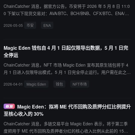
险策略，该协议已于 2026 年 6 月进入主网测试阶段。基于 Newton
ChainCatcher 消息，据官方公告，币安将于 2026 年 5 月 8 日 11:0
Protocol 的首款产品 VaultKit 是一套面向机构级金库的可组合策略工
0 下架以下现货交易对：AVA/BTC、BCH/BNB、CFX/BTC、ENA/BT
具。 此次收购是 Payward 持续扩张金融基础设施平台的又一笔交
C、HBAR/FDUSD、LA/BNB、MAGIC/BTC、OP/BTC、PUNDIX/US
2026-05-05
币安
ENA
易，此前该公司已以最高 5.5 亿美元现金加股票完成对 CFTC 持牌衍
DC、STEEM/ETH、WIN/TRX 和 XPL/FDUSD。 用户请注意在下架
生品交易所 Bitnomial 的收购，并以 6 亿美元协议收购香港稳定币支
前关闭相关交易机器人服务，以避免潜在损失。
付公司 Reap Technologies，2025 年还曾以 15 亿美元收购零售期货
Magic Eden 钱包自 4 月 1 日起仅限导出数据，5 月 1 日完
平台 NinjaTrader。
全停运
ChainCatcher 消息，NFT 市场 Magic Eden 宣布其原生钱包将于 4
月 1 日进入仅限导出模式，5 月 1 日完全停止运行。用户需在此之前
导出私钥或助记词，否则将无法恢复资产。该钱包已从各大应用商店
2026-04-01
Magic Eden
钱包
NFT市场
下架，新钱包无法下载或恢复。 Magic Eden 此前已关闭以太坊和比
特币市场，将业务重心转向娱乐和 Dicey 应用。ME 代币仍将作为生
态激励核心，质押者可获得 USDC 奖励，项目方已设立 ME 回购计
Magic Eden：拟将 ME 代币回购及质押分红比例提升
划。
至核心收入的 30%
ChainCatcher 消息，多链交易平台 Magic Eden 表示，将于第三季
度把用于 ME 代币回购及质押者分红的核心收入比例从此前的 15%