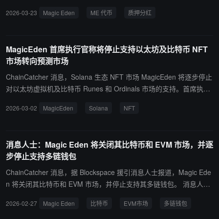
提升至 30%。
2026-03-23
Magic Eden
ME 代币
质押分红
MagicEden 首席执行官称将停止支持以太坊及比特币 NFT
市场转向预测市场
ChainCatcher 消息，Solana 生态 NFT 市场 MagicEden 将逐步停止
对以太坊虚拟机及比特币 Runes 和 Ordinals 市场的支持。首席执行
官兼联合创始人 Jack Lu 表示，相关市场将于 3 月 9 日起停止运
2026-03-02
MagicEden
Solana
NFT
营，比特币 API 将于 3 月 27 日关闭，加密钱包服务将于 4 月 1 日结
束。 Jack Lu 称，公司将终止 NFT 回购计划，并将资源投入旗下预
测市场 Dicey。其表示平台大部分成本集中于贡献较少收入的产品，
消息人士：Magic Eden 将关闭其比特币和 EVM 市场，并逐
未来将保留盈利能力较强的 NFTPack 产品，并聚焦加密娱乐业务发
步停止支持多链钱包
展。
ChainCatcher 消息，据 Blockspace 援引消息人士报道，Magic Ede
n 将关闭其比特币和 EVM 市场，并停止支持其多链钱包。 消息人士
称，Magic Eden 预计最早将在周五宣布逐步退出相关业务，并在 3
2026-02-27
Magic Eden
比特币
EVM市场
多链钱包
月第一周关闭其比特币和 EVM 市场。 此后不久，Magic Eden 还计