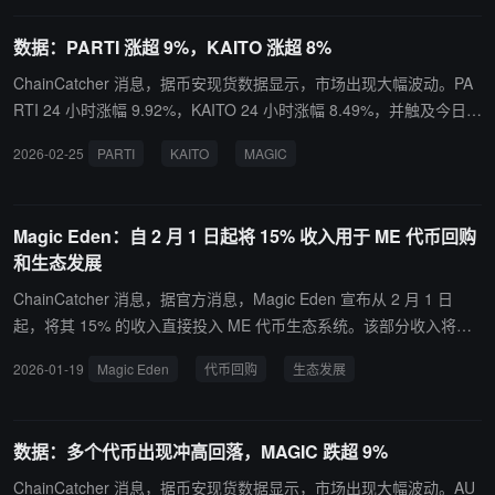
划停止其跨链钱包服务，该钱包将在 3 月中旬进入仅支持导出资产的
模式，并在 4 月初完全停止服务。消息人士同时澄清，Magic Eden
数据：PARTI 涨超 9%，KAITO 涨超 8%
仍将继续支持 Solana 上的 NFT 和资产。
ChainCatcher 消息，据币安现货数据显示，市场出现大幅波动。PA
RTI 24 小时涨幅 9.92%，KAITO 24 小时涨幅 8.49%，并触及今日新
高。此外，MAGIC 出现“本周新低”状态，24 小时跌幅 9.44%，INJ
2026-02-25
PARTI
KAITO
MAGIC
触及今日新低，24 小时跌幅 5.99%。同时，SNX、DEXE 和 GLMR
均出现“冲高回落”状态，分别跌幅 6.38%、5.56% 和 6.02%。
Magic Eden：自 2 月 1 日起将 15% 收入用于 ME 代币回购
和生态发展
ChainCatcher 消息，据官方消息，Magic Eden 宣布从 2 月 1 日
起，将其 15% 的收入直接投入 ME 代币生态系统。该部分收入将平
均分配，50% 用于在公开市场回购 ME 代币，50% 以 USDC 形式按
2026-01-19
Magic Eden
代币回购
生态发展
质押权重分发给 ME 的质押者。 原有的“仅限市场交易手续费”的 ME
回购机制，将升级为覆盖全生态的收益分配体系质押权重取决于质押
数量与质押时长 USDC 奖励可按月申领，首次申领（对应 2 月份活
数据：多个代币出现冲高回落，MAGIC 跌超 9%
动）将于 3 月开放奖励需在 90 天内完成申领。
ChainCatcher 消息，据币安现货数据显示，市场出现大幅波动。AU