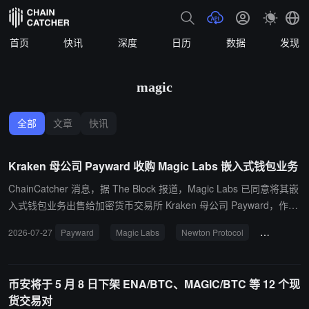
首页
快讯
深度
日历
数据
发现
magic
全部
文章
快讯
Kraken 母公司 Payward 收购 Magic Labs 嵌入式钱包业务
ChainCatcher 消息，据 The Block 报道，Magic Labs 已同意将其嵌
入式钱包业务出售给加密货币交易所 Kraken 母公司 Payward，作为
公司更广泛重组的一部分，Magic Labs 同时更名为 Newton Labs。
2026-07-27
Payward
Magic Labs
Newton Protocol
嵌入式钱包
此次交易为资产出售形式，交易完成后 Magic Labs 与 Payward 仍将
保持各自独立运营，钱包客户将转由 Payward Services 承接。 Magi
c Labs 自 2018 年成立以来已创建超过 6000 万个钱包，支持逾 20
币安将于 5 月 8 日下架 ENA/BTC、MAGIC/BTC 等 12 个现
万名开发者。Newton Labs 未来将专注开发 Newton Protocol，这是
货交易对
一个用于链上金融的授权层，在交易上链结算前执行合规、安全及风