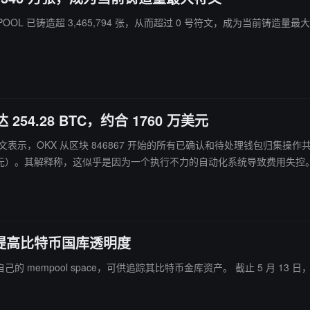
THE·MEMPOOL 已铸造超 3,465,794 张，从而超过 0 号符文，成为当
54.28 BTC，约合 1760 万美元
 X 平台发文表示，OKX 从区块 846867 开始的所有已确认和待处理钱包归集操作共计产
 1760 万美元）。其解释称，这似乎是因为一个执行不力的自动化系统导致费用失控
，提高比特币国库透明度
ChainCatcher 消息，萨尔瓦多国家比特币办公室（ONBT