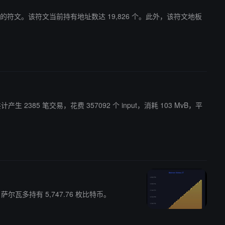
前铸造量最大的符文。该符文当前持有地址数达 19,826 个。此外，该符文地板
生 2385 笔交易，花费 357092 个 input，消耗 103 MvB，平
。
C）推出自己的 mempool space，可供追踪其比特币金库资产。 截止 5 月 13 日，萨尔瓦多持有 5,747.76 枚比特币。