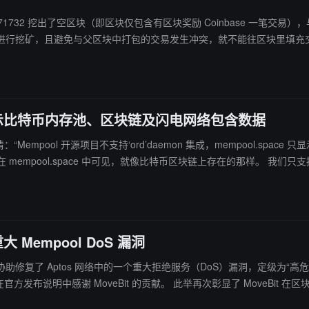
1732 挖出了空区块（即区块仅包含有区块奖励 Coinbase 一笔交易），与上个区块高度时
进行挖矿，且避免与父区块中打包的交易发生冲突，就不能往区块里填充
ce 只显示比特币内存池、区块链及闪电网络包含数据
澄清：“Mempool 开源项目不支持‘ord’daemon 集成，mempool.spa
像比特币区块链上存在的那样。 我们只支持比特币，不支持垃圾币（Shitcoin），但如果它在内存池或区块链
）实际上正是比特币浏览器的作用。”
重大 Mempool DoS 漏洞
it 成功发现并协助修复了 Aptos 网络中的一个重大拒绝服务（DoS）漏洞，
it 在区块链安全领域的技术实力，巩固了其行业领先地位。 MoveBit 是 Bits
供安全审计，保障 Move 生态的安全性。