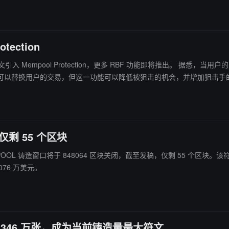
tection
RBF 功能即将推出。 据悉，当用户的交易被替换/拦截，Mempool Protection 会自动以更高的费率为用
可以替换用户的交易，但这一功能可以降低被狙击的机会，并增加狙击手
仅剩 55 个区块
OOL 铸造窗口将于 848064 区块关闭，截至发稿，仅剩 55 个区块。该符文当前总铸造次数已达 4
076 万美元。
造超 346 万张，成为当前铸造量最大符文