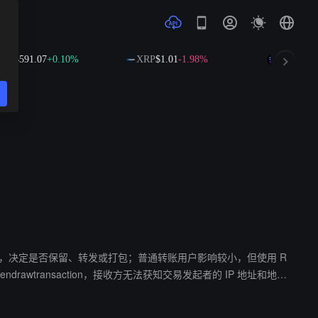
$591.07
+0.10%
XRP
$1.01
-1.98%
SOL
$73.25
+
易的整体价值，决定是否保留、转发或打包；普通转账用户影响较小，但使用 R
awtransaction，接收方无法获知交易发起者的 IP 地址和地理