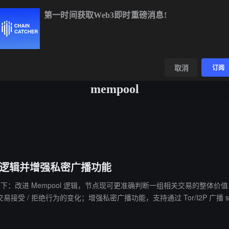
第一时间获取Web3即时重磅消息!
BTC
$64,671.92
+0.45%
ETH
$1,906.99
+0.08%
BNB
数据
发现
取消
订阅
mempool
pool 逻辑并增强私密广播功能
版本。本次主要更新如下：改进 Mempool 逻辑，节点现可更准确判断一组相关交
/ 拒绝行为的变化；增强私密广播功能，支持通过 Tor/I2P 广播 sendr