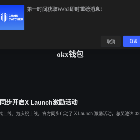
第一时间获取Web3即时重磅消息!
24
-0.28%
ETH
$1,914.53
-0.08%
BNB
$601.63
+1.28%
数据
发现
取消
订阅
okx钱包
同步开启X Launch激励活动
包正式上线。为庆祝上线，官方同步启动了 X Launch 激励活动，总奖池达 33,3